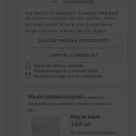
2-4 DNI ROBOCZE
NIE MASZ PEWNOŚCI? ZAMÓW PRÓBKĘ!
Na próbce znajduje się cała grafika, która
pozwala ocenić kolory oraz przybliżenie,
dzięki któremu ocenisz jakość zdjęcia.
ZAMÓW PRÓBKĘ FOTOTAPETY
ZAPYTAJ O PRODUKT
Sprawdź fakturę materiału
Wydrukowana w rozmiarze 30x50
Dostawa w ciągu 2-4 dni roboczych
NIE ZAPOMNIJ O KLEJU!
Wybierz sprawdzony klej, który zapewni
doskonałą przyczepność i trwałość wzoru na
lata.
Klej do tapet
34zł/szt
Do wszystkich rodzajów