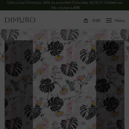
Tylko u nas! Promocja -35% na wszystko! Pozostało
16:18:16
. Dodatkowe
-5% z kodem
LATO
0.00