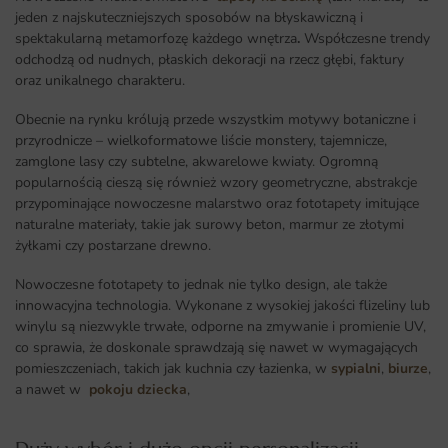
jeden z najskuteczniejszych sposobów na błyskawiczną i
spektakularną metamorfozę każdego wnętrza
.
Współczesne trendy
odchodzą od nudnych, płaskich dekoracji na rzecz głębi, faktury
oraz unikalnego charakteru.
Obecnie na rynku królują przede wszystkim motywy botaniczne i
przyrodnicze – wielkoformatowe liście monstery, tajemnicze,
zamglone lasy czy subtelne, akwarelowe kwiaty. Ogromną
popularnością cieszą się również wzory geometryczne, abstrakcje
przypominające nowoczesne malarstwo oraz fototapety imitujące
naturalne materiały, takie jak surowy beton, marmur ze złotymi
żyłkami czy postarzane drewno.
Nowoczesne fototapety to jednak nie tylko design, ale także
innowacyjna technologia. Wykonane z wysokiej jakości flizeliny lub
winylu są niezwykle trwałe, odporne na zmywanie i promienie UV,
co sprawia, że doskonale sprawdzają się nawet w wymagających
pomieszczeniach, takich jak kuchnia czy łazienka, w
sypialni
,
biurze
,
a nawet w
pokoju dziecka
,