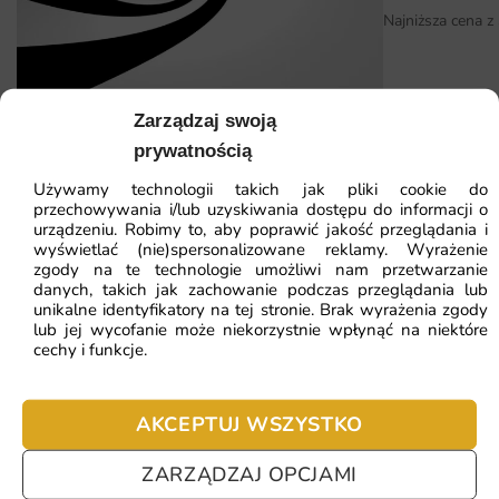
bez zakładek.
Najniższa cena z
Dlaczego warto wybrać tę fototapetę
Fototapeta Papugi to inwestycja w wnętrze, które ma
robić wrażenie na domownikach i gościach.
Zarządzaj swoją
Fototapeta Twister
prywatnością
Wybierając ten projekt, otrzymujesz dekorację
Używamy technologii takich jak pliki cookie do
dopasowaną do swoich wymiarów, wykonaną z myślą o
przechowywania i/lub uzyskiwania dostępu do informacji o
41.93
zł
64.51
zł
codziennym użytkowaniu. Poniżej najważniejsze atuty w
urządzeniu. Robimy to, aby poprawić jakość przeglądania i
Najniższa cena z 30 dni:
41.93
zł
wyświetlać (nie)spersonalizowane reklamy. Wyrażenie
skrócie:
zgody na te technologie umożliwi nam przetwarzanie
danych, takich jak zachowanie podczas przeglądania lub
ZOBACZ WSZYSTKIE
Świetna baza pod aranżacje skandynawskie, loftowe i
unikalne identyfikatory na tej stronie. Brak wyrażenia zgody
lub jej wycofanie może niekorzystnie wpłynąć na niektóre
japandi
cechy i funkcje.
Produkcja na wymiar — idealne dopasowanie do Twojej
Najczęściej zadawane pytania
ściany
AKCEPTUJ WSZYSTKO
Dekoracyjny motyw, który nadaje wnętrzu indywidualnego
Pomagamy i doradzamy przy każdym zakupie. Ale jeżeli
charakteru
nie chcesz czekać – sprawdź najczęściej zadawane pytania.
ZARZĄDZAJ OPCJAMI