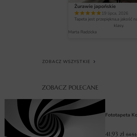
Fototapeta drukowana jest metodą lateksową w wysokiej
Żurawie japońskie
rozdzielczości, dzięki czemu kolory są nasycone, a detale
19 lipca, 2026
ostre nawet z bliskiej odległości. Farby są bezzapachowe,
Tapeta jest przepiękna,a jakość n
bezpieczne dla domowników i posiadają certyfikaty
klasy.
Marta Radzicka
potwierdzające brak szkodliwych substancji.
Standardowy materiał to gładka, matowa włóknina o
gramaturze 200 g/m², która nie odbija światła i nie
ZOBACZ WSZYSTKIE
powoduje refleksów.
Wymiary na miarę i łatwy montaż
Każda fototapeta jest produkowana na wymiar —
ZOBACZ POLECANE
szerokość i wysokość dobierasz dokładnie do swojej
ściany, dzięki czemu unikasz docinania i marnowania
materiału.
Fototapeta K
Montaż jest intuicyjny i przypomina klejenie tradycyjnej
tapety — klej nakładasz na ścianę, a pasy układasz na styk,
41.93
zł
64.5