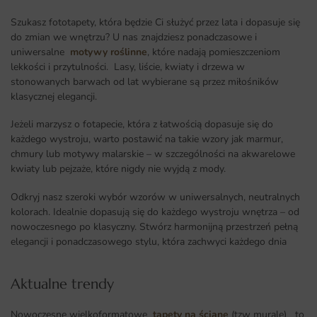
Szukasz fototapety, która będzie Ci służyć przez lata i dopasuje się
do zmian we wnętrzu? U nas znajdziesz ponadczasowe i
uniwersalne
motywy roślinne
, które nadają pomieszczeniom
lekkości i przytulności. Lasy, liście, kwiaty i drzewa w
stonowanych barwach od lat wybierane są przez miłośników
klasycznej elegancji.
Jeżeli marzysz o fotapecie, która z łatwością dopasuje się do
każdego wystroju, warto postawić na takie wzory jak marmur,
chmury lub motywy malarskie – w szczególności na akwarelowe
kwiaty lub pejzaże, które nigdy nie wyjdą z mody.
Odkryj nasz szeroki wybór wzorów w uniwersalnych, neutralnych
kolorach. Idealnie dopasują się do każdego wystroju wnętrza – od
nowoczesnego po klasyczny. Stwórz harmonijną przestrzeń pełną
elegancji i ponadczasowego stylu, która zachwyci każdego dnia
Aktualne trendy​
Nowoczesne wielkoformatowe
tapety na ścianę
(tzw murale) to