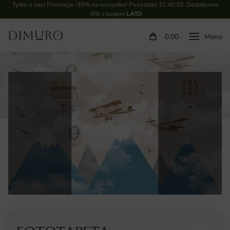
Tylko u nas! Promocja -35% na wszystko! Pozostało
21:40:49
. Dodatkowe
-5% z kodem
LATO
0.00