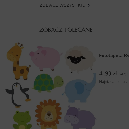
ZOBACZ WSZYSTKIE
wybrany wzór zachowuje świetną prezencję także po
latach codziennego użytkowania, co potwierdzają
doświadczenia klientów.
ZOBACZ POLECANE
Wymiary na miarę i łatwy montaż
Realizacja zamówienia obejmuje dopasowanie grafiki do
podanych wymiarów ściany z zachowaniem proporcji
Fototapeta Ry
kompozycji. Montaż przypomina klejenie klasycznej tapety
— kolejne pasy łączy się na styk, a całość tworzy spójny
obraz. Cały proces jest intuicyjny nawet dla osób, które
41.93
zł
64.5
nigdy wcześniej nie tapetowały.
Najniższa cena z
Dlaczego warto wybrać tę fototapetę
Fototapeta Samoloty łączy estetykę autorskiego projektu
z trwałością profesjonalnego wydruku. To dekoracja, która
zmienia charakter wnętrza i nadaje mu indywidualnego
rysu.