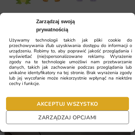
indywidualne dopasowanie do wymiarów ściany
Fototapeta Zwierzątka
autorski projekt graficzny dopracowany w najmniejszym
Zarządzaj swoją
detalu
prywatnością
41.93
zł
64.51
zł
kilka wariantów materiału do wyboru, w tym wersje
Używamy technologii takich jak pliki cookie do
Najniższa cena z 30 dni:
41.93
zł
zmywalne
przechowywania i/lub uzyskiwania dostępu do informacji o
urządzeniu. Robimy to, aby poprawić jakość przeglądania i
spójność kolorystyczna z popularnymi trendami
wyświetlać (nie)spersonalizowane reklamy. Wyrażenie
ZOBACZ WSZYSTKIE
zgody na te technologie umożliwi nam przetwarzanie
wnętrzarskimi
danych, takich jak zachowanie podczas przeglądania lub
unikalne identyfikatory na tej stronie. Brak wyrażenia zgody
lub jej wycofanie może niekorzystnie wpłynąć na niektóre
cechy i funkcje.
Najczęściej zadawane pytania
Pomagamy i doradzamy przy każdym zakupie. Ale jeżeli
AKCEPTUJ WSZYSTKO
nie chcesz czekać – sprawdź najczęściej zadawane pytania.
ZARZĄDZAJ OPCJAMI