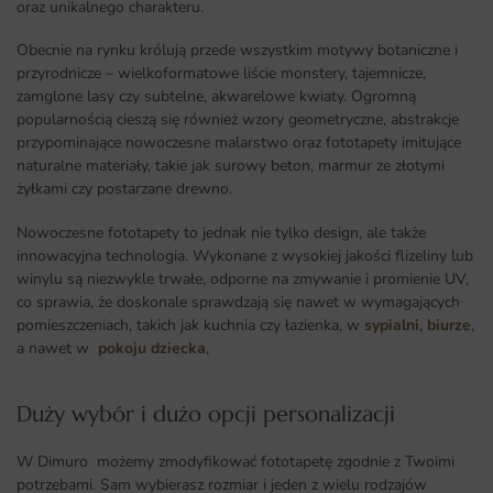
oraz unikalnego charakteru.
Obecnie na rynku królują przede wszystkim motywy botaniczne i
przyrodnicze – wielkoformatowe liście monstery, tajemnicze,
zamglone lasy czy subtelne, akwarelowe kwiaty. Ogromną
popularnością cieszą się również wzory geometryczne, abstrakcje
przypominające nowoczesne malarstwo oraz fototapety imitujące
naturalne materiały, takie jak surowy beton, marmur ze złotymi
żyłkami czy postarzane drewno.
Nowoczesne fototapety to jednak nie tylko design, ale także
innowacyjna technologia. Wykonane z wysokiej jakości flizeliny lub
winylu są niezwykle trwałe, odporne na zmywanie i promienie UV,
co sprawia, że doskonale sprawdzają się nawet w wymagających
pomieszczeniach, takich jak kuchnia czy łazienka, w
sypialni
,
biurze
,
a nawet w
pokoju dziecka
,
Duży wybór i dużo opcji personalizacji ​
W Dimuro możemy zmodyfikować fototapetę zgodnie z Twoimi
potrzebami. Sam wybierasz rozmiar i jeden z wielu rodzajów