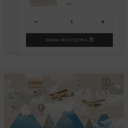
m².
−
+
DODAJ DO KOSZYKA