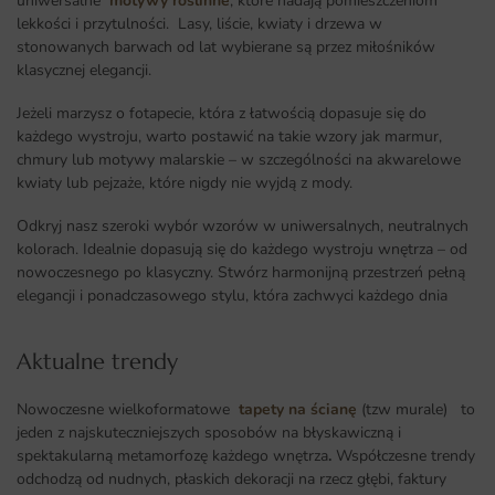
uniwersalne
motywy roślinne
, które nadają pomieszczeniom
lekkości i przytulności. Lasy, liście, kwiaty i drzewa w
stonowanych barwach od lat wybierane są przez miłośników
klasycznej elegancji.
Jeżeli marzysz o fotapecie, która z łatwością dopasuje się do
każdego wystroju, warto postawić na takie wzory jak marmur,
chmury lub motywy malarskie – w szczególności na akwarelowe
kwiaty lub pejzaże, które nigdy nie wyjdą z mody.
Odkryj nasz szeroki wybór wzorów w uniwersalnych, neutralnych
kolorach. Idealnie dopasują się do każdego wystroju wnętrza – od
nowoczesnego po klasyczny. Stwórz harmonijną przestrzeń pełną
elegancji i ponadczasowego stylu, która zachwyci każdego dnia
Aktualne trendy​
Nowoczesne wielkoformatowe
tapety na ścianę
(tzw murale) to
jeden z najskuteczniejszych sposobów na błyskawiczną i
spektakularną metamorfozę każdego wnętrza
.
Współczesne trendy
odchodzą od nudnych, płaskich dekoracji na rzecz głębi, faktury