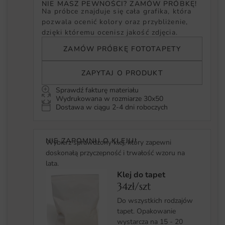
NIE MASZ PEWNOŚCI? ZAMÓW PRÓBKĘ!
Na próbce znajduje się cała grafika, która
pozwala ocenić kolory oraz przybliżenie,
dzięki któremu ocenisz jakość zdjęcia.
ZAMÓW PRÓBKĘ FOTOTAPETY
ZAPYTAJ O PRODUKT
Sprawdź fakturę materiału
Wydrukowana w rozmiarze 30x50
Dostawa w ciągu 2-4 dni roboczych
NIE ZAPOMNIJ O KLEJU!
Wybierz sprawdzony klej, który zapewni
doskonałą przyczepność i trwałość wzoru na
lata.
Klej do tapet
34zł/szt
Do wszystkich rodzajów
tapet. Opakowanie
wystarcza na 15 - 20