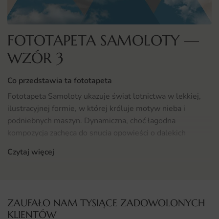
FOTOTAPETA SAMOLOTY —
WZÓR 3
Co przedstawia ta fototapeta
Fototapeta Samoloty ukazuje świat lotnictwa w lekkiej,
ilustracyjnej formie, w której króluje motyw nieba i
podniebnych maszyn. Dynamiczna, choć łagodna
kompozycja zachęca do snucia opowieści o dalekich
podróżach.
Czytaj więcej
Bohaterowie sceny zostali narysowani z dbałością o detal,
a paleta barw współgra z wyobraźnią dziecka. To grafika,
która pobudza ciekawość świata i marzenia o lataniu.
ZAUFAŁO NAM TYSIĄCE ZADOWOLONYCH
KLIENTÓW
Gdzie sprawdzi się fototapeta Samoloty