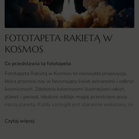
FOTOTAPETA RAKIETĄ W
KOSMOS
Co przedstawia ta fototapeta
Fototapeta Rakietą w Kosmos to niezwykła propozycja,
która przenosi nas w fascynujący świat astronomii i odkryć
kosmicznych. Zdobiona kolorowymi ilustracjami rakiet,
planet i gwiazd, idealnie oddaje magię przestrzeni poza
naszą planetą. Każdy szczegół jest starannie wykonany, co
sprawia, że fototapeta nie tylko przyciąga wzrok, ale także
pobudza wyobraźnię. To idealna dekoracja dla małych
Czytaj więcej
odkrywców, którzy marzą o podróżach w kosmos.