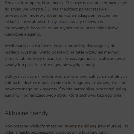
Szukasz fototapety, która będzie Ci służyć przez lata i dopasuje się
do zmian we wnętrzu? U nas znajdziesz ponadczasowe i
uniwersalne
motywy roślinne
, które nadają pomieszczeniom
lekkości i przytulności. Lasy, liście, kwiaty i drzewa w
stonowanych barwach od lat wybierane są przez miłośników
klasycznej elegancji.
Jeżeli marzysz o fotapecie, która z łatwością dopasuje się do
każdego wystroju, warto postawić na takie wzory jak marmur,
chmury lub motywy malarskie – w szczególności na akwarelowe
kwiaty lub pejzaże, które nigdy nie wyjdą z mody.
Odkryj nasz szeroki wybór wzorów w uniwersalnych, neutralnych
kolorach. Idealnie dopasują się do każdego wystroju wnętrza – od
nowoczesnego po klasyczny. Stwórz harmonijną przestrzeń pełną
elegancji i ponadczasowego stylu, która zachwyci każdego dnia
Aktualne trendy​
Nowoczesne wielkoformatowe
tapety na ścianę
(tzw murale) to
jeden z najskuteczniejszych sposobów na błyskawiczną i