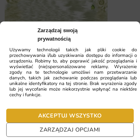
Tworzy unikalną atmosferę w każdym pomieszczeniu.
Wykonana z wysokiej jakości materiałów, odpornych na
uszkodzenia.
Zarządzaj swoją
Fototapeta Kwiaty Na Ścianie — wzór 591
prywatnością
Łatwy montaż i możliwość dopasowania wymiarów do
konkretnego wnętrza.
Używamy technologii takich jak pliki cookie do
41.93
zł
64.51
zł
przechowywania i/lub uzyskiwania dostępu do informacji o
Inspiruje dzieci do odkrywania tajemnic kosmosu i
urządzeniu. Robimy to, aby poprawić jakość przeglądania i
Najniższa cena z 30 dni:
41.93
zł
rozwijania wyobraźni.
wyświetlać (nie)spersonalizowane reklamy. Wyrażenie
zgody na te technologie umożliwi nam przetwarzanie
danych, takich jak zachowanie podczas przeglądania lub
ZOBACZ WSZYSTKIE
unikalne identyfikatory na tej stronie. Brak wyrażenia zgody
lub jej wycofanie może niekorzystnie wpłynąć na niektóre
cechy i funkcje.
Najczęściej zadawane pytania
AKCEPTUJ WSZYSTKO
Pomagamy i doradzamy przy każdym zakupie. Ale jeżeli
nie chcesz czekać – sprawdź najczęściej zadawane pytania.
ZARZĄDZAJ OPCJAMI