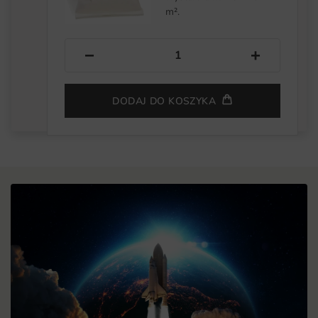
m².
−
+
DODAJ DO KOSZYKA