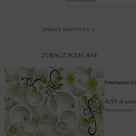
Marta Radzicka
sprawia, że każdy detal jest wyraźny i zachwycający.
Materiał jest odporny na działanie światła oraz wilgoci, co
czyni go idealnym rozwiązaniem do różnych pomieszczeń.
Dzięki temu fototapeta będzie cieszyć oko przez długi
ZOBACZ WSZYSTKIE
czas.
Wymiary na miarę i łatwy montaż
ZOBACZ POLECANE
Fototapeta Rakietą w Kosmos dostępna jest w różnych
wymiarach, co pozwala na idealne dopasowanie do Twoich
potrzeb i przestrzeni. Możesz wybrać zarówno
Fototapeta Li
standardowe rozmiary, jak i indywidualne, co umożliwia
kreatywne podejście do aranżacji wnętrza. Montaż
fototapety jest niezwykle prosty, dzięki zastosowaniu
41.93
zł
64.5
nowoczesnych materiałów samoprzylepnych. W kilka
Najniższa cena z
chwil stworzysz niesamowitą dekorację, która odmieni
każde pomieszczenie.
Dlaczego warto wybrać tę fototapetę