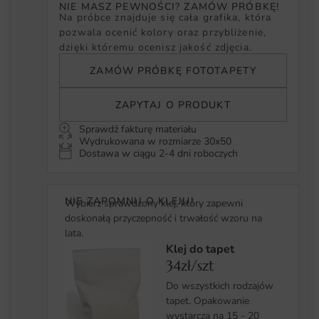
NIE MASZ PEWNOŚCI? ZAMÓW PRÓBKĘ!
Na próbce znajduje się cała grafika, która
pozwala ocenić kolory oraz przybliżenie,
dzięki któremu ocenisz jakość zdjęcia.
ZAMÓW PRÓBKĘ FOTOTAPETY
ZAPYTAJ O PRODUKT
Sprawdź fakturę materiału
Wydrukowana w rozmiarze 30x50
Dostawa w ciągu 2-4 dni roboczych
NIE ZAPOMNIJ O KLEJU!
Wybierz sprawdzony klej, który zapewni
doskonałą przyczepność i trwałość wzoru na
lata.
Klej do tapet
34zł/szt
Do wszystkich rodzajów
tapet. Opakowanie
wystarcza na 15 - 20