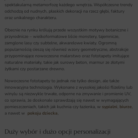
spektakularną metamorfozę każdego wnętrza
.
Współczesne trendy
odchodzą od nudnych, płaskich dekoracji na rzecz głębi, faktury
oraz unikalnego charakteru.
Obecnie na rynku królują przede wszystkim motywy botaniczne i
przyrodnicze – wielkoformatowe liście monstery, tajemnicze,
zamglone lasy czy subtelne, akwarelowe kwiaty. Ogromną
popularnością cieszą się również wzory geometryczne, abstrakcje
przypominające nowoczesne malarstwo oraz fototapety imitujące
naturalne materiały, takie jak surowy beton, marmur ze złotymi
żyłkami czy postarzane drewno.
Nowoczesne fototapety to jednak nie tylko design, ale także
innowacyjna technologia. Wykonane z wysokiej jakości flizeliny lub
winylu są niezwykle trwałe, odporne na zmywanie i promienie UV,
co sprawia, że doskonale sprawdzają się nawet w wymagających
pomieszczeniach, takich jak kuchnia czy łazienka, w
sypialni
,
biurze
,
a nawet w
pokoju dziecka
,
Duży wybór i dużo opcji personalizacji ​