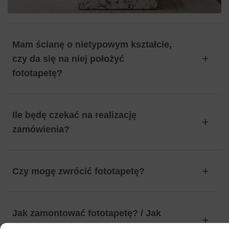
Mam ścianę o nietypowym kształcie,
czy da się na niej położyć
fototapetę?
Ile będę czekać na realizację
zamówienia?
Czy mogę zwrócić fototapetę?
Jak zamontować fototapetę? / Jak
przygotować ścianę?