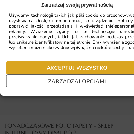
Zarządzaj swoją prywatnością
Używamy technologii takich jak pliki cookie do przechowywa
uzyskiwania dostępu do informacji o urządzeniu. Robimy
Fototapeta ma inny kolor na telefonie
poprawić jakość przeglądania i wyświetlać (nie)spersona
reklamy. Wyrażenie zgody na te technologie umożl
a inny na komputerze. Jak sprawdzić
przetwarzanie danych, takich jak zachowanie podczas prze
kolor?
lub unikalne identyfikatory na tej stronie. Brak wyrażenia zgod
wycofanie może niekorzystnie wpłynąć na niektóre cechy i fun
Jaki materiał wybrać?
AKCEPTUJ WSZYSTKO
ZARZĄDZAJ OPCJAMI
Jaka jest trwałość fototapety?
PONADCZASOWE FOTOTAPETY - SKLEP
INTERNETOWY DIMURO.PL​