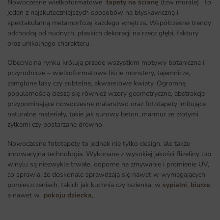
Nowoczesne wielkoformatowe
tapety na ścianę
(tzw murale) to
jeden z najskuteczniejszych sposobów na błyskawiczną i
spektakularną metamorfozę każdego wnętrza
.
Współczesne trendy
odchodzą od nudnych, płaskich dekoracji na rzecz głębi, faktury
oraz unikalnego charakteru.
Obecnie na rynku królują przede wszystkim motywy botaniczne i
przyrodnicze – wielkoformatowe liście monstery, tajemnicze,
zamglone lasy czy subtelne, akwarelowe kwiaty. Ogromną
popularnością cieszą się również wzory geometryczne, abstrakcje
przypominające nowoczesne malarstwo oraz fototapety imitujące
naturalne materiały, takie jak surowy beton, marmur ze złotymi
żyłkami czy postarzane drewno.
Nowoczesne fototapety to jednak nie tylko design, ale także
innowacyjna technologia. Wykonane z wysokiej jakości flizeliny lub
winylu są niezwykle trwałe, odporne na zmywanie i promienie UV,
co sprawia, że doskonale sprawdzają się nawet w wymagających
pomieszczeniach, takich jak kuchnia czy łazienka, w
sypialni
,
biurze
,
a nawet w
pokoju dziecka
,