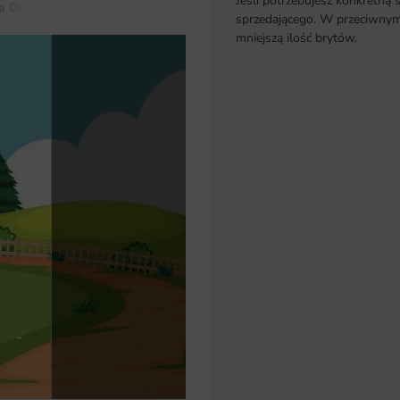
Jeśli potrzebujesz konkretną 
a Dziecka
Dla Chłopca
Fototapeta Farma
sprzedającego. W przeciwnym 
mniejszą ilość brytów.