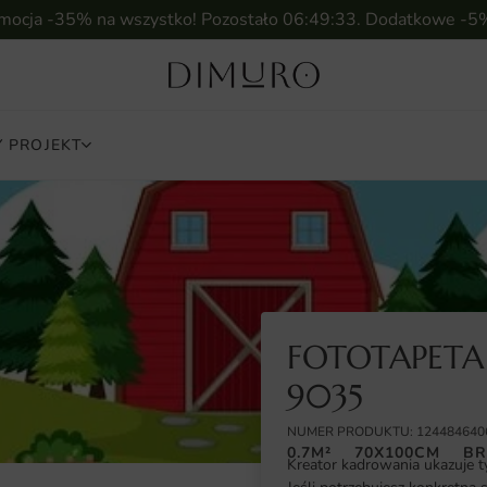
omocja -35% na wszystko! Pozostało
06:49:32
. Dodatkowe -5
 PROJEKT
FOTOTAPET
9035
NUMER PRODUKTU: 124484640
0.7M²
70X100CM
BR
Kreator kadrowania ukazuje t