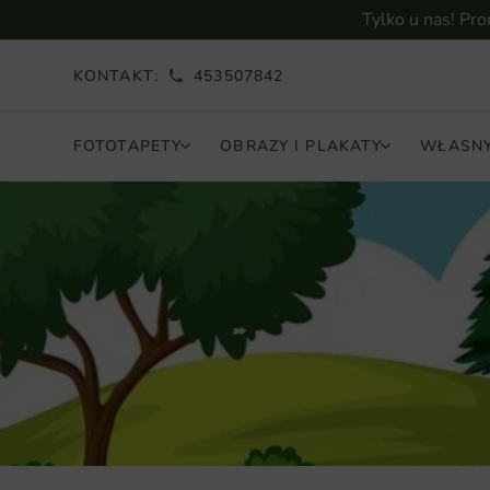
Tylko u nas! Pr
KONTAKT:
453507842
FOTOTAPETY
OBRAZY I PLAKATY
WŁASNY