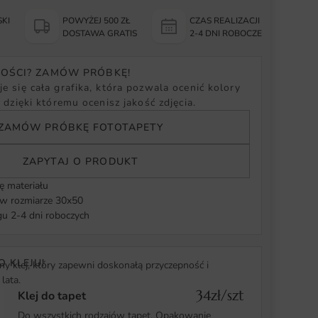
KI
POWYŻEJ 500 ZŁ
CZAS REALIZACJI
Y
DOSTAWA GRATIS
2-4 DNI ROBOCZE
NOŚCI? ZAMÓW PRÓBKĘ!
e się cała grafika, która pozwala ocenić kolory
, dzięki któremu ocenisz jakość zdjęcia.
ZAMÓW PRÓBKĘ FOTOTAPETY
ZAPYTAJ O PRODUKT
ę materiału
 rozmiarze 30x50
u 2-4 dni roboczych
O KLEJU!
y klej, który zapewni doskonałą przyczepność i
lata.
34zł/szt
Klej do tapet
Do wszystkich rodzajów tapet. Opakowanie