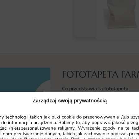
FOTOTAPETA FA
Co przedstawia ta fototapeta
Na pierwszym planie widać chara
Zarządzaj swoją prywatnością
zwierzęta, stodoły i zielone łąki. 
kolorów, która świetnie pobudza w
 technologii takich jak pliki cookie do przechowywania i/lub uzy
 do informacji o urządzeniu. Robimy to, aby poprawić jakość przegl
lać (nie)spersonalizowane reklamy. Wyrażenie zgody na te tec
Detale, takie jak płotki, wiatraki c
i nam przetwarzanie danych, takich jak zachowanie podczas prze
żywa scena z bajki. Motyw farma z