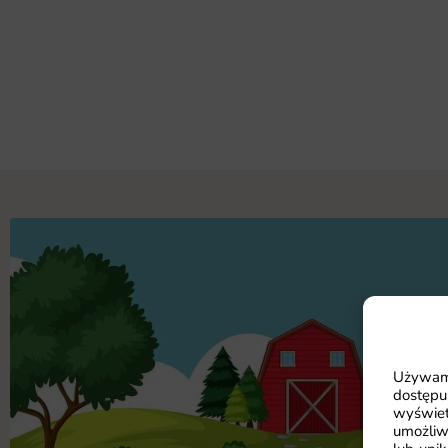
Używamy
dostępu
wyświet
umożliw