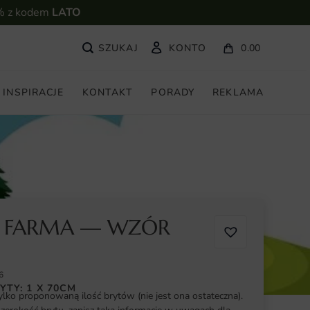
% z kodem
LATO
KONTO
0.00
INSPIRACJE
KONTAKT
PORADY
REKLAMA
A FARMA — WZÓR
6
YTY: 1 X 70CM
ylko proponowaną ilość brytów (nie jest ona ostateczna).