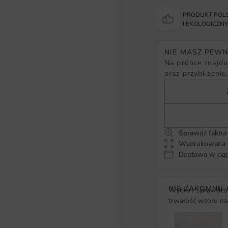
PRODUKT POLS
I EKOLOGICZN
NIE MASZ PEW
Na próbce znajduj
oraz przybliżenie
Sprawdź faktur
Wydrukowana w
Dostawa w ciąg
NIE ZAPOMNIJ 
Wybierz sprawdzon
trwałość wzoru na 