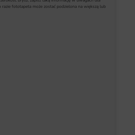
szerokość brytu, zapisz taką informację w uwagach dla
razie fototapeta może zostać podzielona na większą lub