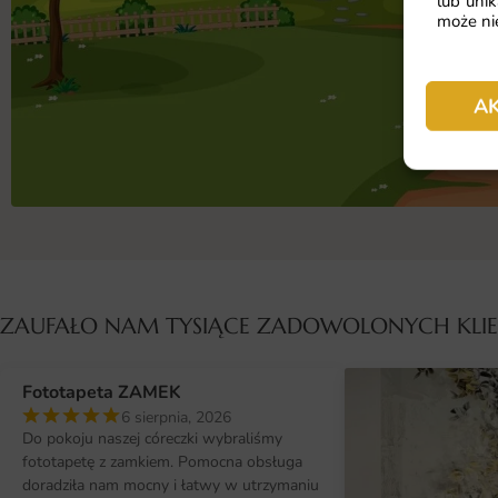
lub unik
może nie
A
ZAUFAŁO NAM TYSIĄCE ZADOWOLONYCH KL
Fototapeta ZAMEK
6 sierpnia, 2026
Do pokoju naszej córeczki wybraliśmy
fototapetę z zamkiem. Pomocna obsługa
doradziła nam mocny i łatwy w utrzymaniu