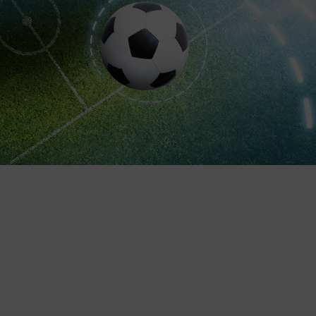
Oto najważniejsze zalety, które wy
edukacyjne walory dla najmłodszy
oddychający flizelinowy podkład pr
sympatyczne postaci zwierząt farm
wysoka odporność materiału na ro