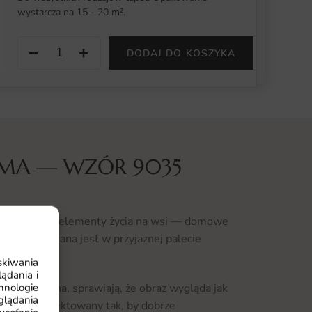
wystarcza na 15 - 20 m².
−
+
DODAJ DO KOSZYKA
RMA — WZÓR 9035
kterystyczne elementy życia na wsi — domowe
Całość utrzymana jest w przyjaznej palecie
yobraźnię.
skiwania
ądania i
hnologie
zy snopki siana, sprawiają, że obraz wygląda jak
glądania
ostał zaprojektowany tak, by dobrze