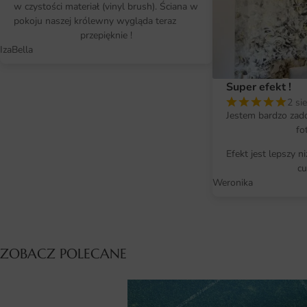
w czystości materiał (vinyl brush). Ściana w
pokoju naszej królewny wygląda teraz
przepięknie !
IzaBella
Super efekt !
2 si
Jestem bardzo zad
fo
Efekt jest lepszy n
cu
Weronika
ZOBACZ POLECANE