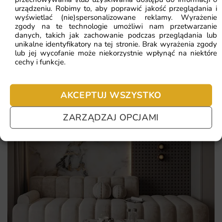
urządzeniu. Robimy to, aby poprawić jakość przeglądania i
Pomagamy i doradzamy przy każdym zakupie. Ale jeżeli
Oto najważniejsze zalety, które wyróżniają ten wzór:
wyświetlać (nie)spersonalizowane reklamy. Wyrażenie
nie chcesz czekać – sprawdź najczęściej zadawane pytania.
zgody na te technologie umożliwi nam przetwarzanie
danych, takich jak zachowanie podczas przeglądania lub
edukacyjne walory dla najmłodszych
unikalne identyfikatory na tej stronie. Brak wyrażenia zgody
lub jej wycofanie może niekorzystnie wpłynąć na niektóre
ekologiczne, bezzapachowe komponenty druku
cechy i funkcje.
sympatyczne postaci zwierząt farmy
bezpieczne tusze potwierdzone certyfikatami
AKCEPTUJ WSZYSTKO
Zobacz tez:
fototapeta traktor
.
ZARZĄDZAJ OPCJAMI