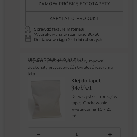
ZAMÓW PRÓBKĘ FOTOTAPETY
ZAPYTAJ O PRODUKT
Sprawdź fakturę materiału
Wydrukowana w rozmiarze 30x50
Dostawa w ciągu 2-4 dni roboczych
NIE ZAPOMNIJ O KLEJU!
Wybierz sprawdzony klej, który zapewni
doskonałą przyczepność i trwałość wzoru na
lata.
Klej do tapet
34zł/szt
Do wszystkich rodzajów
tapet. Opakowanie
wystarcza na 15 - 20
m².
−
+