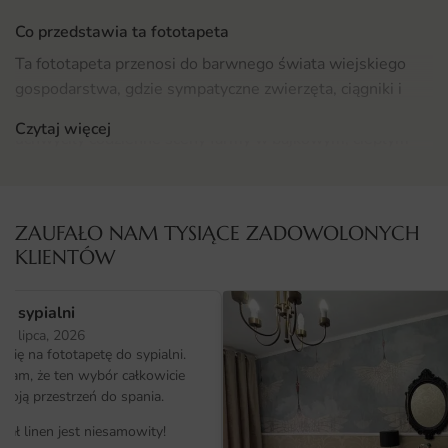
Co przedstawia ta fototapeta
Ta fototapeta przenosi do barwnego świata wiejskiego
gospodarstwa, gdzie sympatyczne zwierzęta, ciągniki i
pola zboża tworzą harmonijną kompozycję. Ilustracje
Czytaj więcej
uchwyciły codzienne sceny farmy w bajkowym, ciepłym
stylu.
Detale, takie jak płotki, wiatraki czy snopki siana,
ZAUFAŁO NAM TYSIĄCE ZADOWOLONYCH
sprawiają, że obraz wygląda jak żywa scena z bajki. Motyw
KLIENTÓW
traktor został zaprojektowany tak, by dobrze prezentował
się zarówno z bliska, jak i z większej odległości.
o sypialni
Gdzie sprawdzi się fototapeta Traktor
25 lipca, 2026
ię na fototapetę do sypialni.
Fototapeta Traktor świetnie sprawdzi się jako dekoracyjny
ałam, że ten wybór całkowicie
akcent w salonie, na ścianie za sofą lub naprzeciwko strefy
moją przestrzeń do spania.
wypoczynku. Stanie się naturalnym punktem skupiającym
iał linen jest niesamowity!
wzrok.