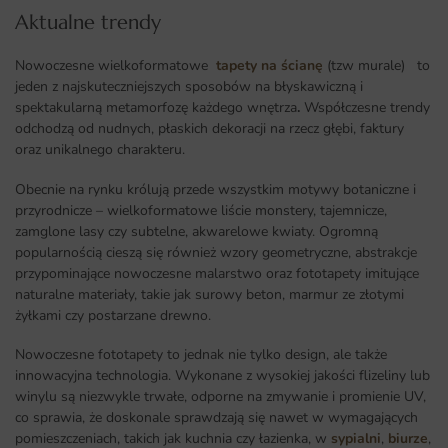
Aktualne trendy​
Nowoczesne wielkoformatowe
tapety na ścianę
(tzw murale) to
jeden z najskuteczniejszych sposobów na błyskawiczną i
spektakularną metamorfozę każdego wnętrza
.
Współczesne trendy
odchodzą od nudnych, płaskich dekoracji na rzecz głębi, faktury
oraz unikalnego charakteru.
Obecnie na rynku królują przede wszystkim motywy botaniczne i
przyrodnicze – wielkoformatowe liście monstery, tajemnicze,
zamglone lasy czy subtelne, akwarelowe kwiaty. Ogromną
popularnością cieszą się również wzory geometryczne, abstrakcje
przypominające nowoczesne malarstwo oraz fototapety imitujące
naturalne materiały, takie jak surowy beton, marmur ze złotymi
żyłkami czy postarzane drewno.
Nowoczesne fototapety to jednak nie tylko design, ale także
innowacyjna technologia. Wykonane z wysokiej jakości flizeliny lub
winylu są niezwykle trwałe, odporne na zmywanie i promienie UV,
co sprawia, że doskonale sprawdzają się nawet w wymagających
pomieszczeniach, takich jak kuchnia czy łazienka, w
sypialni
,
biurze
,