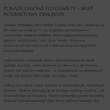
PONADCZASOWE FOTOTAPETY - SKLEP
INTERNETOWY DIMURO.PL​
Szukasz fototapety, która będzie Ci służyć przez lata i dopasuje się
do zmian we wnętrzu? U nas znajdziesz ponadczasowe i
uniwersalne
motywy roślinne
, które nadają pomieszczeniom
lekkości i przytulności. Lasy, liście, kwiaty i drzewa w
stonowanych barwach od lat wybierane są przez miłośników
klasycznej elegancji.
Jeżeli marzysz o fotapecie, która z łatwością dopasuje się do
każdego wystroju, warto postawić na takie wzory jak marmur,
chmury lub motywy malarskie – w szczególności na akwarelowe
kwiaty lub pejzaże, które nigdy nie wyjdą z mody.
Odkryj nasz szeroki wybór wzorów w uniwersalnych, neutralnych
kolorach. Idealnie dopasują się do każdego wystroju wnętrza – od
nowoczesnego po klasyczny. Stwórz harmonijną przestrzeń pełną
elegancji i ponadczasowego stylu, która zachwyci każdego dnia