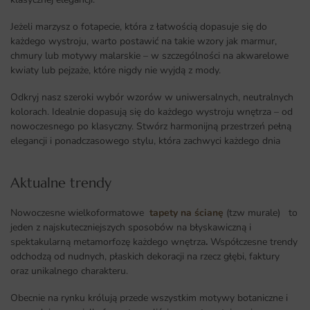
Jeżeli marzysz o fotapecie, która z łatwością dopasuje się do
każdego wystroju, warto postawić na takie wzory jak marmur,
chmury lub motywy malarskie – w szczególności na akwarelowe
kwiaty lub pejzaże, które nigdy nie wyjdą z mody.
Odkryj nasz szeroki wybór wzorów w uniwersalnych, neutralnych
kolorach. Idealnie dopasują się do każdego wystroju wnętrza – od
nowoczesnego po klasyczny. Stwórz harmonijną przestrzeń pełną
elegancji i ponadczasowego stylu, która zachwyci każdego dnia
Aktualne trendy​
Nowoczesne wielkoformatowe
tapety na ścianę
(tzw murale) to
jeden z najskuteczniejszych sposobów na błyskawiczną i
spektakularną metamorfozę każdego wnętrza
.
Współczesne trendy
odchodzą od nudnych, płaskich dekoracji na rzecz głębi, faktury
oraz unikalnego charakteru.
Obecnie na rynku królują przede wszystkim motywy botaniczne i