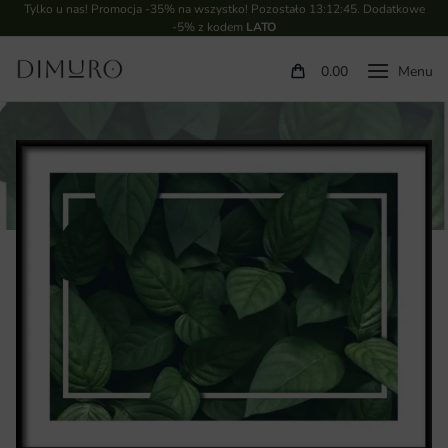
Tylko u nas! Promocja -35% na wszystko! Pozostało
13:12:44
. Dodatkowe
-5% z kodem
LATO
0.00