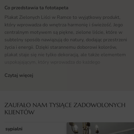
Co przedstawia ta fototapeta
Plakat Zielonych Liści w Ramce to wyjątkowy produkt,
który wprowadza do wnętrza harmonię i świeżość. Jego
centralnym motywem są piękne, zielone liście, które w
subtelny sposób nawiązują do natury, dodając przestrzeni
życia i energii. Dzięki starannemu doborowi kolorów,
plakat staje się nie tylko dekoracją, ale także elementem
uspokajającym, który wprowadza do każdego
pomieszczenia odrobinę relaksu. Idealnie komponuje się z
Czytaj więcej
nowoczesnym wystrojem, a także z klasycznymi
aranżacjami, wnosząc do nich odrobinę organicznego
piękna.
ZAUFAŁO NAM TYSIĄCE ZADOWOLONYCH
Gdzie sprawdzi się fototapeta Plakat Zielonych Liści w
KLIENTÓW
Ramce
Fototapeta Plakat Zielonych Liści w Ramce to doskonały
o sypialni
wybór do pokoju niemowlaka, gdzie jakość powietrza oraz