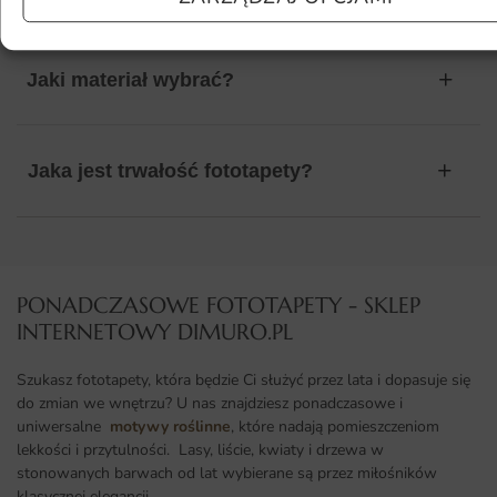
Jaki materiał wybrać?
Jaka jest trwałość fototapety?
PONADCZASOWE FOTOTAPETY - SKLEP
INTERNETOWY DIMURO.PL​
Szukasz fototapety, która będzie Ci służyć przez lata i dopasuje się
do zmian we wnętrzu? U nas znajdziesz ponadczasowe i
uniwersalne
motywy roślinne
, które nadają pomieszczeniom
lekkości i przytulności. Lasy, liście, kwiaty i drzewa w
stonowanych barwach od lat wybierane są przez miłośników
klasycznej elegancji.