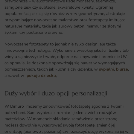
przyrodnicze – wielkoformatowe liście monstery, tajemnicze,
zamglone lasy czy subtelne, akwarelowe kwiaty. Ogromną
popularnością cieszą się również wzory geometryczne, abstrakcje
przypominające nowoczesne malarstwo oraz fototapety imitujące
naturalne materiały, takie jak surowy beton, marmur ze złotymi
żyłkami czy postarzane drewno.
Nowoczesne fototapety to jednak nie tylko design, ale także
innowacyjna technologia. Wykonane z wysokiej jakości flizeliny lub
winylu są niezwykle trwałe, odporne na zmywanie i promienie UV,
co sprawia, że doskonale sprawdzają się nawet w wymagających
pomieszczeniach, takich jak kuchnia czy łazienka, w
sypialni
,
biurze
,
a nawet w
pokoju dziecka
,
Duży wybór i dużo opcji personalizacji ​
W Dimuro możemy zmodyfikować fototapetę zgodnie z Twoimi
potrzebami. Sam wybierasz rozmiar i jeden z wielu rodzajów
materiałów. W momencie składania zamówienia przez stronę
możesz dowolnie wykadrować swoją fototapetę, zmienić jej
orientację (pionowo , poziomo) czy oznaczyć opcję wykonania jej w