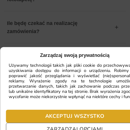
Ile będę czekać na realizację
zamówienia?
Czy mogę zwrócić fototapetę?
Zarządzaj swoją prywatnością
Używamy technologii takich jak pliki cookie do przechowywa
uzyskiwania dostępu do informacji o urządzeniu. Robimy
poprawić jakość przeglądania i wyświetlać (nie)spersona
Jak zamontować fototapetę? / Jak
reklamy. Wyrażenie zgody na te technologie umożl
przetwarzanie danych, takich jak zachowanie podczas prze
przygotować ścianę?
lub unikalne identyfikatory na tej stronie. Brak wyrażenia zgod
wycofanie może niekorzystnie wpłynąć na niektóre cechy i fun
Fototapeta ma inny kolor na telefonie
AKCEPTUJ WSZYSTKO
a inny na komputerze. Jak sprawdzić
kolor?
ZARZĄDZAJ OPCJAMI