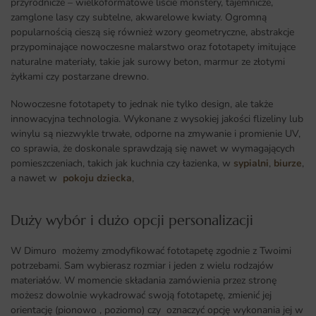
przyrodnicze – wielkoformatowe liście monstery, tajemnicze,
zamglone lasy czy subtelne, akwarelowe kwiaty. Ogromną
popularnością cieszą się również wzory geometryczne, abstrakcje
przypominające nowoczesne malarstwo oraz fototapety imitujące
naturalne materiały, takie jak surowy beton, marmur ze złotymi
żyłkami czy postarzane drewno.
Nowoczesne fototapety to jednak nie tylko design, ale także
innowacyjna technologia. Wykonane z wysokiej jakości flizeliny lub
winylu są niezwykle trwałe, odporne na zmywanie i promienie UV,
co sprawia, że doskonale sprawdzają się nawet w wymagających
pomieszczeniach, takich jak kuchnia czy łazienka, w
sypialni
,
biurze
,
a nawet w
pokoju dziecka
,
Duży wybór i dużo opcji personalizacji ​
W Dimuro możemy zmodyfikować fototapetę zgodnie z Twoimi
potrzebami. Sam wybierasz rozmiar i jeden z wielu rodzajów
materiałów. W momencie składania zamówienia przez stronę
możesz dowolnie wykadrować swoją fototapetę, zmienić jej
orientację (pionowo , poziomo) czy oznaczyć opcję wykonania jej w