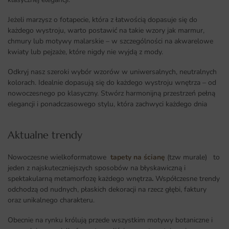
Jeżeli marzysz o fotapecie, która z łatwością dopasuje się do
każdego wystroju, warto postawić na takie wzory jak marmur,
chmury lub motywy malarskie – w szczególności na akwarelowe
kwiaty lub pejzaże, które nigdy nie wyjdą z mody.
Odkryj nasz szeroki wybór wzorów w uniwersalnych, neutralnych
kolorach. Idealnie dopasują się do każdego wystroju wnętrza – od
nowoczesnego po klasyczny. Stwórz harmonijną przestrzeń pełną
elegancji i ponadczasowego stylu, która zachwyci każdego dnia
Aktualne trendy​
Nowoczesne wielkoformatowe
tapety na ścianę
(tzw murale) to
jeden z najskuteczniejszych sposobów na błyskawiczną i
spektakularną metamorfozę każdego wnętrza
.
Współczesne trendy
odchodzą od nudnych, płaskich dekoracji na rzecz głębi, faktury
oraz unikalnego charakteru.
Obecnie na rynku królują przede wszystkim motywy botaniczne i