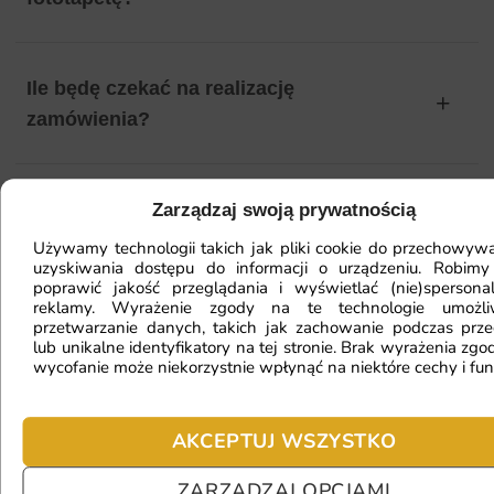
Ile będę czekać na realizację
zamówienia?
Czy mogę zwrócić fototapetę?
Zarządzaj swoją prywatnością
Używamy technologii takich jak pliki cookie do przechowywa
uzyskiwania dostępu do informacji o urządzeniu. Robimy
poprawić jakość przeglądania i wyświetlać (nie)spersona
Jak zamontować fototapetę? / Jak
reklamy. Wyrażenie zgody na te technologie umożl
przetwarzanie danych, takich jak zachowanie podczas prze
przygotować ścianę?
lub unikalne identyfikatory na tej stronie. Brak wyrażenia zgod
wycofanie może niekorzystnie wpłynąć na niektóre cechy i fun
Fototapeta ma inny kolor na telefonie
AKCEPTUJ WSZYSTKO
a inny na komputerze. Jak sprawdzić
kolor?
ZARZĄDZAJ OPCJAMI