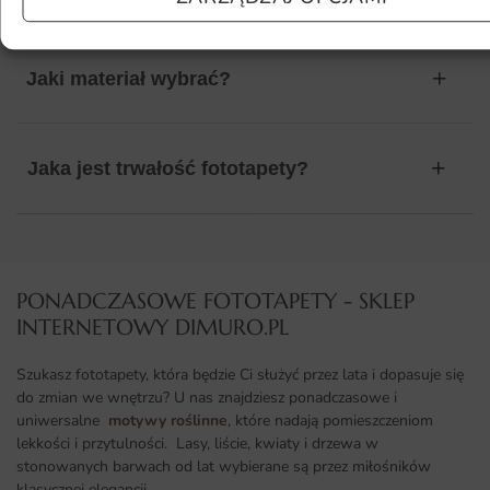
Jaki materiał wybrać?
Jaka jest trwałość fototapety?
PONADCZASOWE FOTOTAPETY - SKLEP
INTERNETOWY DIMURO.PL​
Szukasz fototapety, która będzie Ci służyć przez lata i dopasuje się
do zmian we wnętrzu? U nas znajdziesz ponadczasowe i
uniwersalne
motywy roślinne
, które nadają pomieszczeniom
lekkości i przytulności. Lasy, liście, kwiaty i drzewa w
stonowanych barwach od lat wybierane są przez miłośników
klasycznej elegancji.