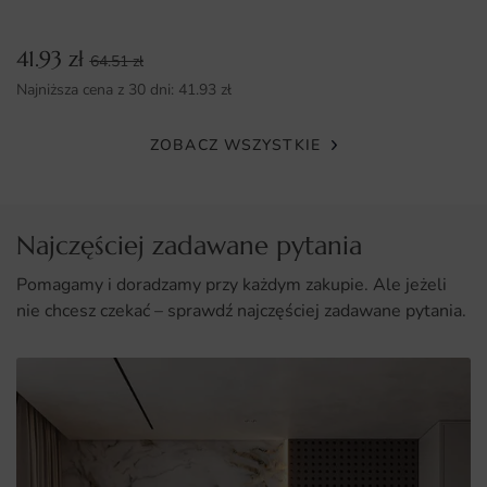
Łatwy montaż sprawia, że każdy może samodzielnie
41.93
zł
odmienić swoje wnętrze.
64.51
zł
Najniższa cena z 30 dni:
41.93
zł
ZOBACZ WSZYSTKIE
Najczęściej zadawane pytania
Pomagamy i doradzamy przy każdym zakupie. Ale jeżeli
nie chcesz czekać – sprawdź najczęściej zadawane pytania.