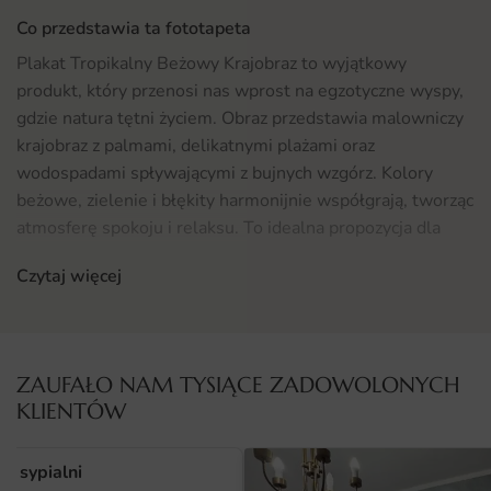
Co przedstawia ta fototapeta
Plakat Tropikalny Beżowy Krajobraz to wyjątkowy
produkt, który przenosi nas wprost na egzotyczne wyspy,
gdzie natura tętni życiem. Obraz przedstawia malowniczy
krajobraz z palmami, delikatnymi plażami oraz
wodospadami spływającymi z bujnych wzgórz. Kolory
beżowe, zielenie i błękity harmonijnie współgrają, tworząc
atmosferę spokoju i relaksu. To idealna propozycja dla
osób, które pragną wprowadzić do swojego wnętrza
Czytaj więcej
odrobinę tropikalnego klimatu i przyrody.
Gdzie sprawdzi się fototapeta Plakat Tropikalny Beżowy
Krajobraz
ZAUFAŁO NAM TYSIĄCE ZADOWOLONYCH
Fototapeta Plakat Tropikalny Beżowy Krajobraz doskonale
KLIENTÓW
sprawdzi się w wielu przestrzeniach. Może stać się
centralnym punktem w salonie, dodając mu ciepła i
o sypialni
przytulności. Idealnie wkomponuje się także w sypialnię,