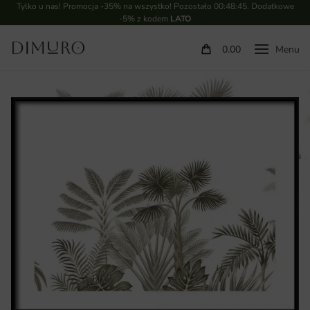
Tylko u nas! Promocja -35% na wszystko! Pozostało
00:48:44
. Dodatkowe
-5% z kodem
LATO
0.00