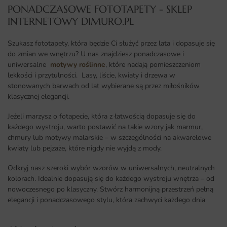
PONADCZASOWE FOTOTAPETY - SKLEP
INTERNETOWY DIMURO.PL​
Szukasz fototapety, która będzie Ci służyć przez lata i dopasuje się
do zmian we wnętrzu? U nas znajdziesz ponadczasowe i
uniwersalne
motywy roślinne
, które nadają pomieszczeniom
lekkości i przytulności. Lasy, liście, kwiaty i drzewa w
stonowanych barwach od lat wybierane są przez miłośników
klasycznej elegancji.
Jeżeli marzysz o fotapecie, która z łatwością dopasuje się do
każdego wystroju, warto postawić na takie wzory jak marmur,
chmury lub motywy malarskie – w szczególności na akwarelowe
kwiaty lub pejzaże, które nigdy nie wyjdą z mody.
Odkryj nasz szeroki wybór wzorów w uniwersalnych, neutralnych
kolorach. Idealnie dopasują się do każdego wystroju wnętrza – od
nowoczesnego po klasyczny. Stwórz harmonijną przestrzeń pełną
elegancji i ponadczasowego stylu, która zachwyci każdego dnia