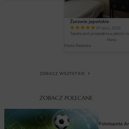
druku sprawia, że motyw zachowuje swoje właściwości
przez długi czas, nie blaknie i nie traci na intensywności.
Wymiary na miarę i łatwy montaż
Żurawie japońskie
19 lipca, 2026
Fototapeta Plakat Ilustracja Liść Tropikalny 5 dostępna
Tapeta jest przepiękna,a jakość n
jest w różnych wymiarach, co pozwala na idealne
klasy.
dopasowanie do każdego wnętrza. Dzięki możliwości
Marta Radzicka
zamówienia fototapety na wymiar, nie musisz się martwić
o niedopasowanie do ściany. Montaż fototapety jest
prosty i szybki, co pozwala na samodzielne odświeżenie
wnętrza w krótkim czasie. Wystarczy tylko kilka
ZOBACZ WSZYSTKIE
podstawowych narzędzi i chwila cierpliwości, aby cieszyć
się pięknym efektem końcowym.
ZOBACZ POLECANE
Dlaczego warto wybrać tę fototapetę
Unikalny i oryginalny wzór, który wyróżnia się na tle innych
dekoracji.
Fototapeta A
Wysoka jakość materiału i druku, zapewniające