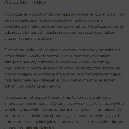
Aktualne trendy​
Nowoczesne wielkoformatowe
tapety na ścianę
(tzw murale) to
jeden z najskuteczniejszych sposobów na błyskawiczną i
spektakularną metamorfozę każdego wnętrza
.
Współczesne trendy
odchodzą od nudnych, płaskich dekoracji na rzecz głębi, faktury
oraz unikalnego charakteru.
Obecnie na rynku królują przede wszystkim motywy botaniczne i
przyrodnicze – wielkoformatowe liście monstery, tajemnicze,
zamglone lasy czy subtelne, akwarelowe kwiaty. Ogromną
popularnością cieszą się również wzory geometryczne, abstrakcje
przypominające nowoczesne malarstwo oraz fototapety imitujące
naturalne materiały, takie jak surowy beton, marmur ze złotymi
żyłkami czy postarzane drewno.
Nowoczesne fototapety to jednak nie tylko design, ale także
innowacyjna technologia. Wykonane z wysokiej jakości flizeliny lub
winylu są niezwykle trwałe, odporne na zmywanie i promienie UV,
co sprawia, że doskonale sprawdzają się nawet w wymagających
pomieszczeniach, takich jak kuchnia czy łazienka, w
sypialni
,
biurze
,
a nawet w
pokoju dziecka
,