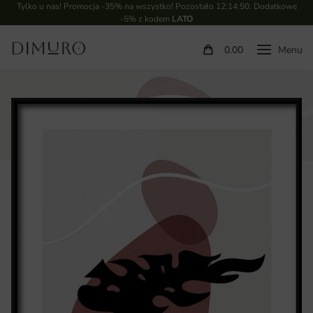
Tylko u nas! Promocja -35% na wszystko! Pozostało
12:14:49
. Dodatkowe
-5% z kodem
LATO
0.00