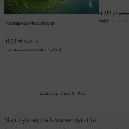
długotrwały efekt.
41.93
zł
64.5
Możliwość wyboru wymiarów, co pozwala na idealne
Najniższa cena z
Fototapeta Piłka Nożna
dopasowanie do każdego pomieszczenia.
Prosty montaż, dzięki któremu szybko odmienisz swoje
41.93
zł
wnętrze.
64.51
zł
Najniższa cena z 30 dni:
41.93
zł
ZOBACZ WSZYSTKIE
Najczęściej zadawane pytania