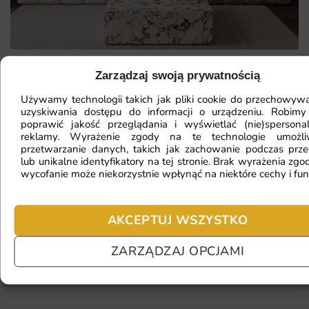
Zarządzaj swoją prywatnością
Mam ścianę o nietypowym kształcie,
Używamy technologii takich jak pliki cookie do przechowywa
czy da się na niej położyć
uzyskiwania dostępu do informacji o urządzeniu. Robimy
poprawić jakość przeglądania i wyświetlać (nie)spersona
fototapetę?
reklamy. Wyrażenie zgody na te technologie umożl
przetwarzanie danych, takich jak zachowanie podczas prze
lub unikalne identyfikatory na tej stronie. Brak wyrażenia zgod
wycofanie może niekorzystnie wpłynąć na niektóre cechy i fun
Ile będę czekać na realizację
zamówienia?
AKCEPTUJ WSZYSTKO
ZARZĄDZAJ OPCJAMI
Czy mogę zwrócić fototapetę?