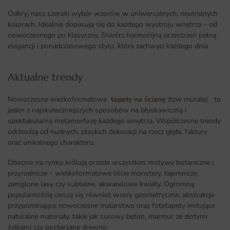
Odkryj nasz szeroki wybór wzorów w uniwersalnych, neutralnych
kolorach. Idealnie dopasują się do każdego wystroju wnętrza – od
nowoczesnego po klasyczny. Stwórz harmonijną przestrzeń pełną
elegancji i ponadczasowego stylu, która zachwyci każdego dnia
Aktualne trendy​
Nowoczesne wielkoformatowe
tapety na ścianę
(tzw murale) to
jeden z najskuteczniejszych sposobów na błyskawiczną i
spektakularną metamorfozę każdego wnętrza
.
Współczesne trendy
odchodzą od nudnych, płaskich dekoracji na rzecz głębi, faktury
oraz unikalnego charakteru.
Obecnie na rynku królują przede wszystkim motywy botaniczne i
przyrodnicze – wielkoformatowe liście monstery, tajemnicze,
zamglone lasy czy subtelne, akwarelowe kwiaty. Ogromną
popularnością cieszą się również wzory geometryczne, abstrakcje
przypominające nowoczesne malarstwo oraz fototapety imitujące
naturalne materiały, takie jak surowy beton, marmur ze złotymi
żyłkami czy postarzane drewno.