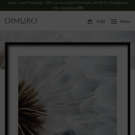
Tylko u nas! Promocja -35% na wszystko! Pozostało
06:59:28
. Dodatkowe
-5% z kodem
LATO
0.00