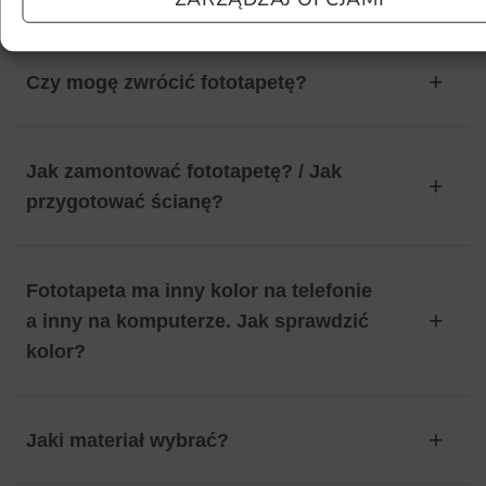
Czy mogę zwrócić fototapetę?
Jak zamontować fototapetę? / Jak
przygotować ścianę?
Fototapeta ma inny kolor na telefonie
a inny na komputerze. Jak sprawdzić
kolor?
Jaki materiał wybrać?