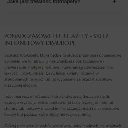
Jaka jest trwałość fototapety?
PONADCZASOWE FOTOTAPETY - SKLEP
INTERNETOWY DIMURO.PL​
Szukasz fototapety, która będzie Ci służyć przez lata i dopasuje się
do zmian we wnętrzu? U nas znajdziesz ponadczasowe i
uniwersalne
motywy roślinne
, które nadają pomieszczeniom
lekkości i przytulności. Lasy, liście, kwiaty i drzewa w
stonowanych barwach od lat wybierane są przez miłośników
klasycznej elegancji.
Jeżeli marzysz o fotapecie, która z łatwością dopasuje się do
każdego wystroju, warto postawić na takie wzory jak marmur,
chmury lub motywy malarskie – w szczególności na akwarelowe
kwiaty lub pejzaże, które nigdy nie wyjdą z mody.
Odkryj nasz szeroki wybór wzorów w uniwersalnych, neutralnych