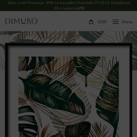
Tylko u nas! Promocja -35% na wszystko! Pozostało
07:10:12
. Dodatkowe
-5% z kodem
LATO
0.00