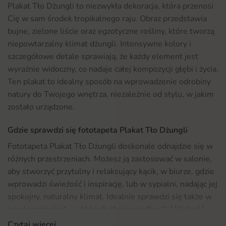
Plakat Tło Dżungli to niezwykła dekoracja, która przenosi
Cię w sam środek tropikalnego raju. Obraz przedstawia
bujne, zielone liście oraz egzotyczne rośliny, które tworzą
niepowtarzalny klimat dżungli. Intensywne kolory i
szczegółowe detale sprawiają, że każdy element jest
wyraźnie widoczny, co nadaje całej kompozycji głębi i życia.
Ten plakat to idealny sposób na wprowadzenie odrobiny
natury do Twojego wnętrza, niezależnie od stylu, w jakim
zostało urządzone.
Gdzie sprawdzi się fototapeta Plakat Tło Dżungli
Fototapeta Plakat Tło Dżungli doskonale odnajdzie się w
różnych przestrzeniach. Możesz ją zastosować w salonie,
aby stworzyć przytulny i relaksujący kącik, w biurze, gdzie
wprowadzi świeżość i inspirację, lub w sypialni, nadając jej
spokojny, naturalny klimat. Idealnie sprawdzi się także w
pomieszczeniach, w których chcesz podkreślić bliskość
natury. Jeżeli szukasz większej różnorodności w
Czytaj więcej