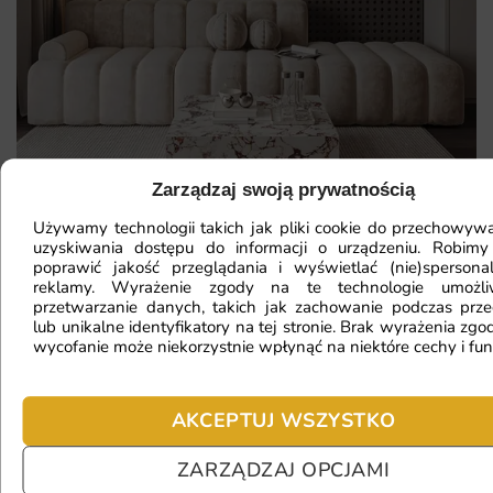
Zarządzaj swoją prywatnością
Używamy technologii takich jak pliki cookie do przechowywa
uzyskiwania dostępu do informacji o urządzeniu. Robimy
Mam ścianę o nietypowym kształcie,
poprawić jakość przeglądania i wyświetlać (nie)spersona
reklamy. Wyrażenie zgody na te technologie umożl
czy da się na niej położyć
przetwarzanie danych, takich jak zachowanie podczas prze
lub unikalne identyfikatory na tej stronie. Brak wyrażenia zgod
fototapetę?
wycofanie może niekorzystnie wpłynąć na niektóre cechy i fun
Ile będę czekać na realizację
AKCEPTUJ WSZYSTKO
zamówienia?
ZARZĄDZAJ OPCJAMI