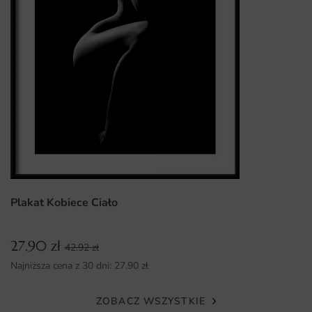
Plakat Kobiece Ciało
27.90
zł
42.92
zł
Najniższa cena z 30 dni:
27.90
zł
ZOBACZ WSZYSTKIE