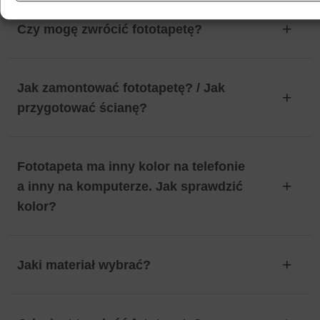
Czy mogę zwrócić fototapetę?
Jak zamontować fototapetę? / Jak
przygotować ścianę?
Fototapeta ma inny kolor na telefonie
a inny na komputerze. Jak sprawdzić
kolor?
Jaki materiał wybrać?