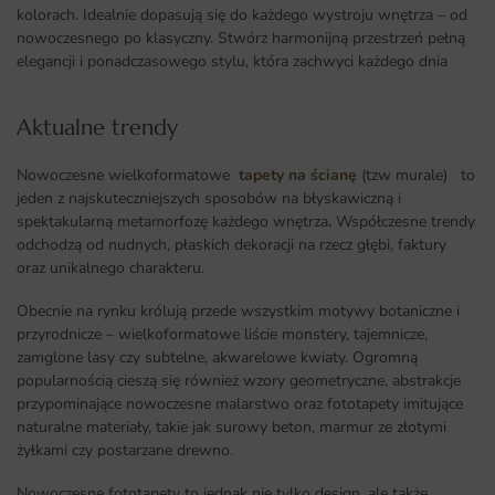
kolorach. Idealnie dopasują się do każdego wystroju wnętrza – od
nowoczesnego po klasyczny. Stwórz harmonijną przestrzeń pełną
elegancji i ponadczasowego stylu, która zachwyci każdego dnia
Aktualne trendy​
Nowoczesne wielkoformatowe
tapety na ścianę
(tzw murale) to
jeden z najskuteczniejszych sposobów na błyskawiczną i
spektakularną metamorfozę każdego wnętrza
.
Współczesne trendy
odchodzą od nudnych, płaskich dekoracji na rzecz głębi, faktury
oraz unikalnego charakteru.
Obecnie na rynku królują przede wszystkim motywy botaniczne i
przyrodnicze – wielkoformatowe liście monstery, tajemnicze,
zamglone lasy czy subtelne, akwarelowe kwiaty. Ogromną
popularnością cieszą się również wzory geometryczne, abstrakcje
przypominające nowoczesne malarstwo oraz fototapety imitujące
naturalne materiały, takie jak surowy beton, marmur ze złotymi
żyłkami czy postarzane drewno.
Nowoczesne fototapety to jednak nie tylko design, ale także