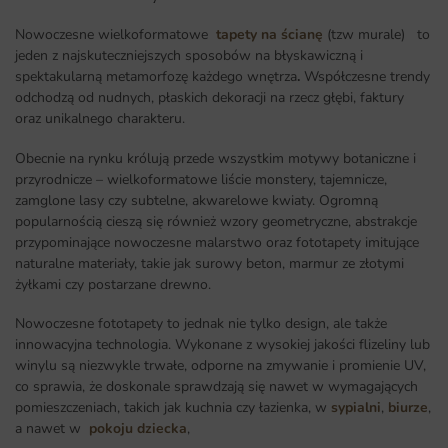
Nowoczesne wielkoformatowe
tapety na ścianę
(tzw murale) to
jeden z najskuteczniejszych sposobów na błyskawiczną i
spektakularną metamorfozę każdego wnętrza
.
Współczesne trendy
odchodzą od nudnych, płaskich dekoracji na rzecz głębi, faktury
oraz unikalnego charakteru.
Obecnie na rynku królują przede wszystkim motywy botaniczne i
przyrodnicze – wielkoformatowe liście monstery, tajemnicze,
zamglone lasy czy subtelne, akwarelowe kwiaty. Ogromną
popularnością cieszą się również wzory geometryczne, abstrakcje
przypominające nowoczesne malarstwo oraz fototapety imitujące
naturalne materiały, takie jak surowy beton, marmur ze złotymi
żyłkami czy postarzane drewno.
Nowoczesne fototapety to jednak nie tylko design, ale także
innowacyjna technologia. Wykonane z wysokiej jakości flizeliny lub
winylu są niezwykle trwałe, odporne na zmywanie i promienie UV,
co sprawia, że doskonale sprawdzają się nawet w wymagających
pomieszczeniach, takich jak kuchnia czy łazienka, w
sypialni
,
biurze
,
a nawet w
pokoju dziecka
,