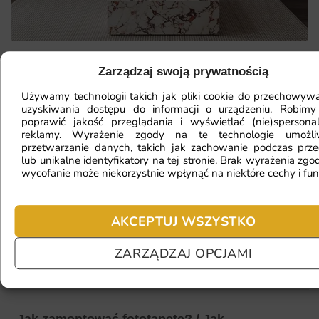
Zarządzaj swoją prywatnością
Mam ścianę o nietypowym kształcie,
Używamy technologii takich jak pliki cookie do przechowywa
czy da się na niej położyć
uzyskiwania dostępu do informacji o urządzeniu. Robimy
poprawić jakość przeglądania i wyświetlać (nie)spersona
fototapetę?
reklamy. Wyrażenie zgody na te technologie umożl
przetwarzanie danych, takich jak zachowanie podczas prze
lub unikalne identyfikatory na tej stronie. Brak wyrażenia zgod
wycofanie może niekorzystnie wpłynąć na niektóre cechy i fun
Ile będę czekać na realizację
zamówienia?
AKCEPTUJ WSZYSTKO
ZARZĄDZAJ OPCJAMI
Czy mogę zwrócić fototapetę?
Jak zamontować fototapetę? / Jak