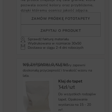
pozwala ocenić kolory oraz przybliżenie,
dzięki któremu ocenisz jakość zdjęcia.
ZAMÓW PRÓBKĘ FOTOTAPETY
ZAPYTAJ O PRODUKT
Sprawdź fakturę materiału
Wydrukowana w rozmiarze 30x50
Dostawa w ciągu 2-4 dni roboczych
NIE ZAPOMNIJ O KLEJU!
Wybierz sprawdzony klej, który zapewni
doskonałą przyczepność i trwałość wzoru na
lata.
Klej do tapet
34zł/szt
Do wszystkich rodzajów
tapet. Opakowanie
wystarcza na 15 - 20
m².