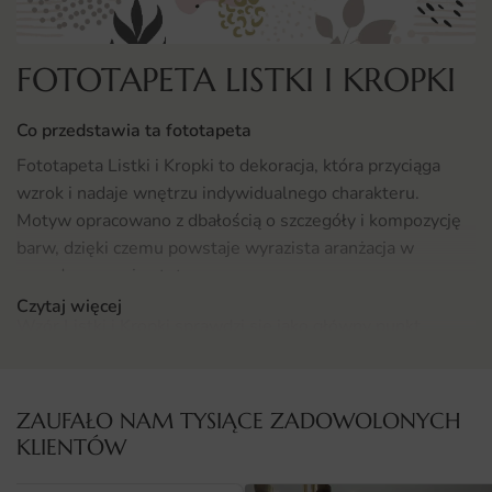
FOTOTAPETA LISTKI I KROPKI
Co przedstawia ta fototapeta
Fototapeta Listki i Kropki to dekoracja, która przyciąga
wzrok i nadaje wnętrzu indywidualnego charakteru.
Motyw opracowano z dbałością o szczegóły i kompozycję
barw, dzięki czemu powstaje wyrazista aranżacja w
ponadczasowej estetyce.
Czytaj więcej
Wzór Listki i Kropki sprawdzi się jako główny punkt
pomieszczenia lub subtelny akcent. Przejścia tonalne i
precyzyjne detale sprawiają, że dekoracja prezentuje się
efektownie z bliska i z dystansu.
ZAUFAŁO NAM TYSIĄCE ZADOWOLONYCH
KLIENTÓW
Gdzie sprawdzi się fototapeta Listki i Kropki