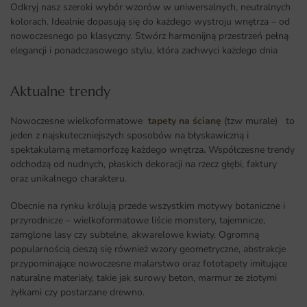
Odkryj nasz szeroki wybór wzorów w uniwersalnych, neutralnych
kolorach. Idealnie dopasują się do każdego wystroju wnętrza – od
nowoczesnego po klasyczny. Stwórz harmonijną przestrzeń pełną
elegancji i ponadczasowego stylu, która zachwyci każdego dnia
Aktualne trendy​
Nowoczesne wielkoformatowe
tapety na ścianę
(tzw murale) to
jeden z najskuteczniejszych sposobów na błyskawiczną i
spektakularną metamorfozę każdego wnętrza
.
Współczesne trendy
odchodzą od nudnych, płaskich dekoracji na rzecz głębi, faktury
oraz unikalnego charakteru.
Obecnie na rynku królują przede wszystkim motywy botaniczne i
przyrodnicze – wielkoformatowe liście monstery, tajemnicze,
zamglone lasy czy subtelne, akwarelowe kwiaty. Ogromną
popularnością cieszą się również wzory geometryczne, abstrakcje
przypominające nowoczesne malarstwo oraz fototapety imitujące
naturalne materiały, takie jak surowy beton, marmur ze złotymi
żyłkami czy postarzane drewno.