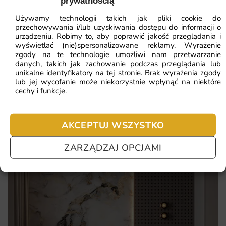
wartość estetyczną. Wysoka rozdzielczość druku i solidne
prywatnością
ZOBACZ WSZYSTKIE
materiały przekładają się na efekt cieszący oko przez lata.
Używamy technologii takich jak pliki cookie do
przechowywania i/lub uzyskiwania dostępu do informacji o
To wygodne rozwiązanie dla osób szukających
urządzeniu. Robimy to, aby poprawić jakość przeglądania i
wyświetlać (nie)spersonalizowane reklamy. Wyrażenie
Najczęściej zadawane pytania
indywidualnego projektu. Poniżej najważniejsze atuty
zgody na te technologie umożliwi nam przetwarzanie
fototapety Listki i Kropki:
danych, takich jak zachowanie podczas przeglądania lub
Pomagamy i doradzamy przy każdym zakupie. Ale jeżeli
unikalne identyfikatory na tej stronie. Brak wyrażenia zgody
nie chcesz czekać – sprawdź najczęściej zadawane pytania.
lub jej wycofanie może niekorzystnie wpłynąć na niektóre
produkcja na zamówienie z dbałością o każdy detal
cechy i funkcje.
projektu
łatwy montaż dzięki dostarczanej instrukcji i
AKCEPTUJ WSZYSTKO
przygotowanym pasom
miękkie, naturalne wykończenie powierzchni bez efektu
ZARZĄDZAJ OPCJAMI
plastiku
oryginalny motyw Listki i Kropki nadający wnętrzu
indywidualnego charakteru