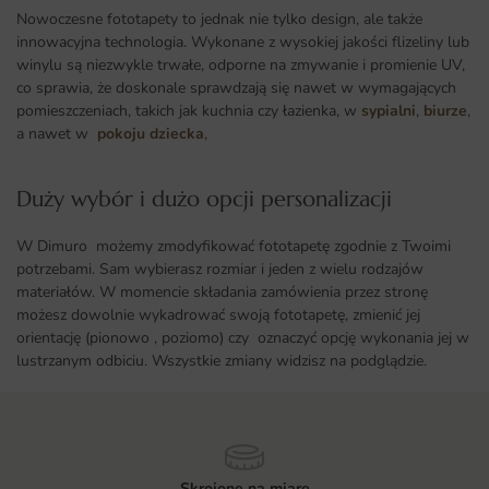
Nowoczesne fototapety to jednak nie tylko design, ale także
innowacyjna technologia. Wykonane z wysokiej jakości flizeliny lub
winylu są niezwykle trwałe, odporne na zmywanie i promienie UV,
co sprawia, że doskonale sprawdzają się nawet w wymagających
pomieszczeniach, takich jak kuchnia czy łazienka, w
sypialni
,
biurze
,
a nawet w
pokoju dziecka
,
Duży wybór i dużo opcji personalizacji ​
W Dimuro możemy zmodyfikować fototapetę zgodnie z Twoimi
potrzebami. Sam wybierasz rozmiar i jeden z wielu rodzajów
materiałów. W momencie składania zamówienia przez stronę
możesz dowolnie wykadrować swoją fototapetę, zmienić jej
orientację (pionowo , poziomo) czy oznaczyć opcję wykonania jej w
lustrzanym odbiciu. Wszystkie zmiany widzisz na podglądzie.
Skrojone na miarę