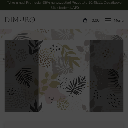
Tylko u nas! Promocja -35% na wszystko! Pozostało
10:48:10
. Dodatkowe
-5% z kodem
LATO
0.00