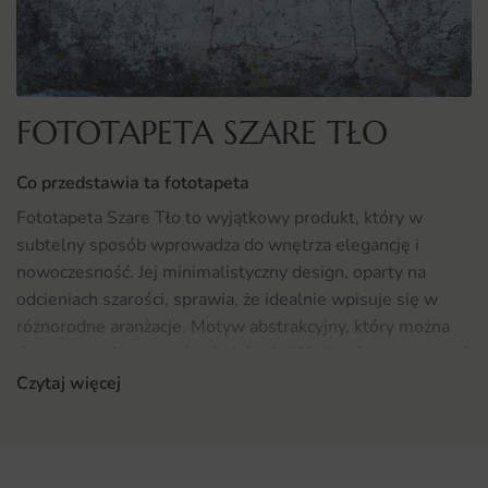
FOTOTAPETA SZARE TŁO
Co przedstawia ta fototapeta
Fototapeta Szare Tło to wyjątkowy produkt, który w
subtelny sposób wprowadza do wnętrza elegancję i
nowoczesność. Jej minimalistyczny design, oparty na
odcieniach szarości, sprawia, że idealnie wpisuje się w
różnorodne aranżacje. Motyw abstrakcyjny, który można
dostrzec na fototapecie, dodaje głębi i charakteru, co czyni
ją doskonałym tłem dla innych elementów wystroju.
Czytaj więcej
Szare tło nie tylko jest modne, ale także praktyczne,
ponieważ potrafi optycznie powiększyć przestrzeń, czyniąc
ją bardziej przyjazną i otwartą.