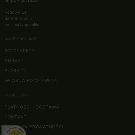
pn-pt: 7:00-16:00
Rogowo 1a
63-840 Krobia
woj. wielkopolskie
NASZE PRODUKTY
FOTOTAPETY
OBRAZY
PLAKATY
WŁASNA FOTOTAPETA
WAŻNE LINKI
PŁATNOŚCI I DOSTAWA
KONTAKT
POLITYKA PRYWATNOŚCI
×