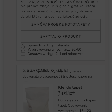
NIE MASZ PEWNOŚCI? ZAMÓW PRÓBKĘ!
Na próbce znajduje się cała grafika, która
pozwala ocenić kolory oraz przybliżenie,
dzięki któremu ocenisz jakość zdjęcia.
ZAMÓW PRÓBKĘ FOTOTAPETY
ZAPYTAJ O PRODUKT
Sprawdź fakturę materiału
Wydrukowana w rozmiarze 30x50
Dostawa w ciągu 2-4 dni roboczych
NIE ZAPOMNIJ O KLEJU!
Wybierz sprawdzony klej, który zapewni
doskonałą przyczepność i trwałość wzoru na
lata.
Klej do tapet
34zł/szt
Do wszystkich rodzajów
tapet. Opakowanie
wystarcza na 15 - 20