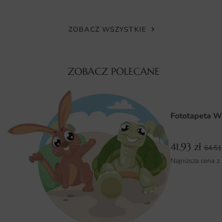
niezwykle istotne w codziennym użytkowaniu. Jakość
druku jest na najwyższym poziomie, co gwarantuje, że
kolory będą intensywne i nie blakną z upływem czasu.
ZOBACZ WSZYSTKIE
Fototapeta została stworzona z myślą o osobach, które
cenią sobie estetykę, ale także funkcjonalność w
codziennym życiu.
ZOBACZ POLECANE
Wymiary na miarę i łatwy montaż
Fototapeta Szare Tło dostępna jest w różnych wymiarach,
Fototapeta W
co pozwala na idealne dopasowanie do konkretnej
przestrzeni. Możliwość zamówienia fototapety na wymiar
sprawia, że każdy może znaleźć odpowiednią opcję dla
41.93
zł
64.5
siebie. Montaż fototapety jest niezwykle prosty i nie
Najniższa cena z
wymaga specjalistycznych umiejętności. Dzięki intuicyjnej
instrukcji oraz samoprzylepnym materiałom, każdy może
samodzielnie ozdobić swoje wnętrze, oszczędzając czas i
pieniądze na fachowców.