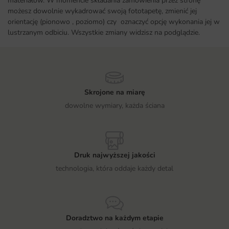
materiałów. W momencie składania zamówienia przez stronę
możesz dowolnie wykadrować swoją fototapetę, zmienić jej
orientację (pionowo , poziomo) czy oznaczyć opcję wykonania jej w
lustrzanym odbiciu. Wszystkie zmiany widzisz na podglądzie.
Skrojone na miarę
dowolne wymiary, każda ściana
Druk najwyższej jakości
technologia, która oddaje każdy detal
Doradztwo na każdym etapie