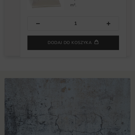
m².
−
+
DODAJ DO KOSZYKA