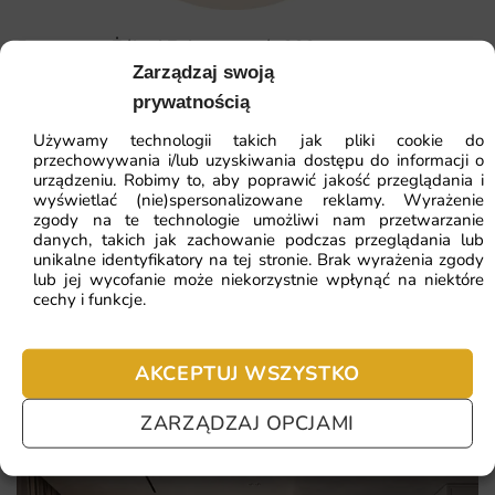
Dlaczego warto wybrać tę fototapetę
Fototapeta Żółw i Zając — wzór 322
Elegancki i nowoczesny design, który pasuje do różnych
Zarządzaj swoją
aranżacji.
prywatnością
41.93
zł
Wysoka jakość materiałów i druku, zapewniająca
64.51
zł
Używamy technologii takich jak pliki cookie do
długotrwałe użytkowanie.
Najniższa cena z 30 dni:
41.93
zł
przechowywania i/lub uzyskiwania dostępu do informacji o
urządzeniu. Robimy to, aby poprawić jakość przeglądania i
Łatwość w utrzymaniu czystości dzięki zmywalnemu
wyświetlać (nie)spersonalizowane reklamy. Wyrażenie
ZOBACZ WSZYSTKIE
materiałowi.
zgody na te technologie umożliwi nam przetwarzanie
danych, takich jak zachowanie podczas przeglądania lub
Możliwość zamówienia na wymiar, co umożliwia
unikalne identyfikatory na tej stronie. Brak wyrażenia zgody
perfekcyjne dopasowanie do przestrzeni.
lub jej wycofanie może niekorzystnie wpłynąć na niektóre
cechy i funkcje.
Najczęściej zadawane pytania
Pomagamy i doradzamy przy każdym zakupie. Ale jeżeli
AKCEPTUJ WSZYSTKO
nie chcesz czekać – sprawdź najczęściej zadawane pytania.
ZARZĄDZAJ OPCJAMI