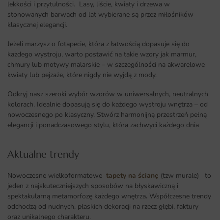
lekkości i przytulności. Lasy, liście, kwiaty i drzewa w
stonowanych barwach od lat wybierane są przez miłośników
klasycznej elegancji.
Jeżeli marzysz o fotapecie, która z łatwością dopasuje się do
każdego wystroju, warto postawić na takie wzory jak marmur,
chmury lub motywy malarskie – w szczególności na akwarelowe
kwiaty lub pejzaże, które nigdy nie wyjdą z mody.
Odkryj nasz szeroki wybór wzorów w uniwersalnych, neutralnych
kolorach. Idealnie dopasują się do każdego wystroju wnętrza – od
nowoczesnego po klasyczny. Stwórz harmonijną przestrzeń pełną
elegancji i ponadczasowego stylu, która zachwyci każdego dnia
Aktualne trendy​
Nowoczesne wielkoformatowe
tapety na ścianę
(tzw murale) to
jeden z najskuteczniejszych sposobów na błyskawiczną i
spektakularną metamorfozę każdego wnętrza
.
Współczesne trendy
odchodzą od nudnych, płaskich dekoracji na rzecz głębi, faktury
oraz unikalnego charakteru.