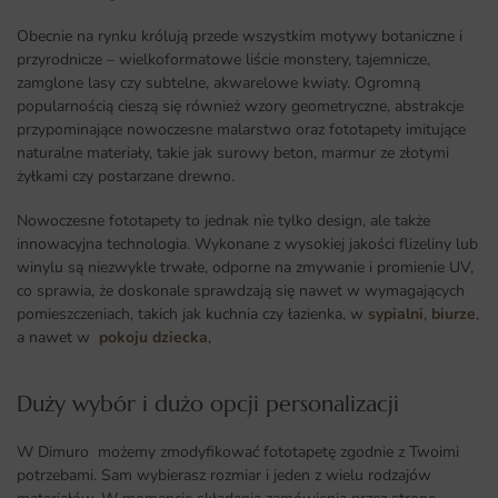
Obecnie na rynku królują przede wszystkim motywy botaniczne i
przyrodnicze – wielkoformatowe liście monstery, tajemnicze,
zamglone lasy czy subtelne, akwarelowe kwiaty. Ogromną
popularnością cieszą się również wzory geometryczne, abstrakcje
przypominające nowoczesne malarstwo oraz fototapety imitujące
naturalne materiały, takie jak surowy beton, marmur ze złotymi
żyłkami czy postarzane drewno.
Nowoczesne fototapety to jednak nie tylko design, ale także
innowacyjna technologia. Wykonane z wysokiej jakości flizeliny lub
winylu są niezwykle trwałe, odporne na zmywanie i promienie UV,
co sprawia, że doskonale sprawdzają się nawet w wymagających
pomieszczeniach, takich jak kuchnia czy łazienka, w
sypialni
,
biurze
,
a nawet w
pokoju dziecka
,
Duży wybór i dużo opcji personalizacji ​
W Dimuro możemy zmodyfikować fototapetę zgodnie z Twoimi
potrzebami. Sam wybierasz rozmiar i jeden z wielu rodzajów