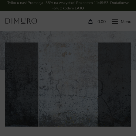
Tylko u nas! Promocja -35% na wszystko! Pozostało
11:49:52
. Dodatkowe
-5% z kodem
LATO
0.00