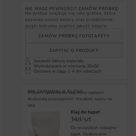
NIE MASZ PEWNOŚCI? ZAMÓW PRÓBKĘ!
Na próbce znajduje się cała grafika, która
pozwala ocenić kolory oraz przybliżenie,
dzięki któremu ocenisz jakość zdjęcia.
ZAMÓW PRÓBKĘ FOTOTAPETY
ZAPYTAJ O PRODUKT
Sprawdź fakturę materiału
Wydrukowana w rozmiarze 30x50
Dostawa w ciągu 2-4 dni roboczych
NIE ZAPOMNIJ O KLEJU!
Wybierz sprawdzony klej, który zapewni
doskonałą przyczepność i trwałość wzoru na
lata.
Klej do tapet
34zł/szt
Do wszystkich rodzajów
tapet. Opakowanie