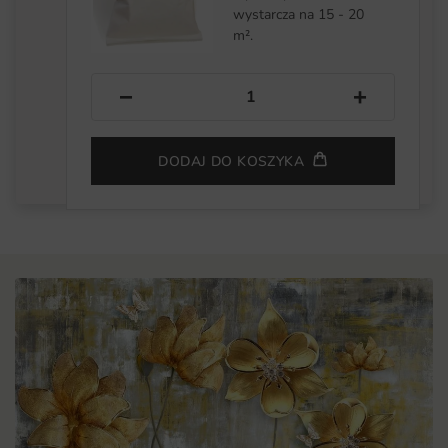
wystarcza na 15 - 20
m².
−
+
DODAJ DO KOSZYKA