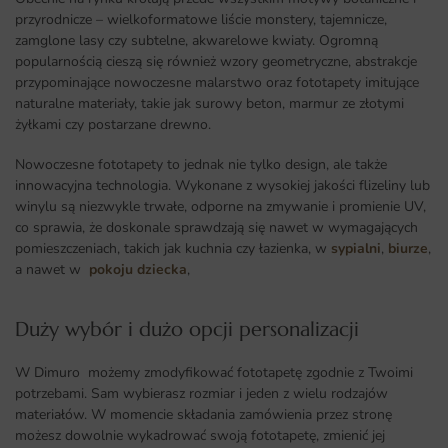
przyrodnicze – wielkoformatowe liście monstery, tajemnicze,
zamglone lasy czy subtelne, akwarelowe kwiaty. Ogromną
popularnością cieszą się również wzory geometryczne, abstrakcje
przypominające nowoczesne malarstwo oraz fototapety imitujące
naturalne materiały, takie jak surowy beton, marmur ze złotymi
żyłkami czy postarzane drewno.
Nowoczesne fototapety to jednak nie tylko design, ale także
innowacyjna technologia. Wykonane z wysokiej jakości flizeliny lub
winylu są niezwykle trwałe, odporne na zmywanie i promienie UV,
co sprawia, że doskonale sprawdzają się nawet w wymagających
pomieszczeniach, takich jak kuchnia czy łazienka, w
sypialni
,
biurze
,
a nawet w
pokoju dziecka
,
Duży wybór i dużo opcji personalizacji ​
W Dimuro możemy zmodyfikować fototapetę zgodnie z Twoimi
potrzebami. Sam wybierasz rozmiar i jeden z wielu rodzajów
materiałów. W momencie składania zamówienia przez stronę
możesz dowolnie wykadrować swoją fototapetę, zmienić jej