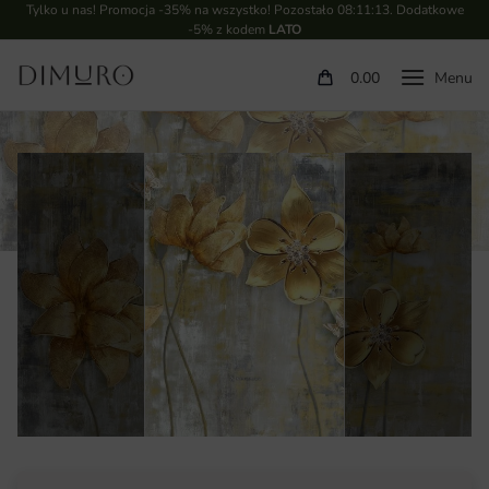
Tylko u nas! Promocja -35% na wszystko! Pozostało
08:11:13
. Dodatkowe
-5% z kodem
LATO
0.00