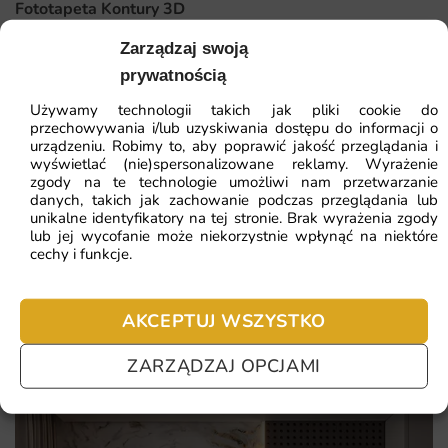
Fototapeta Kontury 3D
razie potrzeby służymy wskazówkami na każdym etapie
zamówienia.
Zarządzaj swoją
41.93
zł
64.51
zł
prywatnością
Dlaczego warto wybrać tę fototapetę
Najniższa cena z 30 dni:
41.93
zł
Używamy technologii takich jak pliki cookie do
Decydując się na fototapetę Złote Kwiaty, otrzymujesz nie
przechowywania i/lub uzyskiwania dostępu do informacji o
tylko estetyczną dekorację, ale i trwały produkt, który
urządzeniu. Robimy to, aby poprawić jakość przeglądania i
ZOBACZ WSZYSTKIE
posłuży na lata. Każdy egzemplarz jest drukowany na
wyświetlać (nie)spersonalizowane reklamy. Wyrażenie
zgody na te technologie umożliwi nam przetwarzanie
zamówienie z dbałością o szczegóły.
danych, takich jak zachowanie podczas przeglądania lub
unikalne identyfikatory na tej stronie. Brak wyrażenia zgody
lub jej wycofanie może niekorzystnie wpłynąć na niektóre
ciepła paleta barw kojąca dla oka
Najczęściej zadawane pytania
cechy i funkcje.
kwiatowy detal stanowiący wyrazisty akcent dekoracyjny
Pomagamy i doradzamy przy każdym zakupie. Ale jeżeli
nie chcesz czekać – sprawdź najczęściej zadawane pytania.
subtelne przejścia tonalne podkreślające naturę
AKCEPTUJ WSZYSTKO
delikatny, romantyczny charakter florystycznego motywu
ZARZĄDZAJ OPCJAMI