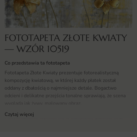
FOTOTAPETA ZŁOTE KWIATY
— WZÓR 10519
Co przedstawia ta fototapeta
Fototapeta Złote Kwiaty prezentuje fotorealistyczną
kompozycję kwiatową, w której każdy płatek został
oddany z dbałością o najmniejsze detale. Bogactwo
odcieni i delikatne przejścia tonalne sprawiają, że scena
wygląda jak żywy, malowany obraz.
Czytaj więcej
Motyw idealnie wpisuje się w klasyczne, glamour oraz
skandynawskie aranżacje, dodając im romantycznego
sznytu.