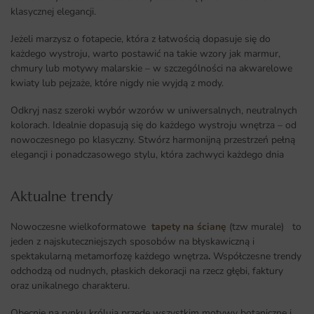
klasycznej elegancji.
Jeżeli marzysz o fotapecie, która z łatwością dopasuje się do
każdego wystroju, warto postawić na takie wzory jak marmur,
chmury lub motywy malarskie – w szczególności na akwarelowe
kwiaty lub pejzaże, które nigdy nie wyjdą z mody.
Odkryj nasz szeroki wybór wzorów w uniwersalnych, neutralnych
kolorach. Idealnie dopasują się do każdego wystroju wnętrza – od
nowoczesnego po klasyczny. Stwórz harmonijną przestrzeń pełną
elegancji i ponadczasowego stylu, która zachwyci każdego dnia
Aktualne trendy​
Nowoczesne wielkoformatowe
tapety na ścianę
(tzw murale) to
jeden z najskuteczniejszych sposobów na błyskawiczną i
spektakularną metamorfozę każdego wnętrza
.
Współczesne trendy
odchodzą od nudnych, płaskich dekoracji na rzecz głębi, faktury
oraz unikalnego charakteru.
Obecnie na rynku królują przede wszystkim motywy botaniczne i