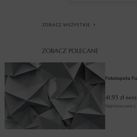
bezzapachowy, odporny na blaknięcie i bezpieczny dla
domowników, w tym alergików oraz dzieci.
ZOBACZ WSZYSTKIE
Faktura podłoża dodatkowo wzbogaca odbiór grafiki,
nadając jej szlachetnego charakteru. Dzięki temu
fototapeta zachowuje swoje walory wizualne przez wiele
lat użytkowania.
ZOBACZ POLECANE
Wymiary na miarę i łatwy montaż
Fototapetę przygotowujemy na wymiar — wystarczy
Fototapeta Fu
podać dokładne wymiary ściany, a my dopasujemy grafikę
bez utraty jej proporcji i kompozycji. Druk dzielimy na
wygodne pasy, które układa się łatwo nawet bez
41.93
zł
64.5
wcześniejszego doświadczenia.
Najniższa cena z
Montaż przebiega szybko: przygotowane podłoże, klej do
tapet i staranne dopasowanie krawędzi to wszystko,
czego potrzeba do uzyskania profesjonalnego efektu. W