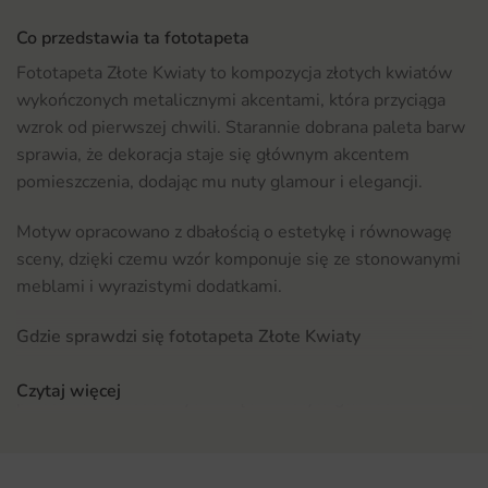
Co przedstawia ta fototapeta
Fototapeta Złote Kwiaty to kompozycja złotych kwiatów
wykończonych metalicznymi akcentami, która przyciąga
wzrok od pierwszej chwili. Starannie dobrana paleta barw
sprawia, że dekoracja staje się głównym akcentem
pomieszczenia, dodając mu nuty glamour i elegancji.
Motyw opracowano z dbałością o estetykę i równowagę
sceny, dzięki czemu wzór komponuje się ze stonowanymi
meblami i wyrazistymi dodatkami.
Gdzie sprawdzi się fototapeta Złote Kwiaty
Fototapeta Złote Kwiaty doskonale odnajdzie się w
Czytaj więcej
przestrzeni luksusowych wnętrz w stylu glamour.
Sprawdzi się jako dekoracja ściany za sofą, w strefie
wypoczynkowej lub naprzeciw wejścia, gdzie zrobi
największe wrażenie.