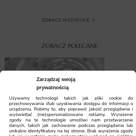
ściany, dzięki czemu nie musisz docinać nadmiaru
materiału. Dostępne są zarówno małe formaty, jak i
wielkoformatowe realizacje na pełne ściany.
ZOBACZ WSZYSTKIE
Montaż jest prosty – wystarczy równe, czyste podłoże i
odpowiedni klej do flizeliny, a dołączona instrukcja
ZOBACZ POLECANE
poprowadzi Cię krok po kroku.
Dlaczego warto wybrać tę fototapetę
Fototapeta Złote Kwiaty to inwestycja w wyjątkowy
Fototapeta W
Zarządzaj swoją
wystrój wnętrza, który przez lata będzie cieszył oko i
prywatnością
podkreślał indywidualny styl. To rozwiązanie ciekawsze
41.93
zł
64.5
niż standardowa farba czy zwykła tapeta.
Używamy technologii takich jak pliki cookie do
Najniższa cena z
przechowywania i/lub uzyskiwania dostępu do informacji o
urządzeniu. Robimy to, aby poprawić jakość przeglądania i
Unikalny motyw złote kwiaty nadający wnętrzu
wyświetlać (nie)spersonalizowane reklamy. Wyrażenie
niepowtarzalny charakter
zgody na te technologie umożliwi nam przetwarzanie
danych, takich jak zachowanie podczas przeglądania lub
Wysoka rozdzielczość druku i nasycone, trwałe kolory
unikalne identyfikatory na tej stronie. Brak wyrażenia zgody
Fototapeta Tunel i Kule 3D
odporne na blaknięcie