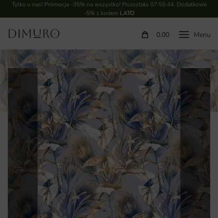
Tylko u nas! Promocja -35% na wszystko! Pozostało
07:55:43
. Dodatkowe
-5% z kodem
LATO
0.00