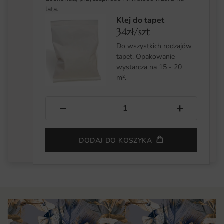
lata.
Klej do tapet
34zł/szt
Do wszystkich rodzajów
tapet. Opakowanie
wystarcza na 15 - 20
m².
−
+
DODAJ DO KOSZYKA