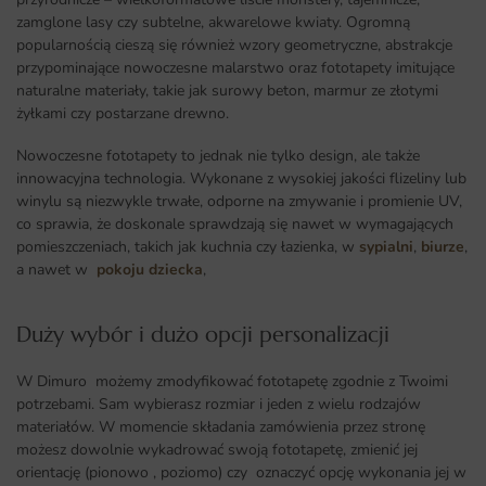
zamglone lasy czy subtelne, akwarelowe kwiaty. Ogromną
popularnością cieszą się również wzory geometryczne, abstrakcje
przypominające nowoczesne malarstwo oraz fototapety imitujące
naturalne materiały, takie jak surowy beton, marmur ze złotymi
żyłkami czy postarzane drewno.
Nowoczesne fototapety to jednak nie tylko design, ale także
innowacyjna technologia. Wykonane z wysokiej jakości flizeliny lub
winylu są niezwykle trwałe, odporne na zmywanie i promienie UV,
co sprawia, że doskonale sprawdzają się nawet w wymagających
pomieszczeniach, takich jak kuchnia czy łazienka, w
sypialni
,
biurze
,
a nawet w
pokoju dziecka
,
Duży wybór i dużo opcji personalizacji ​
W Dimuro możemy zmodyfikować fototapetę zgodnie z Twoimi
potrzebami. Sam wybierasz rozmiar i jeden z wielu rodzajów
materiałów. W momencie składania zamówienia przez stronę
możesz dowolnie wykadrować swoją fototapetę, zmienić jej
orientację (pionowo , poziomo) czy oznaczyć opcję wykonania jej w