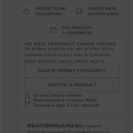
PRODUKT POLSKI
POWYŻEJ 500 ZŁ
I EKOLOGICZNY
DOSTAWA GRATIS
CZAS REALIZACJI
2-4 DNI ROBOCZE
NIE MASZ PEWNOŚCI? ZAMÓW PRÓBKĘ!
Na próbce znajduje się cała grafika, która
pozwala ocenić kolory oraz przybliżenie,
dzięki któremu ocenisz jakość zdjęcia.
ZAMÓW PRÓBKĘ FOTOTAPETY
ZAPYTAJ O PRODUKT
Sprawdź fakturę materiału
Wydrukowana w rozmiarze 30x50
Dostawa w ciągu 2-4 dni roboczych
NIE ZAPOMNIJ O KLEJU!
Wybierz sprawdzony klej, który zapewni
doskonałą przyczepność i trwałość wzoru na