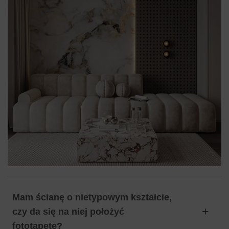
Mam ścianę o nietypowym kształcie,
czy da się na niej położyć
fototapetę?