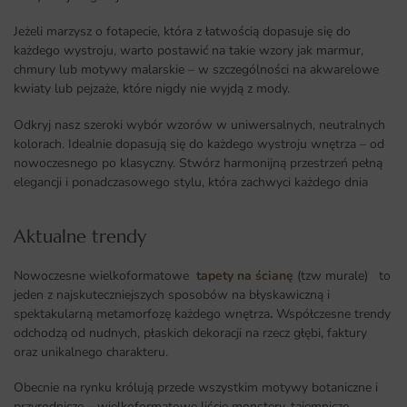
Jeżeli marzysz o fotapecie, która z łatwością dopasuje się do
każdego wystroju, warto postawić na takie wzory jak marmur,
chmury lub motywy malarskie – w szczególności na akwarelowe
kwiaty lub pejzaże, które nigdy nie wyjdą z mody.
Odkryj nasz szeroki wybór wzorów w uniwersalnych, neutralnych
kolorach. Idealnie dopasują się do każdego wystroju wnętrza – od
nowoczesnego po klasyczny. Stwórz harmonijną przestrzeń pełną
elegancji i ponadczasowego stylu, która zachwyci każdego dnia
Aktualne trendy​
Nowoczesne wielkoformatowe
tapety na ścianę
(tzw murale) to
jeden z najskuteczniejszych sposobów na błyskawiczną i
spektakularną metamorfozę każdego wnętrza
.
Współczesne trendy
odchodzą od nudnych, płaskich dekoracji na rzecz głębi, faktury
oraz unikalnego charakteru.
Obecnie na rynku królują przede wszystkim motywy botaniczne i
przyrodnicze – wielkoformatowe liście monstery, tajemnicze,