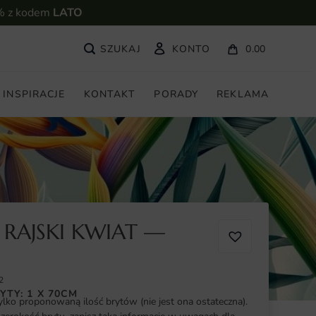
% z kodem
LATO
KONTO
0.00
INSPIRACJE
KONTAKT
PORADY
REKLAMA
RAJSKI KWIAT —
2
YTY: 1 X 70CM
ylko proponowaną ilość brytów (nie jest ona ostateczna).