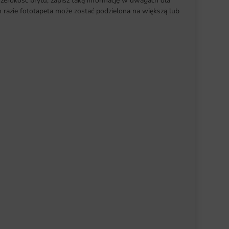
szerokość brytu, zapisz taką informację w uwagach dla
razie fototapeta może zostać podzielona na większą lub