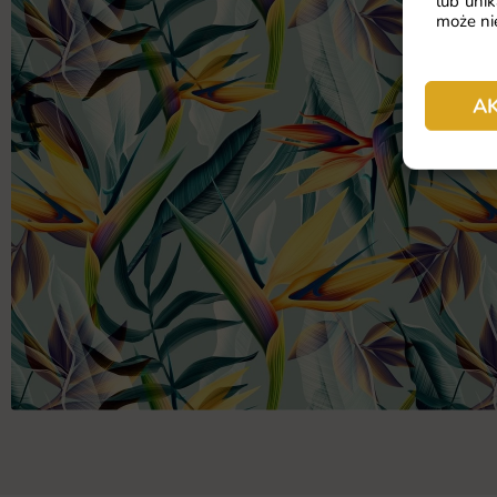
lub unik
może nie
A