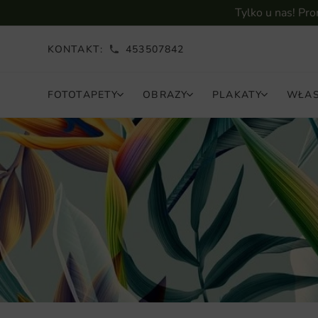
Tylko u nas! Pr
KONTAKT:
453507842
FOTOTAPETY
OBRAZY
PLAKATY
WŁAS