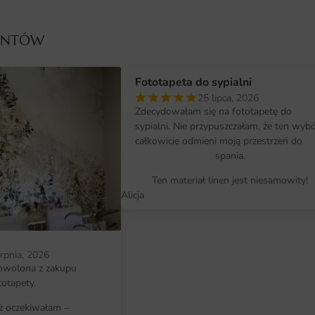
strukturę płótna, po folię samopr
rozdzielczość druku.
IENTÓW
Wymiary na miarę i łatwy montaż
Fototapeta do sypialni
Fototapeta przygotowywana jest 
25 lipca, 2026
szerokość i wysokość w centymetr
Zdecydowałam się na fototapetę do
tworzących spójny obraz po naklej
sypialni. Nie przypuszczałam, że ten wyb
całkowicie odmieni moją przestrzeń do
Montaż jest prosty i nie wymaga sp
spania.
krok po kroku pomoże samodzielnie
Ten materiał linen jest niesamowity!
Alicja
Dlaczego warto wybrać tę fotota
Fototapeta Rajski Kwiat to inwesty
zmieni charakter wnętrza bez kos
erpnia, 2026
innymi elementami wystroju i poz
owolona z zakupu
indywidualnym wyrazie.
totapety.
iż oczekiwałam –
Wykonanie z materiałów najwyższe