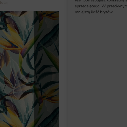
Jeśli potrzebujesz konkretną 
totapety do salonu
Fototapeta Rajski Kwiat
sprzedającego. W przeciwnym 
mniejszą ilość brytów.