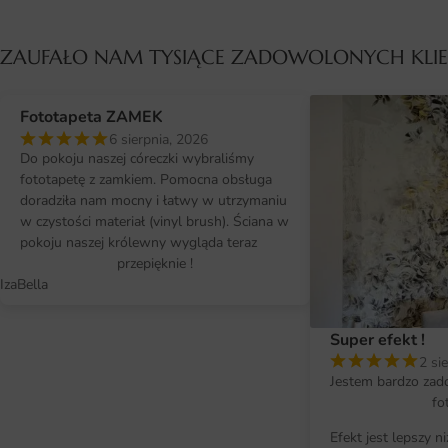
ZAUFAŁO NAM TYSIĄCE ZADOWOLONYCH KL
Fototapeta ZAMEK
6 sierpnia, 2026
Do pokoju naszej córeczki wybraliśmy
fototapetę z zamkiem. Pomocna obsługa
doradziła nam mocny i łatwy w utrzymaniu
w czystości materiał (vinyl brush). Ściana w
pokoju naszej królewny wygląda teraz
przepięknie !
IzaBella
Super efekt !
2 si
Jestem bardzo zad
fo
Efekt jest lepszy n