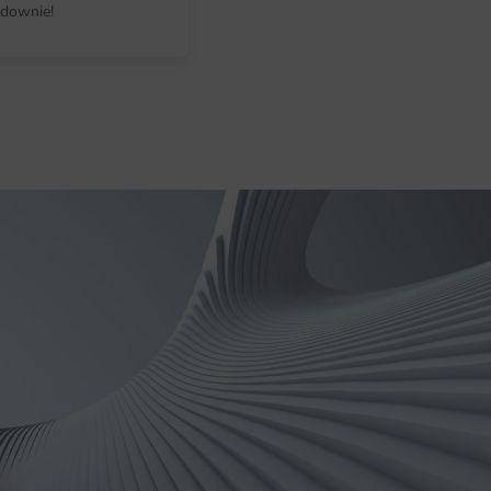
downie!
Indywidualne wymiary dopasowane d
Wyraziste kolory i ostre detale, kt
Szybka realizacja zamówienia i b