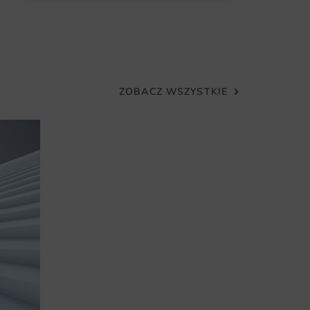
o każdej ściany, niezależnie od jej rozmiaru
óre zachowują trwałość przez wiele lat
ezpieczna wysyłka prosto do Twojego domu
ZOBACZ WSZYSTKIE