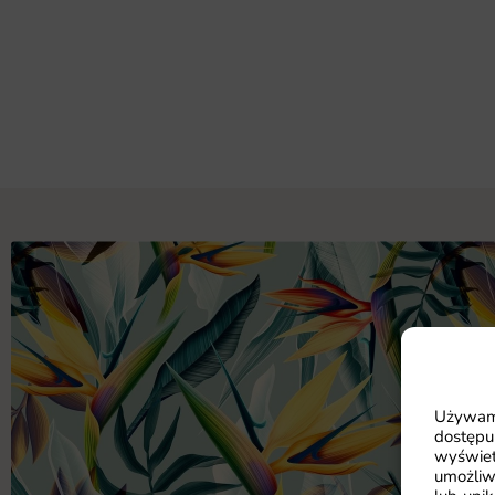
Używamy
dostępu
wyświet
umożliw