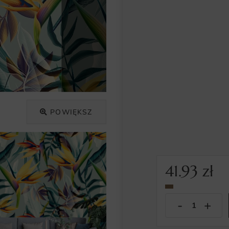
POWIĘKSZ
41.93
zł