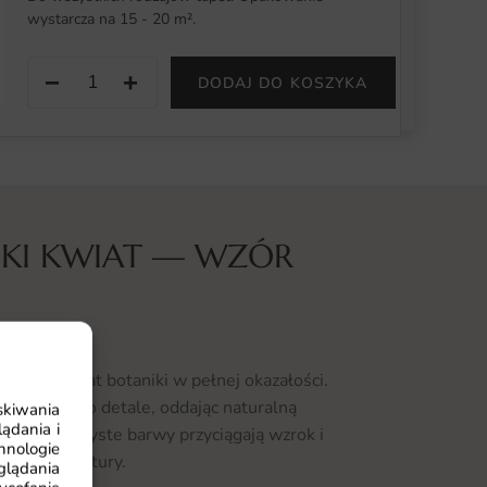
wystarcza na 15 - 20 m².
−
+
DODAJ DO KOSZYKA
SKI KWIAT — WZÓR
likatny świat botaniki w pełnej okazałości.
 dbałością o detale, oddając naturalną
skiwania
ądania i
ozycji. Soczyste barwy przyciągają wzrok i
hnologie
ek żywej natury.
glądania