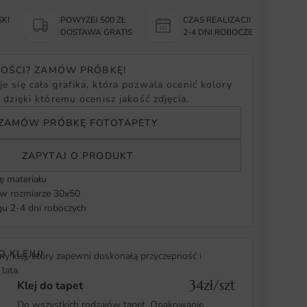
KI
POWYŻEJ 500 ZŁ
CZAS REALIZACJI
Y
DOSTAWA GRATIS
2-4 DNI ROBOCZE
NOŚCI? ZAMÓW PRÓBKĘ!
e się cała grafika, która pozwala ocenić kolory
, dzięki któremu ocenisz jakość zdjęcia.
ZAMÓW PRÓBKĘ FOTOTAPETY
ZAPYTAJ O PRODUKT
ę materiału
 rozmiarze 30x50
u 2-4 dni roboczych
O KLEJU!
y klej, który zapewni doskonałą przyczepność i
lata.
34zł/szt
Klej do tapet
Do wszystkich rodzajów tapet. Opakowanie