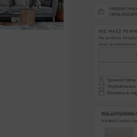
PRODUKT POLS
I EKOLOGICZN
NIE MASZ PEW
Na próbce znajduj
oraz przybliżenie
Sprawdź faktur
Wydrukowana w
Dostawa w ciąg
NIE ZAPOMNIJ 
Wybierz sprawdzon
trwałość wzoru na 