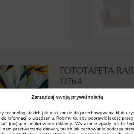
FOTOTAPETA RAJ
12764
Co przedstawia ta fototapeta
Zarządzaj swoją prywatnością
Fototapeta Rajski Kwiat ukazuje de
Każdy płatek został odwzorowany z
 technologii takich jak pliki cookie do przechowywania i/lub uzy
 do informacji o urządzeniu. Robimy to, aby poprawić jakość przegl
subtelność i piękno roślinnej komp
lać (nie)spersonalizowane reklamy. Wyrażenie zgody na te tec
wprowadzają do wnętrza pierwiast
i nam przetwarzanie danych, takich jak zachowanie podczas prze