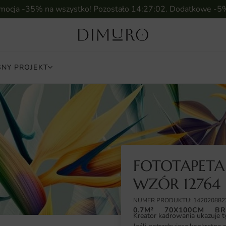
omocja -35% na wszystko! Pozostało
14:27:01
. Dodatkowe -5
NY PROJEKT
FOTOTAPETA 
WZÓR 12764
NUMER PRODUKTU: 142020882
0.7M²
70X100CM
BR
Kreator kadrowania ukazuje t