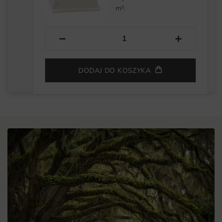
m².
−
+
DODAJ DO KOSZYKA