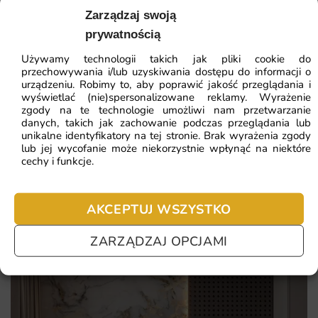
41.93
zł
Dlaczego warto wybrać tę fototapetę
64.51
zł
Zarządzaj swoją
Najniższa cena z 30 dni:
41.93
zł
prywatnością
Decydując się na fototapetę Dębowa Aleja, otrzymujesz
nie tylko estetyczną dekorację, ale i trwały produkt, który
Używamy technologii takich jak pliki cookie do
ZOBACZ WSZYSTKIE
posłuży na lata. Każdy egzemplarz jest drukowany na
przechowywania i/lub uzyskiwania dostępu do informacji o
urządzeniu. Robimy to, aby poprawić jakość przeglądania i
zamówienie z dbałością o szczegóły.
wyświetlać (nie)spersonalizowane reklamy. Wyrażenie
zgody na te technologie umożliwi nam przetwarzanie
danych, takich jak zachowanie podczas przeglądania lub
ciepła, naturalna struktura drewna w detalach
Najczęściej zadawane pytania
unikalne identyfikatory na tej stronie. Brak wyrażenia zgody
lub jej wycofanie może niekorzystnie wpłynąć na niektóre
przytulna atmosfera rodem ze skandynawskich wnętrz
Pomagamy i doradzamy przy każdym zakupie. Ale jeżeli
cechy i funkcje.
uniwersalność wzoru pasującego do stylu loft i boho
nie chcesz czekać – sprawdź najczęściej zadawane pytania.
bogata faktura zwiększająca głębię ściany
AKCEPTUJ WSZYSTKO
ZARZĄDZAJ OPCJAMI