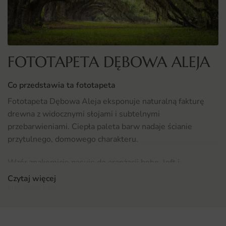
FOTOTAPETA DĘBOWA ALEJA
Co przedstawia ta fototapeta
Fototapeta Dębowa Aleja eksponuje naturalną fakturę
drewna z widocznymi słojami i subtelnymi
przebarwieniami. Ciepła paleta barw nadaje ścianie
przytulnego, domowego charakteru.
Wzór znakomicie pasuje do aranżacji boho, loft i
rustykalnych, w których szczerość materiałów odgrywa
Czytaj więcej
kluczową rolę.
Gdzie sprawdzi się fototapeta Dębowa Aleja