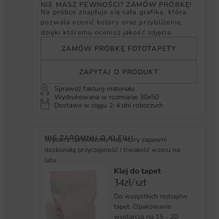
NIE MASZ PEWNOŚCI? ZAMÓW PRÓBKĘ!
Na próbce znajduje się cała grafika, która
pozwala ocenić kolory oraz przybliżenie,
dzięki któremu ocenisz jakość zdjęcia.
ZAMÓW PRÓBKĘ FOTOTAPETY
ZAPYTAJ O PRODUKT
Sprawdź fakturę materiału
Wydrukowana w rozmiarze 30x50
Dostawa w ciągu 2-4 dni roboczych
NIE ZAPOMNIJ O KLEJU!
Wybierz sprawdzony klej, który zapewni
doskonałą przyczepność i trwałość wzoru na
lata.
Klej do tapet
34zł/szt
Do wszystkich rodzajów
tapet. Opakowanie
wystarcza na 15 - 20