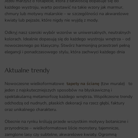
Jeżeli marzysz o fotapecie, która z łatwością dopasuje się do
każdego wystroju, warto postawić na takie wzory jak marmur,
chmury lub motywy malarskie – w szczególności na akwarelowe
kwiaty lub pejzaże, które nigdy nie wyjdą z mody.
Odkryj nasz szeroki wybór wzorów w uniwersalnych, neutralnych
kolorach. Idealnie dopasują się do każdego wystroju wnętrza – od
nowoczesnego po klasyczny. Stwórz harmonijną przestrzeń pełną
elegancji i ponadczasowego stylu, która zachwyci każdego dnia
Aktualne trendy​
Nowoczesne wielkoformatowe
tapety na ścianę
(tzw murale) to
jeden z najskuteczniejszych sposobów na błyskawiczną i
spektakularną metamorfozę każdego wnętrza
.
Współczesne trendy
odchodzą od nudnych, płaskich dekoracji na rzecz głębi, faktury
oraz unikalnego charakteru.
Obecnie na rynku królują przede wszystkim motywy botaniczne i
przyrodnicze – wielkoformatowe liście monstery, tajemnicze,
zamglone lasy czy subtelne, akwarelowe kwiaty. Ogromną