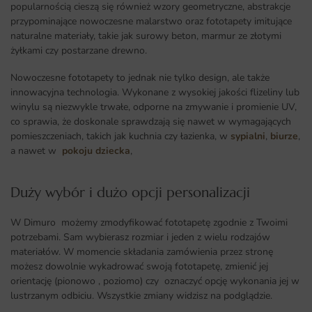
popularnością cieszą się również wzory geometryczne, abstrakcje
przypominające nowoczesne malarstwo oraz fototapety imitujące
naturalne materiały, takie jak surowy beton, marmur ze złotymi
żyłkami czy postarzane drewno.
Nowoczesne fototapety to jednak nie tylko design, ale także
innowacyjna technologia. Wykonane z wysokiej jakości flizeliny lub
winylu są niezwykle trwałe, odporne na zmywanie i promienie UV,
co sprawia, że doskonale sprawdzają się nawet w wymagających
pomieszczeniach, takich jak kuchnia czy łazienka, w
sypialni
,
biurze
,
a nawet w
pokoju dziecka
,
Duży wybór i dużo opcji personalizacji ​
W Dimuro możemy zmodyfikować fototapetę zgodnie z Twoimi
potrzebami. Sam wybierasz rozmiar i jeden z wielu rodzajów
materiałów. W momencie składania zamówienia przez stronę
możesz dowolnie wykadrować swoją fototapetę, zmienić jej
orientację (pionowo , poziomo) czy oznaczyć opcję wykonania jej w
lustrzanym odbiciu. Wszystkie zmiany widzisz na podglądzie.