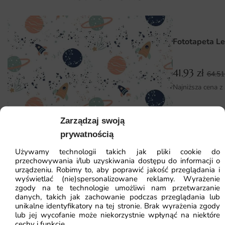
Fototapeta Kolorowe Koty — wzór 2 dostępna jest w
różnych wymiarach, co umożliwia dopasowanie jej do
indywidualnych potrzeb klienta. Niezależnie od tego, czy
Fototapeta L
chcesz pokryć jedną ścianę, czy też stworzyć większą
kompozycję, mamy odpowiednie rozwiązania. Dodatkowo,
montaż fototapety jest niezwykle prosty i szybki. Dzięki
41.93
zł
64.5
intuicyjnym instrukcjom oraz nowoczesnym materiałom,
Najniższa cena z
każdy poradzi sobie z tym zadaniem, co sprawia, że
odnowienie wnętrza staje się łatwe i przyjemne.
Zarządzaj swoją
Dlaczego warto wybrać tę fototapetę
prywatnością
Oryginalny i radosny wzór, który ożywi każde wnętrze.
Używamy technologii takich jak pliki cookie do
przechowywania i/lub uzyskiwania dostępu do informacji o
Wysoka jakość materiałów i druku, co zapewnia trwałość i
urządzeniu. Robimy to, aby poprawić jakość przeglądania i
estetykę.
wyświetlać (nie)spersonalizowane reklamy. Wyrażenie
zgody na te technologie umożliwi nam przetwarzanie
Łatwy montaż, który nie wymaga specjalistycznych
danych, takich jak zachowanie podczas przeglądania lub
Fototapeta Kosmos — wzór 8
unikalne identyfikatory na tej stronie. Brak wyrażenia zgody
umiejętności.
lub jej wycofanie może niekorzystnie wpłynąć na niektóre
Idealna do różnych przestrzeni: od domów po gabinety
cechy i funkcje.