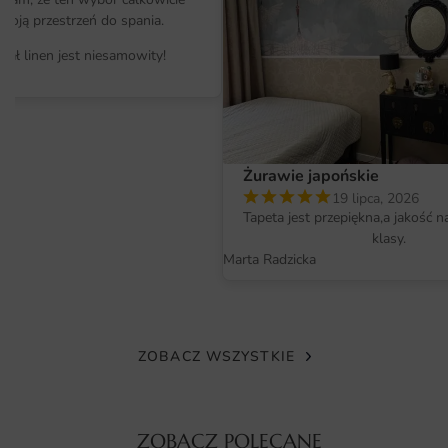
biurach oraz przestrzeniach publicznych. Jej żywe kolory i
moją przestrzeń do spania.
ciekawy wzór przyciągną wzrok każdego, kto odwiedzi
dane miejsce. Jeśli chcesz zobaczyć więcej inspiracji,
iał linen jest niesamowity!
sprawdź naszą ofertę
Zwierzęta
.
Materiał i jakość druku
Fototapeta Kolorowe Koty — wzór 2 wykonana jest z
Żurawie japońskie
wysokiej jakości materiałów, co zapewnia jej trwałość i
19 lipca, 2026
odporność na uszkodzenia. Druk jest realizowany przy
Tapeta jest przepiękna,a jakość n
użyciu nowoczesnych technologii, które gwarantują
klasy.
intensywność barw oraz wyrazistość detali. Dzięki
Marta Radzicka
zastosowaniu atramentów ekologicznych, fototapeta jest
bezpieczna dla zdrowia, co czyni ją idealnym wyborem do
wnętrz, w których przebywają dzieci i zwierzęta. Produkt
jest łatwy do czyszczenia, co pozwala na długotrwałe
ZOBACZ WSZYSTKIE
cieszenie się jego urodą bez obaw o zniszczenia.
Wymiary na miarę i łatwy montaż
ZOBACZ POLECANE