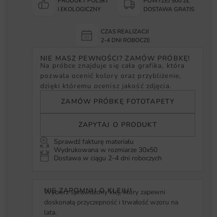
PRODUKT POLSKI
POWYŻEJ 500 ZŁ
I EKOLOGICZNY
DOSTAWA GRATIS
CZAS REALIZACJI
2-4 DNI ROBOCZE
NIE MASZ PEWNOŚCI? ZAMÓW PRÓBKĘ!
Na próbce znajduje się cała grafika, która
pozwala ocenić kolory oraz przybliżenie,
dzięki któremu ocenisz jakość zdjęcia.
ZAMÓW PRÓBKĘ FOTOTAPETY
ZAPYTAJ O PRODUKT
Sprawdź fakturę materiału
Wydrukowana w rozmiarze 30x50
Dostawa w ciągu 2-4 dni roboczych
NIE ZAPOMNIJ O KLEJU!
Wybierz sprawdzony klej, który zapewni
doskonałą przyczepność i trwałość wzoru na
lata.