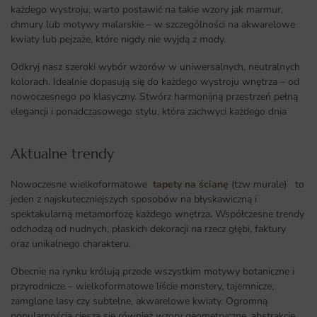
każdego wystroju, warto postawić na takie wzory jak marmur,
chmury lub motywy malarskie – w szczególności na akwarelowe
kwiaty lub pejzaże, które nigdy nie wyjdą z mody.
Odkryj nasz szeroki wybór wzorów w uniwersalnych, neutralnych
kolorach. Idealnie dopasują się do każdego wystroju wnętrza – od
nowoczesnego po klasyczny. Stwórz harmonijną przestrzeń pełną
elegancji i ponadczasowego stylu, która zachwyci każdego dnia
Aktualne trendy​
Nowoczesne wielkoformatowe
tapety na ścianę
(tzw murale) to
jeden z najskuteczniejszych sposobów na błyskawiczną i
spektakularną metamorfozę każdego wnętrza
.
Współczesne trendy
odchodzą od nudnych, płaskich dekoracji na rzecz głębi, faktury
oraz unikalnego charakteru.
Obecnie na rynku królują przede wszystkim motywy botaniczne i
przyrodnicze – wielkoformatowe liście monstery, tajemnicze,
zamglone lasy czy subtelne, akwarelowe kwiaty. Ogromną
popularnością cieszą się również wzory geometryczne, abstrakcje