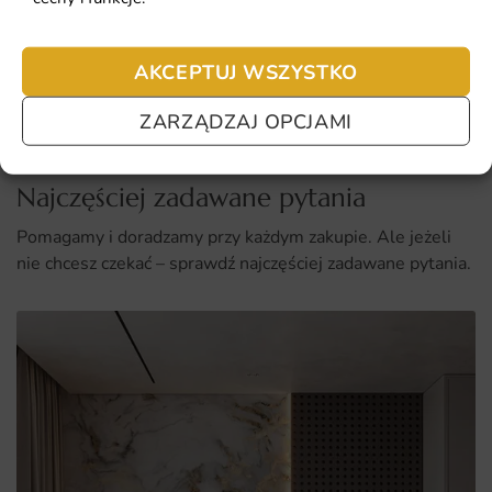
41.93
zł
64.51
zł
weterynaryjne.
Najniższa cena z 30 dni:
41.93
zł
AKCEPTUJ WSZYSTKO
ZOBACZ WSZYSTKIE
ZARZĄDZAJ OPCJAMI
Najczęściej zadawane pytania
Pomagamy i doradzamy przy każdym zakupie. Ale jeżeli
nie chcesz czekać – sprawdź najczęściej zadawane pytania.