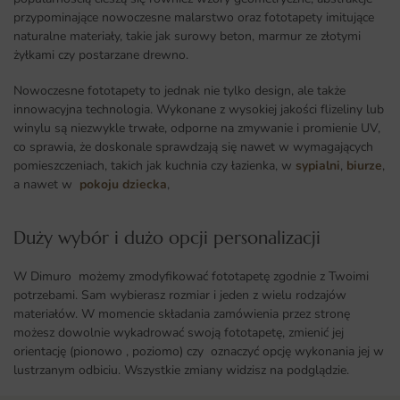
przypominające nowoczesne malarstwo oraz fototapety imitujące
naturalne materiały, takie jak surowy beton, marmur ze złotymi
żyłkami czy postarzane drewno.
Nowoczesne fototapety to jednak nie tylko design, ale także
innowacyjna technologia. Wykonane z wysokiej jakości flizeliny lub
winylu są niezwykle trwałe, odporne na zmywanie i promienie UV,
co sprawia, że doskonale sprawdzają się nawet w wymagających
pomieszczeniach, takich jak kuchnia czy łazienka, w
sypialni
,
biurze
,
a nawet w
pokoju dziecka
,
Duży wybór i dużo opcji personalizacji ​
W Dimuro możemy zmodyfikować fototapetę zgodnie z Twoimi
potrzebami. Sam wybierasz rozmiar i jeden z wielu rodzajów
materiałów. W momencie składania zamówienia przez stronę
możesz dowolnie wykadrować swoją fototapetę, zmienić jej
orientację (pionowo , poziomo) czy oznaczyć opcję wykonania jej w
lustrzanym odbiciu. Wszystkie zmiany widzisz na podglądzie.