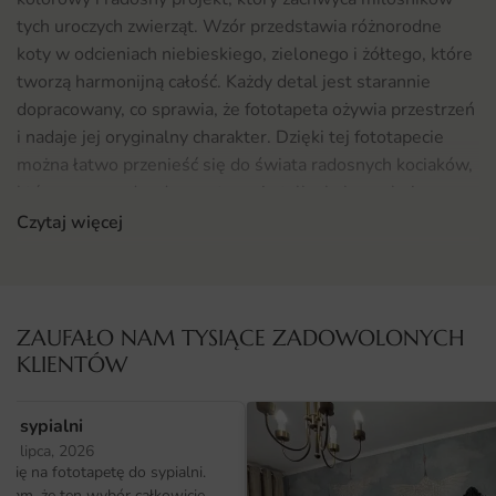
tych uroczych zwierząt. Wzór przedstawia różnorodne
koty w odcieniach niebieskiego, zielonego i żółtego, które
tworzą harmonijną całość. Każdy detal jest starannie
dopracowany, co sprawia, że fototapeta ożywia przestrzeń
i nadaje jej oryginalny charakter. Dzięki tej fototapecie
można łatwo przenieść się do świata radosnych kociaków,
które wprowadzą do wnętrza nie tylko kolory, ale i
pozytywną energię.
Czytaj więcej
Gdzie sprawdzi się fototapeta Kolorowe Koty 2
Fototapeta Kolorowe Koty — wzór 2 idealnie sprawdzi się
w różnych wnętrzach. Doskonale nadaje się do gabinetu
ZAUFAŁO NAM TYSIĄCE ZADOWOLONYCH
weterynaryjnego, gdzie stworzy przyjazną atmosferę dla
KLIENTÓW
zwierząt oraz ich właścicieli. Można ją także zastosować w
pokoju dziecięcym, gdzie z pewnością przypadnie do gustu
o sypialni
najmłodszym miłośnikom kotów. Ponadto, fototapeta ta
25 lipca, 2026
doskonale odnajdzie się w nowoczesnych wnętrzach,
ię na fototapetę do sypialni.
ałam, że ten wybór całkowicie