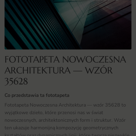
FOTOTAPETA NOWOCZESNA
ARCHITEKTURA — WZÓR
35628
Co przedstawia ta fototapeta
Fototapeta Nowoczesna Architektura — wzór 35628 to
wyjątkowe dzieło, które przenosi nas w świat
nowoczesnych, architektonicznych form i struktur. Wzór
ten ukazuje harmonijną kompozycję geometrycznych
kształtów oraz dynamicznych linii, które tworzą niezwykle