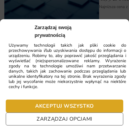
wymaga specjalistycznych umiejętności. Dzięki intuicyjnej
Najniższa cena z
instrukcji oraz samoprzylepnym materiałom, z łatwością
odmienisz swoje wnętrze w krótkim czasie.
Zarządzaj swoją
Fototapeta Kompozycja 3D — wzór 596
Dlaczego warto wybrać tę fototapetę
prywatnością
Nowoczesny design, który nadaje elegancji każdemu
Używamy technologii takich jak pliki cookie do
41.93
zł
pomieszczeniu.
64.51
zł
przechowywania i/lub uzyskiwania dostępu do informacji o
urządzeniu. Robimy to, aby poprawić jakość przeglądania i
Najniższa cena z 30 dni:
41.93
zł
Wysoka jakość druku oraz materiałów zapewniająca
wyświetlać (nie)spersonalizowane reklamy. Wyrażenie
trwałość.
zgody na te technologie umożliwi nam przetwarzanie
ZOBACZ WSZYSTKIE
danych, takich jak zachowanie podczas przeglądania lub
Łatwy montaż, który nie wymaga doświadczenia.
unikalne identyfikatory na tej stronie. Brak wyrażenia zgody
lub jej wycofanie może niekorzystnie wpłynąć na niektóre
Wszechstronność zastosowania w różnych przestrzeniach:
cechy i funkcje.
od biur po domowe wnętrza.
Najczęściej zadawane pytania
AKCEPTUJ WSZYSTKO
Pomagamy i doradzamy przy każdym zakupie. Ale jeżeli
nie chcesz czekać – sprawdź najczęściej zadawane pytania.
ZARZĄDZAJ OPCJAMI