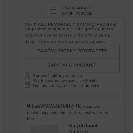
CZAS REALIZACJI
2-4 DNI ROBOCZE
NIE MASZ PEWNOŚCI? ZAMÓW PRÓBKĘ!
Na próbce znajduje się cała grafika, która
pozwala ocenić kolory oraz przybliżenie,
dzięki któremu ocenisz jakość zdjęcia.
ZAMÓW PRÓBKĘ FOTOTAPETY
ZAPYTAJ O PRODUKT
Sprawdź fakturę materiału
Wydrukowana w rozmiarze 30x50
Dostawa w ciągu 2-4 dni roboczych
NIE ZAPOMNIJ O KLEJU!
Wybierz sprawdzony klej, który zapewni
doskonałą przyczepność i trwałość wzoru na
lata.
Klej do tapet
34zł/szt