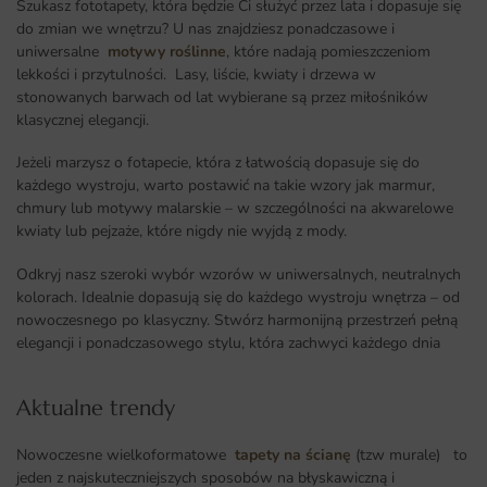
Szukasz fototapety, która będzie Ci służyć przez lata i dopasuje się
do zmian we wnętrzu? U nas znajdziesz ponadczasowe i
uniwersalne
motywy roślinne
, które nadają pomieszczeniom
lekkości i przytulności. Lasy, liście, kwiaty i drzewa w
stonowanych barwach od lat wybierane są przez miłośników
klasycznej elegancji.
Jeżeli marzysz o fotapecie, która z łatwością dopasuje się do
każdego wystroju, warto postawić na takie wzory jak marmur,
chmury lub motywy malarskie – w szczególności na akwarelowe
kwiaty lub pejzaże, które nigdy nie wyjdą z mody.
Odkryj nasz szeroki wybór wzorów w uniwersalnych, neutralnych
kolorach. Idealnie dopasują się do każdego wystroju wnętrza – od
nowoczesnego po klasyczny. Stwórz harmonijną przestrzeń pełną
elegancji i ponadczasowego stylu, która zachwyci każdego dnia
Aktualne trendy​
Nowoczesne wielkoformatowe
tapety na ścianę
(tzw murale) to
jeden z najskuteczniejszych sposobów na błyskawiczną i