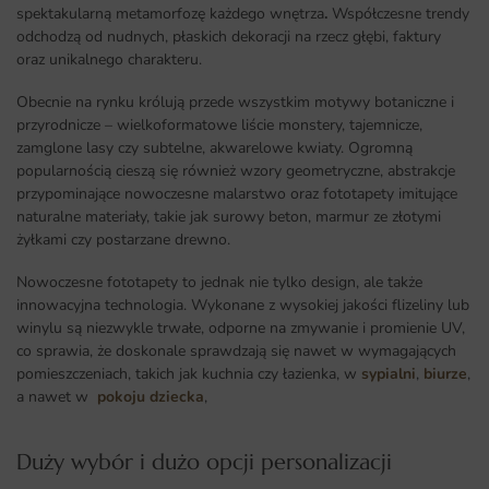
spektakularną metamorfozę każdego wnętrza
.
Współczesne trendy
odchodzą od nudnych, płaskich dekoracji na rzecz głębi, faktury
oraz unikalnego charakteru.
Obecnie na rynku królują przede wszystkim motywy botaniczne i
przyrodnicze – wielkoformatowe liście monstery, tajemnicze,
zamglone lasy czy subtelne, akwarelowe kwiaty. Ogromną
popularnością cieszą się również wzory geometryczne, abstrakcje
przypominające nowoczesne malarstwo oraz fototapety imitujące
naturalne materiały, takie jak surowy beton, marmur ze złotymi
żyłkami czy postarzane drewno.
Nowoczesne fototapety to jednak nie tylko design, ale także
innowacyjna technologia. Wykonane z wysokiej jakości flizeliny lub
winylu są niezwykle trwałe, odporne na zmywanie i promienie UV,
co sprawia, że doskonale sprawdzają się nawet w wymagających
pomieszczeniach, takich jak kuchnia czy łazienka, w
sypialni
,
biurze
,
a nawet w
pokoju dziecka
,
Duży wybór i dużo opcji personalizacji ​