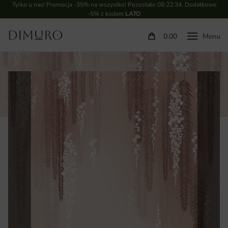
Tylko u nas! Promocja -35% na wszystko! Pozostało
08:22:33
. Dodatkowe
-5% z kodem
LATO
0.00