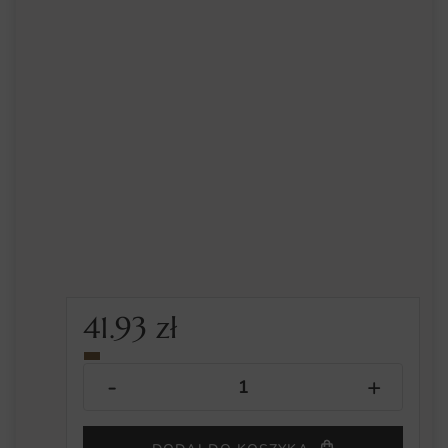
41.93
zł