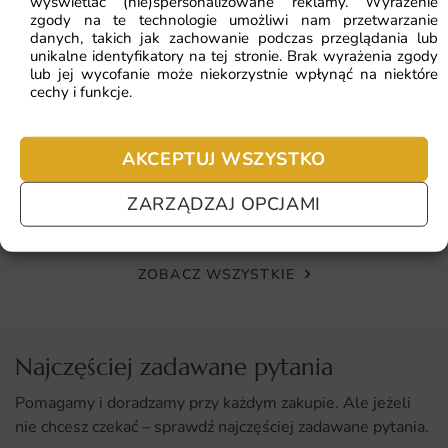
wyświetlać (nie)spersonalizowane reklamy. Wyrażenie
64.5
zgody na te technologie umożliwi nam przetwarzanie
Najniższa cena z
Stylowy i elegancki design, który ożywi każde wnętrze.
danych, takich jak zachowanie podczas przeglądania lub
unikalne identyfikatory na tej stronie. Brak wyrażenia zgody
Wysoka jakość materiałów i druku, zapewniająca
lub jej wycofanie może niekorzystnie wpłynąć na niektóre
cechy i funkcje.
długotrwały efekt.
Łatwy montaż i możliwość zamówienia na wymiar.
Fototapeta Tunel i Kule 3D
AKCEPTUJ WSZYSTKO
Wszechstronność zastosowania w różnych
pomieszczeniach, od biura po sypialnię.
41.93
zł
64.51
zł
ZARZĄDZAJ OPCJAMI
Najniższa cena z 30 dni:
41.93
zł
ZOBACZ WSZYSTKIE
Najczęściej zadawane pytania
Pomagamy i doradzamy przy każdym zakupie. Ale jeżeli
nie chcesz czekać – sprawdź najczęściej zadawane pytania.