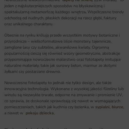
jeden z najskuteczniejszych sposobów na błyskawiczną i
spektakularną metamorfozę każdego wnętrza
.
Współczesne trendy
odchodzą od nudnych, płaskich dekoracji na rzecz głębi, faktury
oraz unikalnego charakteru.
Obecnie na rynku królują przede wszystkim motywy botaniczne i
przyrodnicze – wielkoformatowe liście monstery, tajemnicze,
zamglone lasy czy subtelne, akwarelowe kwiaty. Ogromną
popularnością cieszą się również wzory geometryczne, abstrakcje
przypominające nowoczesne malarstwo oraz fototapety imitujące
naturalne materiały, takie jak surowy beton, marmur ze złotymi
żyłkami czy postarzane drewno.
Nowoczesne fototapety to jednak nie tylko design, ale także
innowacyjna technologia. Wykonane z wysokiej jakości flizeliny lub
winylu są niezwykle trwałe, odporne na zmywanie i promienie UV,
co sprawia, że doskonale sprawdzają się nawet w wymagających
pomieszczeniach, takich jak kuchnia czy łazienka, w
sypialni
,
biurze
,
a nawet w
pokoju dziecka
,