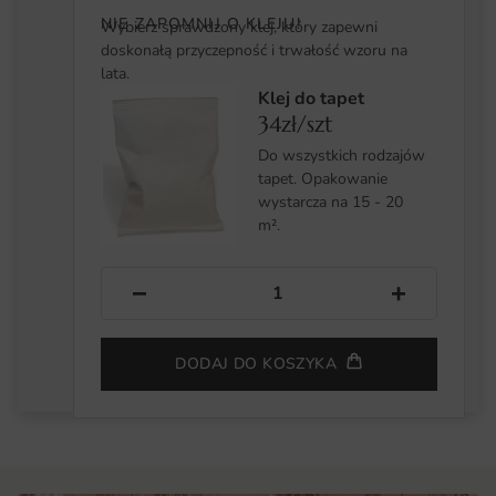
NIE ZAPOMNIJ O KLEJU!
Wybierz sprawdzony klej, który zapewni
doskonałą przyczepność i trwałość wzoru na
lata.
Klej do tapet
34zł/szt
Do wszystkich rodzajów
tapet. Opakowanie
wystarcza na 15 - 20
m².
−
+
DODAJ DO KOSZYKA