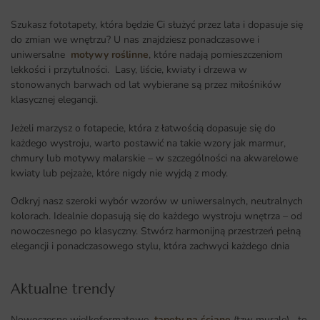
Szukasz fototapety, która będzie Ci służyć przez lata i dopasuje się
do zmian we wnętrzu? U nas znajdziesz ponadczasowe i
uniwersalne
motywy roślinne
, które nadają pomieszczeniom
lekkości i przytulności. Lasy, liście, kwiaty i drzewa w
stonowanych barwach od lat wybierane są przez miłośników
klasycznej elegancji.
Jeżeli marzysz o fotapecie, która z łatwością dopasuje się do
każdego wystroju, warto postawić na takie wzory jak marmur,
chmury lub motywy malarskie – w szczególności na akwarelowe
kwiaty lub pejzaże, które nigdy nie wyjdą z mody.
Odkryj nasz szeroki wybór wzorów w uniwersalnych, neutralnych
kolorach. Idealnie dopasują się do każdego wystroju wnętrza – od
nowoczesnego po klasyczny. Stwórz harmonijną przestrzeń pełną
elegancji i ponadczasowego stylu, która zachwyci każdego dnia
Aktualne trendy​
Nowoczesne wielkoformatowe
tapety na ścianę
(tzw murale) to