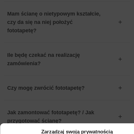
Mam ścianę o nietypowym kształcie,
czy da się na niej położyć
fototapetę?
Ile będę czekać na realizację
zamówienia?
Czy mogę zwrócić fototapetę?
Jak zamontować fototapetę? / Jak
przygotować ścianę?
Zarządzaj swoją prywatnością