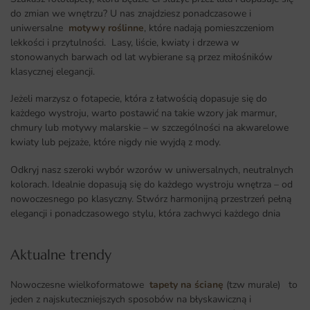
do zmian we wnętrzu? U nas znajdziesz ponadczasowe i
uniwersalne
motywy roślinne
, które nadają pomieszczeniom
lekkości i przytulności. Lasy, liście, kwiaty i drzewa w
stonowanych barwach od lat wybierane są przez miłośników
klasycznej elegancji.
Jeżeli marzysz o fotapecie, która z łatwością dopasuje się do
każdego wystroju, warto postawić na takie wzory jak marmur,
chmury lub motywy malarskie – w szczególności na akwarelowe
kwiaty lub pejzaże, które nigdy nie wyjdą z mody.
Odkryj nasz szeroki wybór wzorów w uniwersalnych, neutralnych
kolorach. Idealnie dopasują się do każdego wystroju wnętrza – od
nowoczesnego po klasyczny. Stwórz harmonijną przestrzeń pełną
elegancji i ponadczasowego stylu, która zachwyci każdego dnia
Aktualne trendy​
Nowoczesne wielkoformatowe
tapety na ścianę
(tzw murale) to
jeden z najskuteczniejszych sposobów na błyskawiczną i