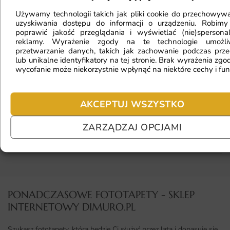
Używamy technologii takich jak pliki cookie do przechowywa
Fototapeta ma inny kolor na telefonie
uzyskiwania dostępu do informacji o urządzeniu. Robimy
poprawić jakość przeglądania i wyświetlać (nie)spersona
a inny na komputerze. Jak sprawdzić
reklamy. Wyrażenie zgody na te technologie umożl
kolor?
przetwarzanie danych, takich jak zachowanie podczas prze
lub unikalne identyfikatory na tej stronie. Brak wyrażenia zgod
wycofanie może niekorzystnie wpłynąć na niektóre cechy i fun
Jaki materiał wybrać?
AKCEPTUJ WSZYSTKO
ZARZĄDZAJ OPCJAMI
Jaka jest trwałość fototapety?
PONADCZASOWE FOTOTAPETY - SKLEP
INTERNETOWY DIMURO.PL​
Szukasz fototapety, która będzie Ci służyć przez lata i dopasuje się