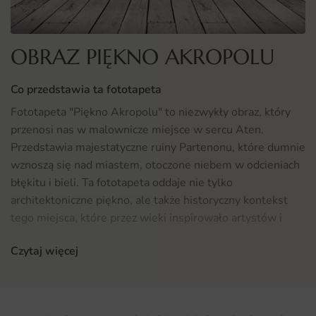
OBRAZ PIĘKNO AKROPOLU
Co przedstawia ta fototapeta
Fototapeta "Piękno Akropolu" to niezwykły obraz, który
przenosi nas w malownicze miejsce w sercu Aten.
Przedstawia majestatyczne ruiny Partenonu, które dumnie
wznoszą się nad miastem, otoczone niebem w odcieniach
błękitu i bieli. Ta fototapeta oddaje nie tylko
architektoniczne piękno, ale także historyczny kontekst
tego miejsca, które przez wieki inspirowało artystów i
podróżników. Dzięki starannie dobranym kolorom, obraz
Czytaj więcej
ten wprowadza do wnętrza niezwykły klimat i pozwala
poczuć magię antycznej Grecji.
Gdzie sprawdzi się fototapeta Obraz Piękno Akropolu