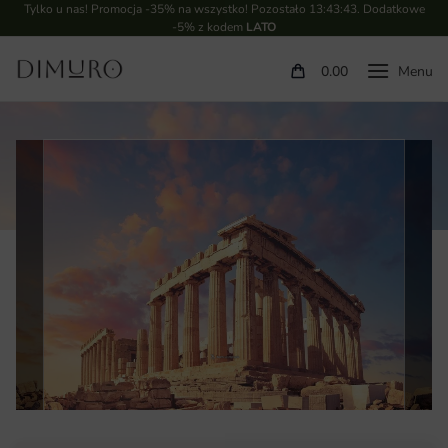
Tylko u nas! Promocja -35% na wszystko! Pozostało
13:43:42
. Dodatkowe
-5% z kodem
LATO
0.00