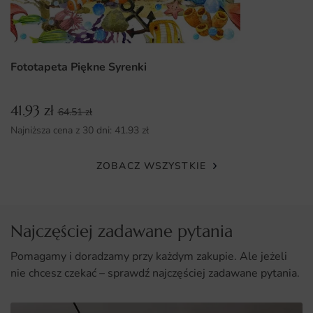
Unikalny design, który przyciąga uwagę i ożywia
przestrzeń.
Wysoka jakość druku zapewniająca trwałość i
Fototapeta Piękne Syrenki
intensywność kolorów.
Wszechstronność zastosowania – idealna do różnych
41.93
zł
64.51
zł
typów wnętrz.
Najniższa cena z 30 dni:
41.93
zł
Możliwość zamówienia na wymiar, co ułatwia montaż i
dopasowanie.
ZOBACZ WSZYSTKIE
Najczęściej zadawane pytania
Pomagamy i doradzamy przy każdym zakupie. Ale jeżeli
nie chcesz czekać – sprawdź najczęściej zadawane pytania.