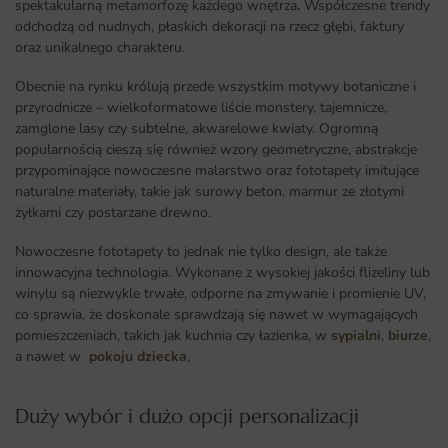
spektakularną metamorfozę każdego wnętrza
.
Współczesne trendy
odchodzą od nudnych, płaskich dekoracji na rzecz głębi, faktury
oraz unikalnego charakteru.
Obecnie na rynku królują przede wszystkim motywy botaniczne i
przyrodnicze – wielkoformatowe liście monstery, tajemnicze,
zamglone lasy czy subtelne, akwarelowe kwiaty. Ogromną
popularnością cieszą się również wzory geometryczne, abstrakcje
przypominające nowoczesne malarstwo oraz fototapety imitujące
naturalne materiały, takie jak surowy beton, marmur ze złotymi
żyłkami czy postarzane drewno.
Nowoczesne fototapety to jednak nie tylko design, ale także
innowacyjna technologia. Wykonane z wysokiej jakości flizeliny lub
winylu są niezwykle trwałe, odporne na zmywanie i promienie UV,
co sprawia, że doskonale sprawdzają się nawet w wymagających
pomieszczeniach, takich jak kuchnia czy łazienka, w
sypialni
,
biurze
,
a nawet w
pokoju dziecka
,
Duży wybór i dużo opcji personalizacji ​