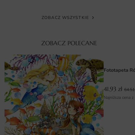
zastosowaniu materiałów odpornych na wilgoć oraz
promieniowanie UV, fototapeta zachowa swój blask
ZOBACZ WSZYSTKIE
nawet w trudniejszych warunkach. To idealne rozwiązanie
dla osób, które cenią sobie jakość oraz estetykę w swoim
otoczeniu.
ZOBACZ POLECANE
Wymiary na miarę i łatwy montaż
Fototapeta "Piękno Akropolu" dostępna jest w różnych
wymiarach, co pozwala na idealne dopasowanie do
Fototapeta 
potrzeb Twojego wnętrza. Możesz zamówić ją w
standardowych rozmiarach lub dostosować do
41.93
zł
indywidualnych wymagań, co sprawia, że montaż staje się
64.5
prosty i przyjemny. Dzięki intuicyjnym instrukcjom,
Najniższa cena z
samodzielny montaż fototapety jest szybki i
bezproblemowy, co pozwala na natychmiastową
metamorfozę przestrzeni.
Dlaczego warto wybrać tę fototapetę