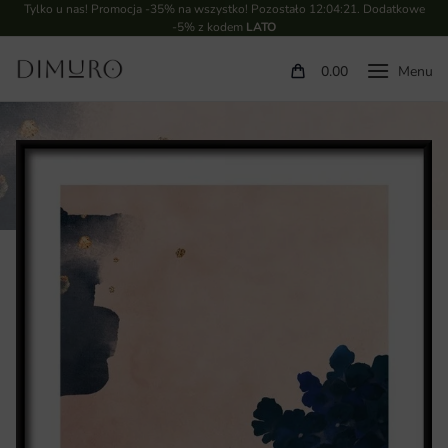
Tylko u nas! Promocja -35% na wszystko! Pozostało
12:04:20
. Dodatkowe
-5% z kodem
LATO
0.00