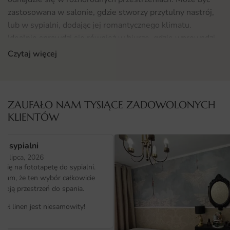
zastosowana w salonie, gdzie stworzy przytulny nastrój,
lub w sypialni, dodając jej romantycznego klimatu.
Idealnie sprawdzi się również w biurze, gdzie wprowadzi
odrobinę natury i spokoju. Dzięki eleganckiemu
Czytaj więcej
wzornictwu, plakat harmonijnie wkomponuje się w
aranżacje w stylu skandynawskim, rustykalnym oraz
minimalistycznym. Nie zapominajmy, że takie akcenty jak
ten znajdziesz również w kategorii
Fototapety
, co daje
ZAUFAŁO NAM TYSIĄCE ZADOWOLONYCH
szerokie możliwości wyboru.
KLIENTÓW
Materiał i jakość druku
o sypialni
Plakat Akwarelowe Hortensje 1 został wydrukowany na
25 lipca, 2026
ię na fototapetę do sypialni.
wysokiej jakości papierze, który zapewnia trwałość oraz
ałam, że ten wybór całkowicie
intensywność kolorów. Dzięki zastosowaniu
moją przestrzeń do spania.
nowoczesnych technologii druku, każdy szczegół
akwarelowych hortensji jest wyraźny i dokładny, co
iał linen jest niesamowity!
sprawia, że obraz zyskuje głębię oraz wyrazistość.