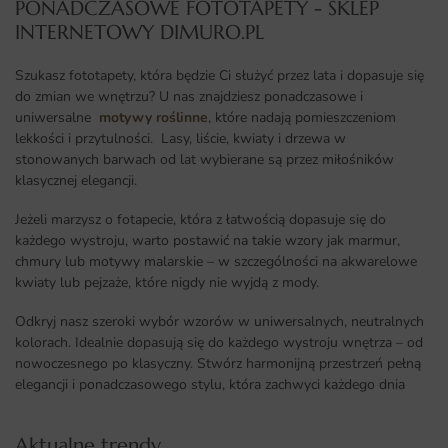
PONADCZASOWE FOTOTAPETY - SKLEP
INTERNETOWY DIMURO.PL​
Szukasz fototapety, która będzie Ci służyć przez lata i dopasuje się
do zmian we wnętrzu? U nas znajdziesz ponadczasowe i
uniwersalne
motywy roślinne
, które nadają pomieszczeniom
lekkości i przytulności. Lasy, liście, kwiaty i drzewa w
stonowanych barwach od lat wybierane są przez miłośników
klasycznej elegancji.
Jeżeli marzysz o fotapecie, która z łatwością dopasuje się do
każdego wystroju, warto postawić na takie wzory jak marmur,
chmury lub motywy malarskie – w szczególności na akwarelowe
kwiaty lub pejzaże, które nigdy nie wyjdą z mody.
Odkryj nasz szeroki wybór wzorów w uniwersalnych, neutralnych
kolorach. Idealnie dopasują się do każdego wystroju wnętrza – od
nowoczesnego po klasyczny. Stwórz harmonijną przestrzeń pełną
elegancji i ponadczasowego stylu, która zachwyci każdego dnia
Aktualne trendy​