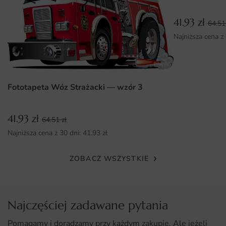
Unikalny design, który przyciąga uwagę i wprowadza do
wnętrza harmonię.
41.93
zł
64.5
Najniższa cena z
Wysokiej jakości materiały, które zapewniają trwałość i
intensywność kolorów.
Łatwy montaż, który nie wymaga specjalnych umiejętności.
Możliwość personalizacji wymiarów, co pozwala na
Fototapeta Wóz Strażacki — wzór 3
idealne dopasowanie do Twojej przestrzeni.
41.93
zł
64.51
zł
Najniższa cena z 30 dni:
41.93
zł
ZOBACZ WSZYSTKIE
Najczęściej zadawane pytania
Pomagamy i doradzamy przy każdym zakupie. Ale jeżeli