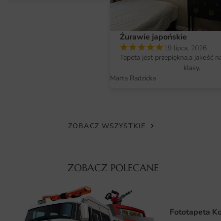
Materiał jest odporny na blaknięcie, co pozwala cieszyć się
pięknem tej ilustracji przez długie lata. Wybierając ten
plakat, inwestujesz w produkt, który nie tylko zachwyca
Żurawie japońskie
estetyką, ale również spełnia wysokie standardy jakości.
19 lipca, 2026
Tapeta jest przepiękna,a jakość n
Wymiary na miarę i łatwy montaż
klasy.
Plakat Akwarelowe Hortensje 1 dostępny jest w różnych
Marta Radzicka
wymiarach, co pozwala na idealne dopasowanie go do
Twojej przestrzeni. Możesz wybrać zarówno większe
formaty, które staną się centralnym punktem wystroju, jak
i mniejsze, które doskonale uzupełnią inne elementy
ZOBACZ WSZYSTKIE
dekoracyjne. Montaż plakatu jest niezwykle prosty i nie
wymaga specjalistycznych narzędzi. Dzięki zastosowaniu
lekkiego materiału, plakat można łatwo zamontować na
ZOBACZ POLECANE
ścianie, co pozwala na szybką metamorfozę wnętrza bez
zbędnych komplikacji.
Dlaczego warto wybrać tę fototapetę
Fototapeta K