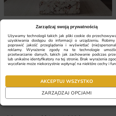
Zarządzaj swoją prywatnością
Mam ścianę o nietypowym kształcie,
Używamy technologii takich jak pliki cookie do przechowywa
czy da się na niej położyć
uzyskiwania dostępu do informacji o urządzeniu. Robimy
poprawić jakość przeglądania i wyświetlać (nie)spersona
fototapetę?
reklamy. Wyrażenie zgody na te technologie umożl
przetwarzanie danych, takich jak zachowanie podczas prze
lub unikalne identyfikatory na tej stronie. Brak wyrażenia zgod
wycofanie może niekorzystnie wpłynąć na niektóre cechy i fun
Ile będę czekać na realizację
zamówienia?
AKCEPTUJ WSZYSTKO
ZARZĄDZAJ OPCJAMI
Czy mogę zwrócić fototapetę?