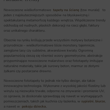
Nowoczesne wielkoformatowe
tapety na ścianę
(tzw murale) to
jeden z najskuteczniejszych sposobów na błyskawiczną i
spektakularną metamorfozę każdego wnętrza
.
Współczesne trendy
odchodzą od nudnych, płaskich dekoracji na rzecz głębi, faktury
oraz unikalnego charakteru.
Obecnie na rynku królują przede wszystkim motywy botaniczne i
przyrodnicze – wielkoformatowe liście monstery, tajemnicze,
zamglone lasy czy subtelne, akwarelowe kwiaty. Ogromną
popularnością cieszą się również wzory geometryczne, abstrakcje
przypominające nowoczesne malarstwo oraz fototapety imitujące
naturalne materiały, takie jak surowy beton, marmur ze złotymi
żyłkami czy postarzane drewno.
Nowoczesne fototapety to jednak nie tylko design, ale także
innowacyjna technologia. Wykonane z wysokiej jakości flizeliny lub
winylu są niezwykle trwałe, odporne na zmywanie i promienie UV,
co sprawia, że doskonale sprawdzają się nawet w wymagających
pomieszczeniach, takich jak kuchnia czy łazienka, w
sypialni
,
biurze
,
a nawet w
pokoju dziecka
,