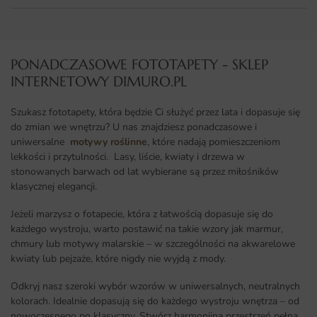
PONADCZASOWE FOTOTAPETY - SKLEP
INTERNETOWY DIMURO.PL​
Szukasz fototapety, która będzie Ci służyć przez lata i dopasuje się
do zmian we wnętrzu? U nas znajdziesz ponadczasowe i
uniwersalne
motywy roślinne
, które nadają pomieszczeniom
lekkości i przytulności. Lasy, liście, kwiaty i drzewa w
stonowanych barwach od lat wybierane są przez miłośników
klasycznej elegancji.
Jeżeli marzysz o fotapecie, która z łatwością dopasuje się do
każdego wystroju, warto postawić na takie wzory jak marmur,
chmury lub motywy malarskie – w szczególności na akwarelowe
kwiaty lub pejzaże, które nigdy nie wyjdą z mody.
Odkryj nasz szeroki wybór wzorów w uniwersalnych, neutralnych
kolorach. Idealnie dopasują się do każdego wystroju wnętrza – od
nowoczesnego po klasyczny. Stwórz harmonijną przestrzeń pełną