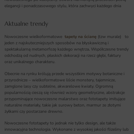
elegancji i ponadczasowego stylu, która zachwyci każdego dnia
Aktualne trendy​
Nowoczesne wielkoformatowe
tapety na ścianę
(tzw murale) to
jeden z najskuteczniejszych sposobów na błyskawiczną i
spektakularną metamorfozę każdego wnętrza
.
Współczesne trendy
odchodzą od nudnych, płaskich dekoracji na rzecz głębi, faktury
oraz unikalnego charakteru.
Obecnie na rynku królują przede wszystkim motywy botaniczne i
przyrodnicze – wielkoformatowe liście monstery, tajemnicze,
zamglone lasy czy subtelne, akwarelowe kwiaty. Ogromną
popularnością cieszą się również wzory geometryczne, abstrakcje
przypominające nowoczesne malarstwo oraz fototapety imitujące
naturalne materiały, takie jak surowy beton, marmur ze złotymi
żyłkami czy postarzane drewno.
Nowoczesne fototapety to jednak nie tylko design, ale także
innowacyjna technologia. Wykonane z wysokiej jakości flizeliny lub