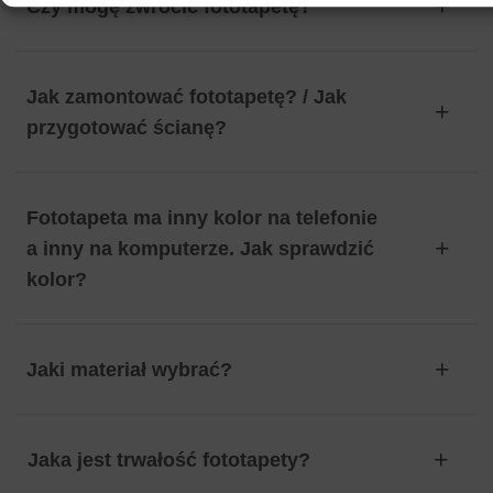
Czy mogę zwrócić fototapetę?
Jak zamontować fototapetę? / Jak
przygotować ścianę?
Fototapeta ma inny kolor na telefonie
a inny na komputerze. Jak sprawdzić
kolor?
Jaki materiał wybrać?
Jaka jest trwałość fototapety?