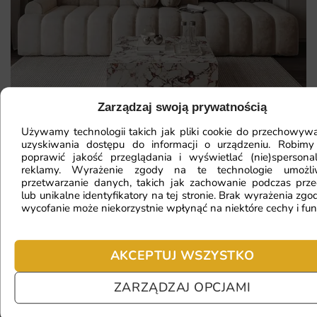
Zarządzaj swoją prywatnością
Używamy technologii takich jak pliki cookie do przechowywa
uzyskiwania dostępu do informacji o urządzeniu. Robimy
Mam ścianę o nietypowym kształcie,
poprawić jakość przeglądania i wyświetlać (nie)spersona
czy da się na niej położyć
reklamy. Wyrażenie zgody na te technologie umożl
przetwarzanie danych, takich jak zachowanie podczas prze
fototapetę?
lub unikalne identyfikatory na tej stronie. Brak wyrażenia zgod
wycofanie może niekorzystnie wpłynąć na niektóre cechy i fun
Ile będę czekać na realizację
AKCEPTUJ WSZYSTKO
zamówienia?
ZARZĄDZAJ OPCJAMI