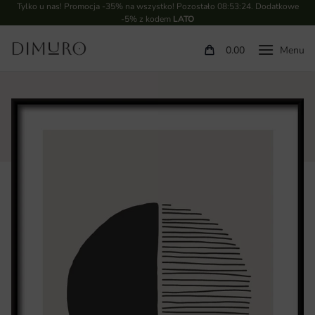
Tylko u nas! Promocja -35% na wszystko! Pozostało
08:53:23
. Dodatkowe
-5% z kodem
LATO
0.00