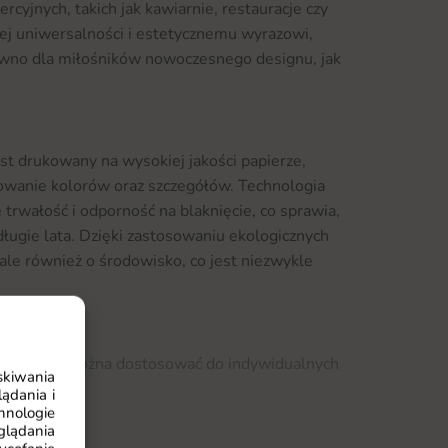
cyjnych, takich jak kawiarnie, restauracje czy
jej uniwersalności i estetycznemu wyrazowi,
ówno dla miłośników nowoczesnego designu, jak
st drukowany na wysokiej jakości papierze,
wanie kolorów oraz szczegółów. Technologia
trwałość i odporność na blaknięcie, co sprawia,
 długie lata. Dzięki zastosowaniu ekologicznych
 ale również o środowisko, co jest niezwykle
warele 1 można dostosować do indywidualnych
skiwania
dealne wkomponowanie go w przestrzeń.
ądania i
hnologie
zemu każdy znajdzie coś dla siebie. Montaż
glądania
e wymaga specjalistycznych umiejętności, co