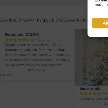
lub unik
może nie
ZAUFAŁO NAM TYSIĄCE ZADOWOLONYCH KL
A
Fototapeta ZAMEK
6 sierpnia, 2026
Do pokoju naszej córeczki wybraliśmy
fototapetę z zamkiem. Pomocna obsługa
doradziła nam mocny i łatwy w utrzymaniu
w czystości materiał (vinyl brush). Ściana w
pokoju naszej królewny wygląda teraz
przepięknie !
IzaBella
Super efekt !
2 si
Jestem bardzo zad
fo