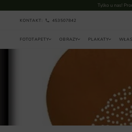
Tylko u nas! Pr
KONTAKT:
453507842
FOTOTAPETY
OBRAZY
PLAKATY
WŁAS