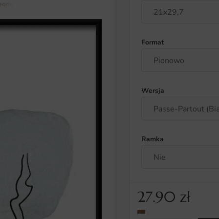
eometryczne wzory
Plakat Abstrakcyjne Akwarele 1
Format
Wersja
Ramka
27.90
zł