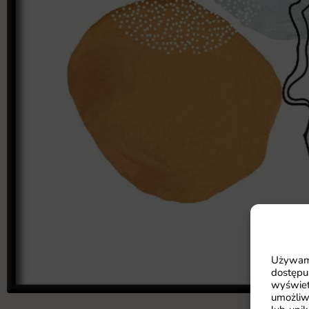
Używamy
dostępu
wyświet
umożliw