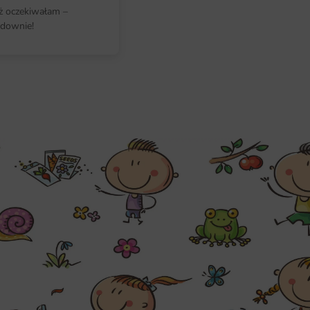
iż oczekiwałam –
downie!