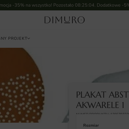
omocja -35% na wszystko! Pozostało
08:25:03
. Dodatkowe -5
NY PROJEKT
PLAKAT ABS
AKWARELE 1
NUMER PRODUKTU: 129579722
Rozmiar