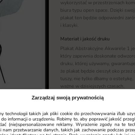
wykorzystać w przestrzeniach komer
biura typu open space. Dzięki swo
plakat ten będzie odpowiedni zar
i klasyki.
Materiał i jakość druku
Plakat Abstrakcyjne Akwarele 1 je
który zapewnia doskonałe odwzoro
druku, której używamy, gwarantuje 
że plakat będzie cieszył oko przez
tuszy, nie tylko dbamy o estetykę,
ważne w dzisiejszych czasach.
Zarządzaj swoją prywatnością
Wymiary na miarę i łatwy montaż
Wymiary plakatu Abstrakcyjne Ak
 technologii takich jak pliki cookie do przechowywania i/lub uzy
potrzeb klienta, co pozwala na i
 do informacji o urządzeniu. Robimy to, aby poprawić jakość przegl
Czytaj więcej
lać (nie)spersonalizowane reklamy. Wyrażenie zgody na te tec
Oferujemy różne rozmiary, dzięki c
i nam przetwarzanie danych, takich jak zachowanie podczas prze
plakatu jest niezwykle prosty i ni