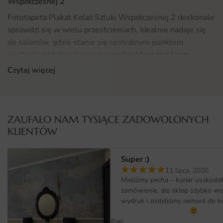
Współczesnej 2
Fototapeta Plakat Kolaż Sztuki Współczesnej 2 doskonale
sprawdzi się w wielu przestrzeniach. Idealnie nadaje się
do salonów, gdzie stanie się centralnym punktem
wystroju, przyciągając uwagę gości. Może być także
świetnym wyborem do biur, dodając kreatywnego
Czytaj więcej
charakteru przestrzeni pracy. Warto rozważyć jej
zastosowanie w korytarzach czy pokojach młodzieżowych,
gdzie młode osoby mogą cieszyć się nowoczesnymi
formami sztuki. Dodatkowo, jeśli szukasz inspiracji do
ZAUFAŁO NAM TYSIĄCE ZADOWOLONYCH
aranżacji, zapraszamy do zapoznania się z naszą ofertą
KLIENTÓW
Fototapet
, gdzie znajdziesz wiele innych interesujących
wzorów.
Super :)
11 lipca, 2026
Materiał i jakość druku
Mieliśmy pecha – kurier uszkodzi
zamówienie, ale sklep szybko w
Plakat Kolaż Sztuki Współczesnej 2 został wydrukowany
wydruk i zrobiliśmy remont do k
na wysokiej jakości papierze, co gwarantuje długotrwałą
trwałość oraz intensywność kolorów. Wykorzystana
Pati