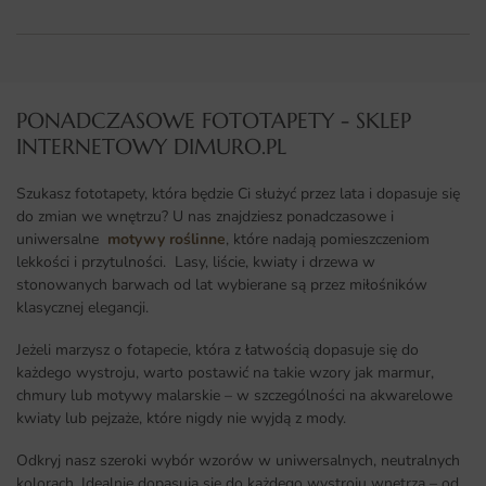
PONADCZASOWE FOTOTAPETY - SKLEP
INTERNETOWY DIMURO.PL​
Szukasz fototapety, która będzie Ci służyć przez lata i dopasuje się
do zmian we wnętrzu? U nas znajdziesz ponadczasowe i
uniwersalne
motywy roślinne
, które nadają pomieszczeniom
lekkości i przytulności. Lasy, liście, kwiaty i drzewa w
stonowanych barwach od lat wybierane są przez miłośników
klasycznej elegancji.
Jeżeli marzysz o fotapecie, która z łatwością dopasuje się do
każdego wystroju, warto postawić na takie wzory jak marmur,
chmury lub motywy malarskie – w szczególności na akwarelowe
kwiaty lub pejzaże, które nigdy nie wyjdą z mody.
Odkryj nasz szeroki wybór wzorów w uniwersalnych, neutralnych
kolorach. Idealnie dopasują się do każdego wystroju wnętrza – od