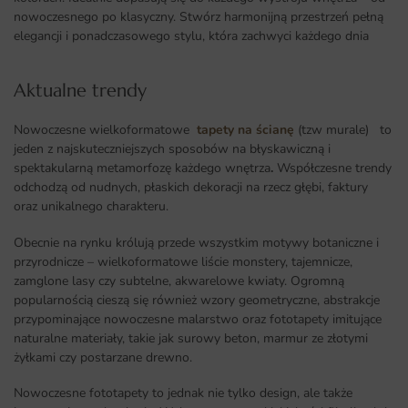
nowoczesnego po klasyczny. Stwórz harmonijną przestrzeń pełną
elegancji i ponadczasowego stylu, która zachwyci każdego dnia
Aktualne trendy​
Nowoczesne wielkoformatowe
tapety na ścianę
(tzw murale) to
jeden z najskuteczniejszych sposobów na błyskawiczną i
spektakularną metamorfozę każdego wnętrza
.
Współczesne trendy
odchodzą od nudnych, płaskich dekoracji na rzecz głębi, faktury
oraz unikalnego charakteru.
Obecnie na rynku królują przede wszystkim motywy botaniczne i
przyrodnicze – wielkoformatowe liście monstery, tajemnicze,
zamglone lasy czy subtelne, akwarelowe kwiaty. Ogromną
popularnością cieszą się również wzory geometryczne, abstrakcje
przypominające nowoczesne malarstwo oraz fototapety imitujące
naturalne materiały, takie jak surowy beton, marmur ze złotymi
żyłkami czy postarzane drewno.
Nowoczesne fototapety to jednak nie tylko design, ale także