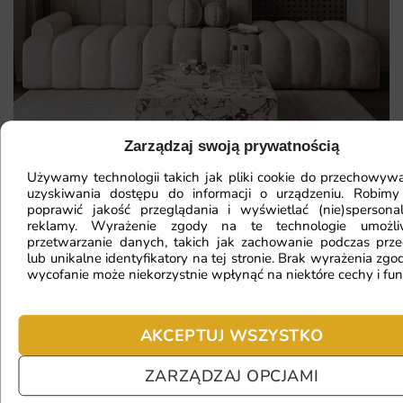
Zarządzaj swoją prywatnością
Używamy technologii takich jak pliki cookie do przechowywa
uzyskiwania dostępu do informacji o urządzeniu. Robimy
Mam ścianę o nietypowym kształcie,
poprawić jakość przeglądania i wyświetlać (nie)spersona
reklamy. Wyrażenie zgody na te technologie umożl
czy da się na niej położyć
przetwarzanie danych, takich jak zachowanie podczas prze
fototapetę?
lub unikalne identyfikatory na tej stronie. Brak wyrażenia zgod
wycofanie może niekorzystnie wpłynąć na niektóre cechy i fun
Ile będę czekać na realizację
AKCEPTUJ WSZYSTKO
zamówienia?
ZARZĄDZAJ OPCJAMI