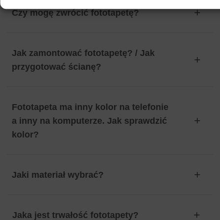
Czy mogę zwrócić fototapetę?
Jak zamontować fototapetę? / Jak
przygotować ścianę?
Fototapeta ma inny kolor na telefonie
a inny na komputerze. Jak sprawdzić
kolor?
Jaki materiał wybrać?
Jaka jest trwałość fototapety?