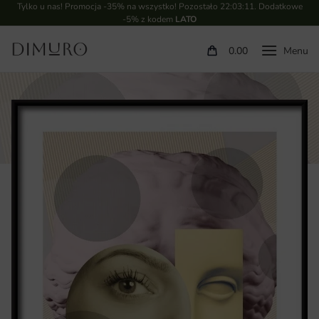
Tylko u nas! Promocja -35% na wszystko! Pozostało
22:03:11
. Dodatkowe
-5% z kodem
LATO
0.00