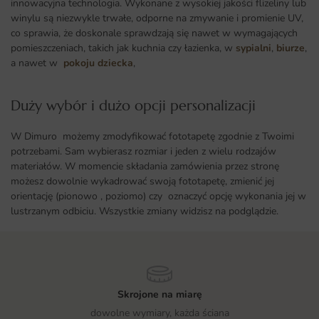
innowacyjna technologia. Wykonane z wysokiej jakości flizeliny lub
winylu są niezwykle trwałe, odporne na zmywanie i promienie UV,
co sprawia, że doskonale sprawdzają się nawet w wymagających
pomieszczeniach, takich jak kuchnia czy łazienka, w
sypialni
,
biurze
,
a nawet w
pokoju dziecka
,
Duży wybór i dużo opcji personalizacji ​
W Dimuro możemy zmodyfikować fototapetę zgodnie z Twoimi
potrzebami. Sam wybierasz rozmiar i jeden z wielu rodzajów
materiałów. W momencie składania zamówienia przez stronę
możesz dowolnie wykadrować swoją fototapetę, zmienić jej
orientację (pionowo , poziomo) czy oznaczyć opcję wykonania jej w
lustrzanym odbiciu. Wszystkie zmiany widzisz na podglądzie.
Skrojone na miarę
dowolne wymiary, każda ściana