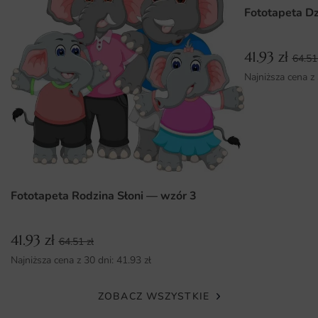
Fototapeta Dz
proces aplikacji, co sprawia, że każdy może spróbować
swoich sił w dekoracji wnętrz.
41.93
zł
64.5
Dlaczego warto wybrać tę fototapetę
Najniższa cena z
Unikalny design, który przyciąga uwagę i wyróżnia
wnętrze.
Wysokiej jakości materiały, które zapewniają
długotrwałość i intensywność kolorów.
Możliwość dopasowania wymiarów do indywidualnych
potrzeb.
Fototapeta Rodzina Słoni — wzór 3
Łatwy montaż, który każdy może wykonać samodzielnie.
41.93
zł
64.51
zł
Najniższa cena z 30 dni:
41.93
zł
ZOBACZ WSZYSTKIE