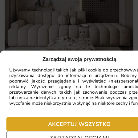
Zarządzaj swoją prywatnością
Używamy technologii takich jak pliki cookie do przechowywa
uzyskiwania dostępu do informacji o urządzeniu. Robimy
poprawić jakość przeglądania i wyświetlać (nie)spersona
Mam ścianę o nietypowym kształcie,
reklamy. Wyrażenie zgody na te technologie umożl
przetwarzanie danych, takich jak zachowanie podczas prze
czy da się na niej położyć
lub unikalne identyfikatory na tej stronie. Brak wyrażenia zgod
fototapetę?
wycofanie może niekorzystnie wpłynąć na niektóre cechy i fun
AKCEPTUJ WSZYSTKO
Ile będę czekać na realizację
zamówienia?
ZARZĄDZAJ OPCJAMI