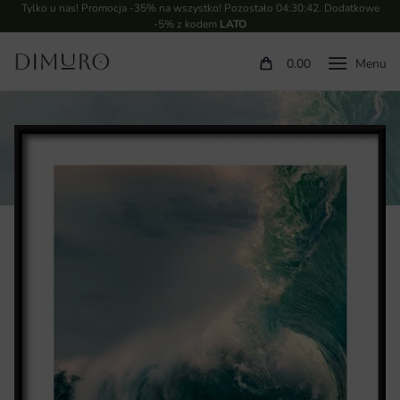
Tylko u nas! Promocja -35% na wszystko! Pozostało
04:30:41
. Dodatkowe
-5% z kodem
LATO
0.00