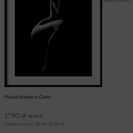
Najniższa cena z
Wysoka jakość druku i materiałów, co zapewnia trwałość i
estetykę.
Możliwość dopasowania wymiarów do indywidualnych
potrzeb.
Łatwy montaż, który można wykonać samodzielnie bez
potrzeby zatrudniania specjalisty.
Plakat Kobiece Ciało
27.90
zł
42.92
zł
Najniższa cena z 30 dni:
27.90
zł