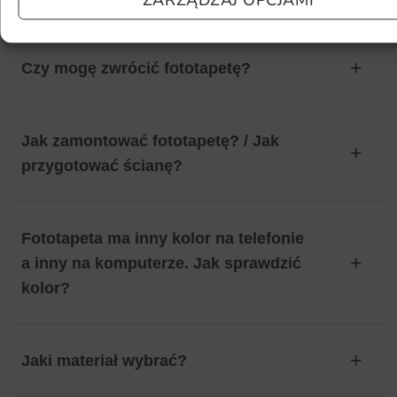
Czy mogę zwrócić fototapetę?
Jak zamontować fototapetę? / Jak
przygotować ścianę?
Fototapeta ma inny kolor na telefonie
a inny na komputerze. Jak sprawdzić
kolor?
Jaki materiał wybrać?