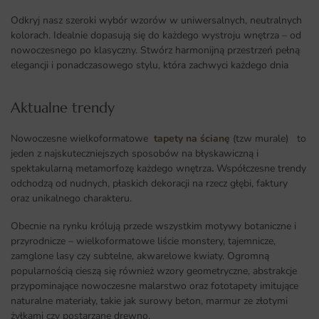
Odkryj nasz szeroki wybór wzorów w uniwersalnych, neutralnych
kolorach. Idealnie dopasują się do każdego wystroju wnętrza – od
nowoczesnego po klasyczny. Stwórz harmonijną przestrzeń pełną
elegancji i ponadczasowego stylu, która zachwyci każdego dnia
Aktualne trendy​
Nowoczesne wielkoformatowe
tapety na ścianę
(tzw murale) to
jeden z najskuteczniejszych sposobów na błyskawiczną i
spektakularną metamorfozę każdego wnętrza
.
Współczesne trendy
odchodzą od nudnych, płaskich dekoracji na rzecz głębi, faktury
oraz unikalnego charakteru.
Obecnie na rynku królują przede wszystkim motywy botaniczne i
przyrodnicze – wielkoformatowe liście monstery, tajemnicze,
zamglone lasy czy subtelne, akwarelowe kwiaty. Ogromną
popularnością cieszą się również wzory geometryczne, abstrakcje
przypominające nowoczesne malarstwo oraz fototapety imitujące
naturalne materiały, takie jak surowy beton, marmur ze złotymi
żyłkami czy postarzane drewno.