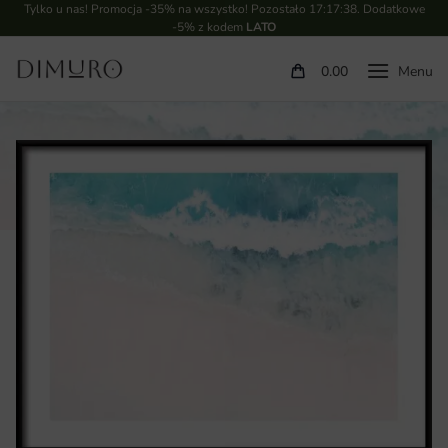
Tylko u nas! Promocja -35% na wszystko! Pozostało
17:17:37
. Dodatkowe
-5% z kodem
LATO
0.00