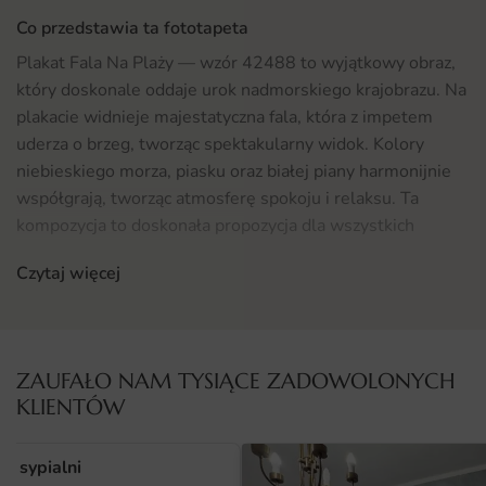
Co przedstawia ta fototapeta
Plakat Fala Na Plaży — wzór 42488 to wyjątkowy obraz,
który doskonale oddaje urok nadmorskiego krajobrazu. Na
plakacie widnieje majestatyczna fala, która z impetem
uderza o brzeg, tworząc spektakularny widok. Kolory
niebieskiego morza, piasku oraz białej piany harmonijnie
współgrają, tworząc atmosferę spokoju i relaksu. Ta
kompozycja to doskonała propozycja dla wszystkich
miłośników natury oraz osób, które pragną wprowadzić do
Czytaj więcej
swojego wnętrza odrobinę wakacyjnego klimatu.
Gdzie sprawdzi się fototapeta Plakat Fala Na Plaży
42488
ZAUFAŁO NAM TYSIĄCE ZADOWOLONYCH
Plakat Fala Na Plaży świetnie sprawdzi się w wielu
KLIENTÓW
przestrzeniach. Idealnie nadaje się do salonu, gdzie
stworzy przytulny kącik wypoczynkowy, ale również do
o sypialni
sypialni, wprowadzając odprężającą atmosferę. Można go