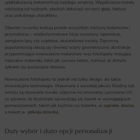
spektakularną metamorfozę każdego wnętrza
.
Współczesne trendy
odchodzą od nudnych, płaskich dekoracji na rzecz głębi, faktury
oraz unikalnego charakteru.
Obecnie na rynku królują przede wszystkim motywy botaniczne i
przyrodnicze – wielkoformatowe liście monstery, tajemnicze,
zamglone lasy czy subtelne, akwarelowe kwiaty. Ogromną
popularnością cieszą się również wzory geometryczne, abstrakcje
przypominające nowoczesne malarstwo oraz fototapety imitujące
naturalne materiały, takie jak surowy beton, marmur ze złotymi
żyłkami czy postarzane drewno.
Nowoczesne fototapety to jednak nie tylko design, ale także
innowacyjna technologia. Wykonane z wysokiej jakości flizeliny lub
winylu są niezwykle trwałe, odporne na zmywanie i promienie UV,
co sprawia, że doskonale sprawdzają się nawet w wymagających
pomieszczeniach, takich jak kuchnia czy łazienka, w
sypialni
,
biurze
,
a nawet w
pokoju dziecka
,
Duży wybór i dużo opcji personalizacji ​