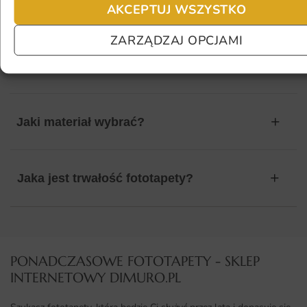
AKCEPTUJ WSZYSTKO
Fototapeta ma inny kolor na telefonie
ZARZĄDZAJ OPCJAMI
a inny na komputerze. Jak sprawdzić
kolor?
Jaki materiał wybrać?
Jaka jest trwałość fototapety?
PONADCZASOWE FOTOTAPETY - SKLEP
INTERNETOWY DIMURO.PL​