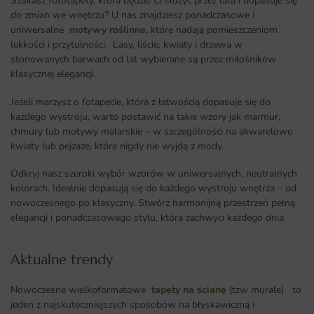
Szukasz fototapety, która będzie Ci służyć przez lata i dopasuje się
do zmian we wnętrzu? U nas znajdziesz ponadczasowe i
uniwersalne
motywy roślinne
, które nadają pomieszczeniom
lekkości i przytulności. Lasy, liście, kwiaty i drzewa w
stonowanych barwach od lat wybierane są przez miłośników
klasycznej elegancji.
Jeżeli marzysz o fotapecie, która z łatwością dopasuje się do
każdego wystroju, warto postawić na takie wzory jak marmur,
chmury lub motywy malarskie – w szczególności na akwarelowe
kwiaty lub pejzaże, które nigdy nie wyjdą z mody.
Odkryj nasz szeroki wybór wzorów w uniwersalnych, neutralnych
kolorach. Idealnie dopasują się do każdego wystroju wnętrza – od
nowoczesnego po klasyczny. Stwórz harmonijną przestrzeń pełną
elegancji i ponadczasowego stylu, która zachwyci każdego dnia
Aktualne trendy​
Nowoczesne wielkoformatowe
tapety na ścianę
(tzw murale) to
jeden z najskuteczniejszych sposobów na błyskawiczną i