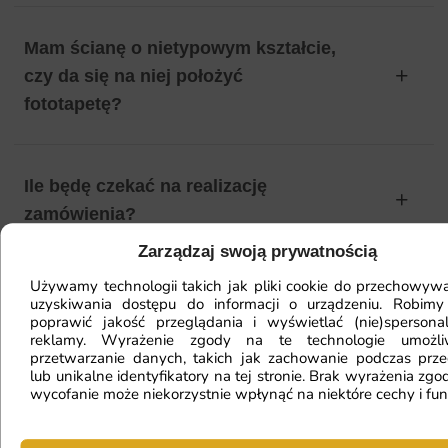
Mam ścianę o nietypowym kształcie,
czy da się na niej położyć
fototapetę?
Ile będę czekać na realizację
zamówienia?
Zarządzaj swoją prywatnością
Używamy technologii takich jak pliki cookie do przechowywa
Czy mogę zwrócić fototapetę?
uzyskiwania dostępu do informacji o urządzeniu. Robimy
poprawić jakość przeglądania i wyświetlać (nie)spersona
reklamy. Wyrażenie zgody na te technologie umożl
przetwarzanie danych, takich jak zachowanie podczas prze
lub unikalne identyfikatory na tej stronie. Brak wyrażenia zgod
Jak zamontować fototapetę? / Jak
wycofanie może niekorzystnie wpłynąć na niektóre cechy i fun
przygotować ścianę?