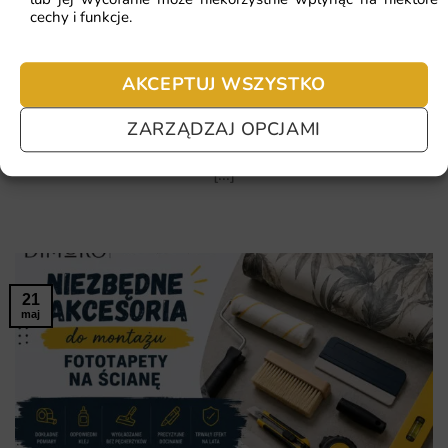
cechy i funkcje.
Najmodniejsze fototapety 2026: trendy,
kolory i motywy do wnętrz
AKCEPTUJ WSZYSTKO
Rok 2026 przynosi nowe spojrzenie na
aranżację wnętrz. W modzie pozostają
ZARZĄDZAJ OPCJAMI
naturalność, harmonia i indywidualny
[...]
21
maj