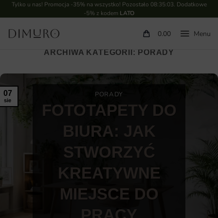
Tylko u nas! Promocja -35% na wszystko! Pozostało
08:35:01
. Dodatkowe
-5% z kodem
LATO
0.00
ARCHIWA KATEGORII:
PORADY
07
PORADY
sie
FOTOTAPETY DO
BIURA: JAK
STWORZYĆ
KREATYWNE
MIEJSCE DO
PRACY