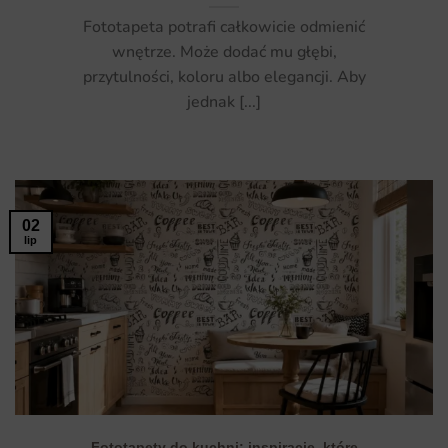
Fototapeta potrafi całkowicie odmienić
wnętrze. Może dodać mu głębi,
przytulności, koloru albo elegancji. Aby
jednak [...]
02
lip
Fototapety do kuchni: inspiracje, które