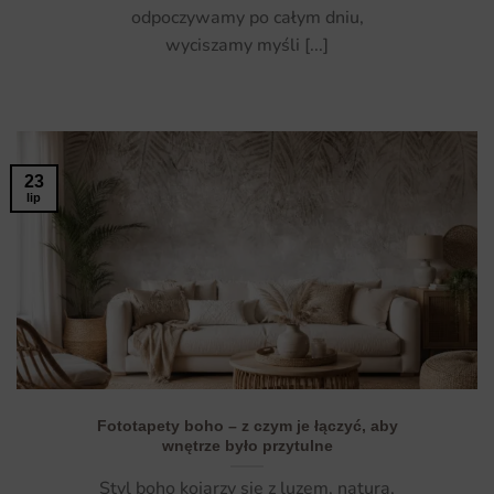
odpoczywamy po całym dniu,
wyciszamy myśli [...]
23
lip
Fototapety boho – z czym je łączyć, aby
wnętrze było przytulne
Styl boho kojarzy się z luzem, naturą,