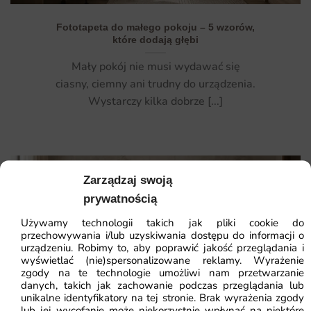
Fototapeta do małego pokoju – 5 wzorów,
które dodają głębi
Mały pokój nie musi wydawać się
ciasny, ciemny ani trudny do urządzenia.
Wystarczy kilka dobrze [...]
Zarządzaj swoją
27
prywatnością
maj
Używamy technologii takich jak pliki cookie do
przechowywania i/lub uzyskiwania dostępu do informacji o
urządzeniu. Robimy to, aby poprawić jakość przeglądania i
wyświetlać (nie)spersonalizowane reklamy. Wyrażenie
zgody na te technologie umożliwi nam przetwarzanie
danych, takich jak zachowanie podczas przeglądania lub
unikalne identyfikatory na tej stronie. Brak wyrażenia zgody
lub jej wycofanie może niekorzystnie wpłynąć na niektóre