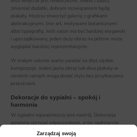
Jeśli wnętrze jest nowoczesne, lekkie i lubisz
zmieniać dodatki, dobrym rozwiązaniem będą
plakaty. Możesz stworzyć galerię z grafikami
abstrakcyjnymi, line art, motywami botanicznymi
albo typografią. Jeśli salon ma być bardziej elegancki
i uporządkowany, jeden duży obraz na płótnie może
wyglądać bardziej reprezentacyjnie.
W małym salonie warto uważać na zbyt ciężkie
kompozycje. Jeden jasny obraz lub dwa plakaty w
cienkich ramach mogą dodać stylu bez przytłaczania
przestrzeni.
Dekoracje do sypialni – spokój i
harmonia
W sypialni najważniejszy jest nastrój. Dekoracja
powinna sprzyjać odpoczynkowi, a nie nadmiernie
pobudzać. Plakaty w ramach dobrze sprawdzają się
Zarządzaj swoją