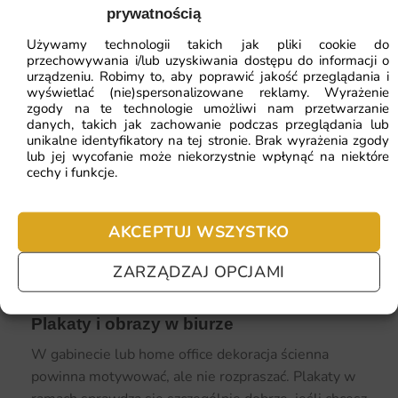
nad łóżkiem, przy toaletce albo na bocznej ścianie.
prywatnością
Można wybrać delikatne grafiki, naturę,
Używamy technologii takich jak pliki cookie do
minimalistyczne linie, cytaty lub spokojne
przechowywania i/lub uzyskiwania dostępu do informacji o
abstrakcje.
urządzeniu. Robimy to, aby poprawić jakość przeglądania i
wyświetlać (nie)spersonalizowane reklamy. Wyrażenie
zgody na te technologie umożliwi nam przetwarzanie
Obraz na płótnie będzie dobrym wyborem, jeśli
danych, takich jak zachowanie podczas przeglądania lub
chcesz stworzyć jedną wyrazistą, ale harmonijną
unikalne identyfikatory na tej stronie. Brak wyrażenia zgody
dekorację. Pejzaż, kwiaty, miękka abstrakcja albo
lub jej wycofanie może niekorzystnie wpłynąć na niektóre
cechy i funkcje.
spokojna kompozycja kolorystyczna mogą pięknie
podkreślić strefę snu.
AKCEPTUJ WSZYSTKO
W sypialni warto unikać nadmiaru małych ramek i
bardzo intensywnych kontrastów. Im spokojniejsza
ZARZĄDZAJ OPCJAMI
ściana, tym łatwiej stworzyć atmosferę relaksu.
Plakaty i obrazy w biurze
W gabinecie lub home office dekoracja ścienna
powinna motywować, ale nie rozpraszać. Plakaty w