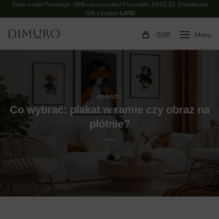
Tylko u nas! Promocja -35% na wszystko! Pozostało
15:02:32
. Dodatkowe
-5% z kodem
LATO
0.00
PORADY
Co wybrać: plakat w ramie czy obraz na
płótnie?