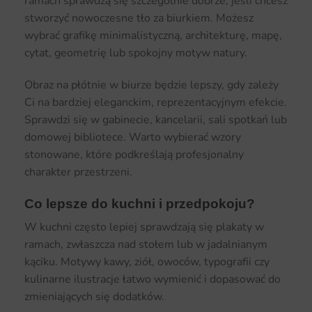
ramach sprawdzą się szczególnie dobrze, jeśli chcesz
stworzyć nowoczesne tło za biurkiem. Możesz
wybrać grafikę minimalistyczną, architekturę, mapę,
cytat, geometrię lub spokojny motyw natury.
Obraz na płótnie w biurze będzie lepszy, gdy zależy
Ci na bardziej eleganckim, reprezentacyjnym efekcie.
Sprawdzi się w gabinecie, kancelarii, sali spotkań lub
domowej bibliotece. Warto wybierać wzory
stonowane, które podkreślają profesjonalny
charakter przestrzeni.
Co lepsze do kuchni i przedpokoju?
W kuchni często lepiej sprawdzają się plakaty w
ramach, zwłaszcza nad stołem lub w jadalnianym
kąciku. Motywy kawy, ziół, owoców, typografii czy
kulinarne ilustracje łatwo wymienić i dopasować do
zmieniających się dodatków.