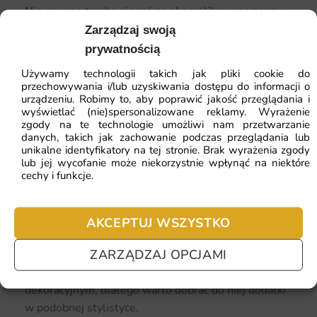
Nie zawsze trzeba sięgać po skomplikowane sceny.
Czasami najlepszym wyborem jest prosty, ale
Zarządzaj swoją
wyrazisty motyw.
prywatnością
Używamy technologii takich jak pliki cookie do
Fototapeta „
Piłka nożna
” to klasyczne rozwiązanie,
przechowywania i/lub uzyskiwania dostępu do informacji o
które pasuje do każdego wnętrza. Dzięki
urządzeniu. Robimy to, aby poprawić jakość przeglądania i
wyświetlać (nie)spersonalizowane reklamy. Wyrażenie
uniwersalnej formie łatwo dopasować ją do różnych
zgody na te technologie umożliwi nam przetwarzanie
kolorów ścian i mebli.
danych, takich jak zachowanie podczas przeglądania lub
unikalne identyfikatory na tej stronie. Brak wyrażenia zgody
lub jej wycofanie może niekorzystnie wpłynąć na niektóre
To idealna opcja dla osób, które chcą stworzyć
cechy i funkcje.
sportowy klimat, ale jednocześnie zachować
prostotę i porządek w aranżacji.
AKCEPTUJ WSZYSTKO
Jak stworzyć spójny pokój małego piłkarza?
ZARZĄDZAJ OPCJAMI
Kluczem do udanej aranżacji jest równowaga.
Fototapeta powinna być głównym elementem
dekoracyjnym, dlatego warto dobrać do niej dodatki
w podobnej stylistyce.