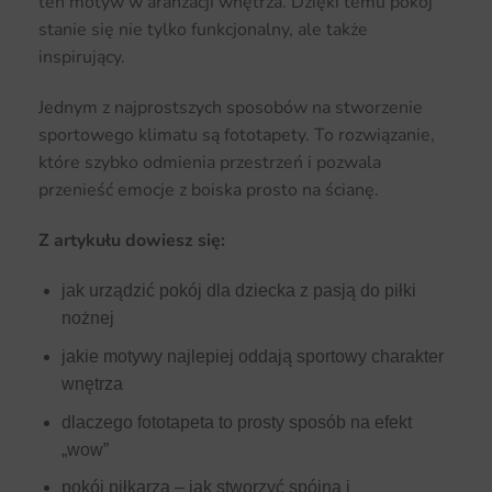
ten motyw w aranżacji wnętrza. Dzięki temu pokój
stanie się nie tylko funkcjonalny, ale także
inspirujący.
Jednym z najprostszych sposobów na stworzenie
sportowego klimatu są fototapety. To rozwiązanie,
które szybko odmienia przestrzeń i pozwala
przenieść emocje z boiska prosto na ścianę.
Z artykułu dowiesz się:
jak urządzić pokój dla dziecka z pasją do piłki
nożnej
jakie motywy najlepiej oddają sportowy charakter
wnętrza
dlaczego fototapeta to prosty sposób na efekt
„wow”
pokój piłkarza – jak stworzyć spójną i