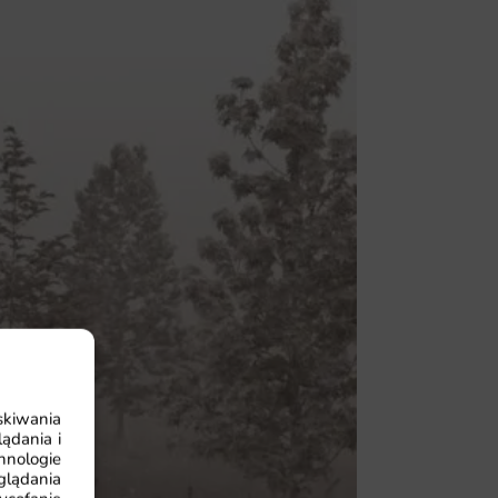
skiwania
ądania i
hnologie
glądania