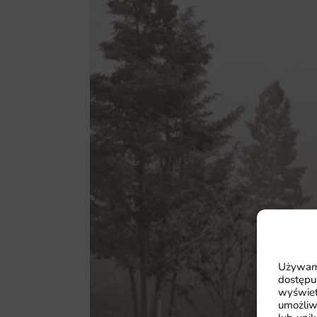
Używamy
dostępu
wyświet
umożliw