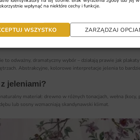
alne identyfikatory na tej stronie. Brak wyrażenia zgody lub jej 
korzystnie wpłynąć na niektóre cechy i funkcje.
KCEPTUJ WSZYSTKO
ZARZĄDZAJ OPCJA
Fototapeta Dwa Jelenie —
Zobacz produkt →
ie to odważny, dramatyczny wybór – działają prawie jak plakat
zach. Abstrakcyjne, kolorowe interpretacje jelenia to bardzi
z jeleniami?
naturalny materiał: drewno w różnych tonacjach, wełna (kocy, 
 dębu lub sosny wzmacniają skandynawski klimat.