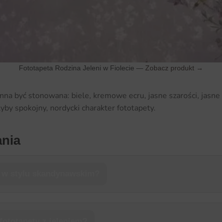
Fototapeta Rodzina Jeleni w Fiolecie —
Zobacz produkt →
nna być stonowana: biele, kremowe ecru, jasne szarości, jasne
łyby spokojny, nordycki charakter fototapety.
ania
e w stylu skandynawskim?
 fototapety z jeleniem?