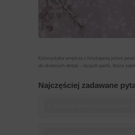
Kolorystyka wnętrza z fototapetą jeleni powi
do drobnych detali – dużych partii, które zabi
Najczęściej zadawane pyt
Dlaczego jelenie są tak popularn
Jakie wnętrza najlepiej pasują do