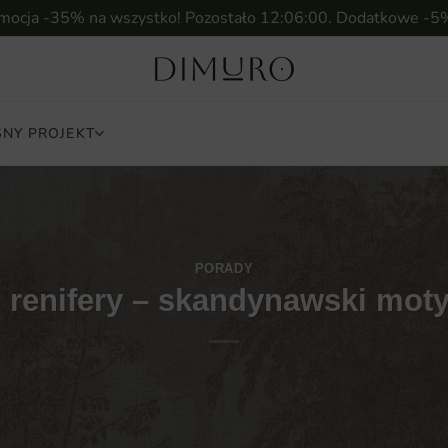
omocja -35% na wszystko! Pozostało
12:05:58
. Dodatkowe -5
NY PROJEKT
PORADY
 i renifery – skandynawski m