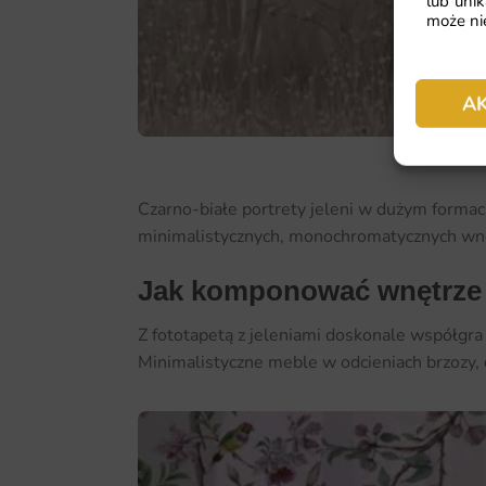
lub unik
może nie
A
Czarno-białe portrety jeleni w dużym formac
minimalistycznych, monochromatycznych wnętr
Jak komponować wnętrze 
Z fototapetą z jeleniami doskonale współgra 
Minimalistyczne meble w odcieniach brzozy,