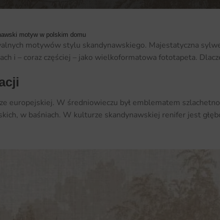
dynawski motyw w polskim domu
nawalnych motywów stylu skandynawskiego. Majestatyczna sylw
ach i – coraz częściej – jako wielkoformatowa fototapeta. Dlac
acji
ze europejskiej. W średniowieczu był emblematem szlachetności
kich, w baśniach. W kulturze skandynawskiej renifer jest głę