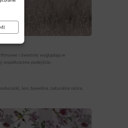
wycofanie
MI
y filmowe i świetnie wyglądają w
ej współczesne podejście.
poduszek), len, bawełna, naturalna skóra.