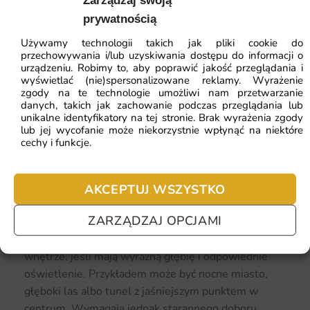
Zarządzaj swoją
mebli. W małym wnętrzu najlepiej sprawdzają się
prywatnością
wzory jasne, uporządkowane i niezbyt kontrastowe.
Używamy technologii takich jak pliki cookie do
Bardzo ciemne lub agresywne iluzje mogą męczyć
przechowywania i/lub uzyskiwania dostępu do informacji o
wzrok i zaburzać proporcje pokoju.
urządzeniu. Robimy to, aby poprawić jakość przeglądania i
wyświetlać (nie)spersonalizowane reklamy. Wyrażenie
zgody na te technologie umożliwi nam przetwarzanie
Kolory, które dodają lekkości
danych, takich jak zachowanie podczas przeglądania lub
unikalne identyfikatory na tej stronie. Brak wyrażenia zgody
Kolor fototapety ma ogromny wpływ na odbiór
lub jej wycofanie może niekorzystnie wpłynąć na niektóre
salonu. Jasne beże, biele, szarości, błękity, pastele i
cechy i funkcje.
delikatne zielenie optycznie rozświetlają przestrzeń.
Dobrze wyglądają z jasną sofą, drewnianym
AKCEPTUJ WSZYSTKO
stolikiem, lnianymi zasłonami i naturalnymi
dodatkami.
ZARZĄDZAJ OPCJAMI
Ciemniejsze fototapety również mogą powiększać
wnętrze, jeśli mają wyraźną głębię i odpowiednie
oświetlenie. Przykładem może być nocne miasto,
głęboki las albo tunel z jaśniejszym punktem w
centrum. Wymagają jednak starannego doboru