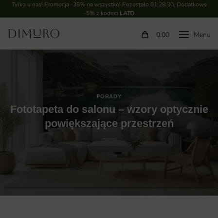
Tylko u nas! Promocja -35% na wszystko! Pozostało
01:28:29
. Dodatkowe
-5% z kodem
LATO
0.00
PORADY
Fototapeta do salonu – wzory optycznie
powiększające przestrzeń