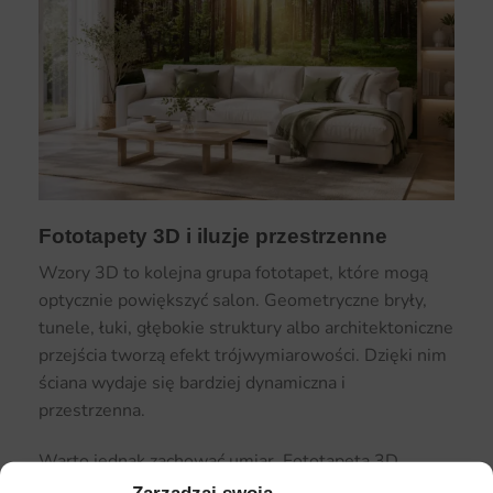
Fototapety 3D i iluzje przestrzenne
Wzory 3D to kolejna grupa fototapet, które mogą
optycznie powiększyć salon. Geometryczne bryły,
tunele, łuki, głębokie struktury albo architektoniczne
przejścia tworzą efekt trójwymiarowości. Dzięki nim
ściana wydaje się bardziej dynamiczna i
przestrzenna.
Warto jednak zachować umiar. Fototapeta 3D
powinna być dopasowana do wielkości salonu i stylu