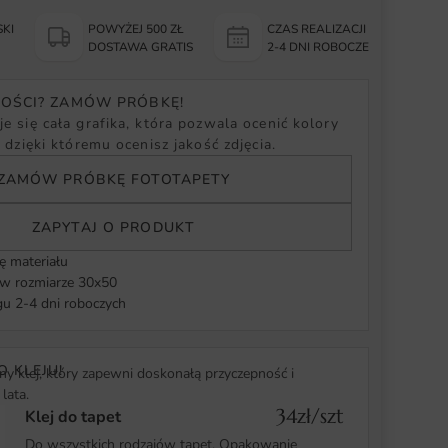
KI
POWYŻEJ 500 ZŁ
CZAS REALIZACJI
Y
DOSTAWA GRATIS
2-4 DNI ROBOCZE
NOŚCI? ZAMÓW PRÓBKĘ!
e się cała grafika, która pozwala ocenić kolory
, dzięki któremu ocenisz jakość zdjęcia.
ZAMÓW PRÓBKĘ FOTOTAPETY
ZAPYTAJ O PRODUKT
ę materiału
 rozmiarze 30x50
u 2-4 dni roboczych
O KLEJU!
y klej, który zapewni doskonałą przyczepność i
lata.
34zł/szt
Klej do tapet
Do wszystkich rodzajów tapet. Opakowanie