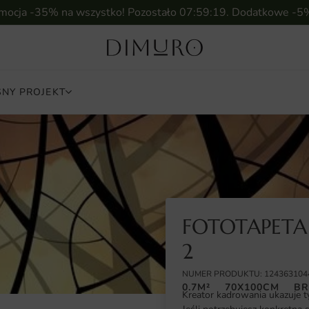
omocja -35% na wszystko! Pozostało
07:59:18
. Dodatkowe -5
NY PROJEKT
FOTOTAPET
2
NUMER PRODUKTU: 124363104
0.7M²
70X100CM
BR
Kreator kadrowania ukazuje t