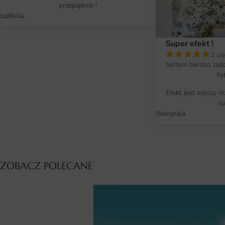
przepięknie !
IzaBella
Super efekt !
2 si
Jestem bardzo zad
fo
Efekt jest lepszy n
cu
Weronika
ZOBACZ POLECANE