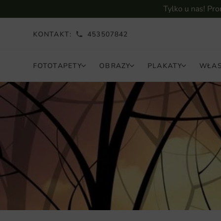
Tylko u nas! Pr
KONTAKT:
453507842
FOTOTAPETY
OBRAZY
PLAKATY
WŁAS