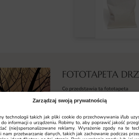
FOTOTAPETA DR
Co przedstawia ta fototapeta
Wzór Drzewa to monumentalne drze
Zarządzaj swoją prywatnością
od pierwszego spojrzenia. Kompozy
przestrzeń nabiera wyrazistego ch
 technologii takich jak pliki cookie do przechowywania i/lub uzy
 do informacji o urządzeniu. Robimy to, aby poprawić jakość przegl
lać (nie)spersonalizowane reklamy. Wyrażenie zgody na te tec
Motyw zaprojektowano z myślą o n
i nam przetwarzanie danych, takich jak zachowanie podczas prze
równowaga między estetyką a funk