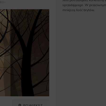
Jeśli potrzebujesz konkretną 
totapety do salonu
Fototapeta Drzewa
sprzedającego. W przeciwnym 
mniejszą ilość brytów.
POWIĘKSZ