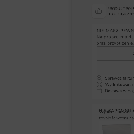
PRODUKT POLS
I EKOLOGICZN
NIE MASZ PEW
Na próbce znajduj
oraz przybliżenie
Sprawdź faktur
Wydrukowana w
Dostawa w ciąg
NIE ZAPOMNIJ 
Wybierz sprawdzon
trwałość wzoru na 