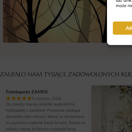
lub unik
może nie
A
ZAUFAŁO NAM TYSIĄCE ZADOWOLONYCH KL
Fototapeta ZAMEK
6 sierpnia, 2026
Do pokoju naszej córeczki wybraliśmy
fototapetę z zamkiem. Pomocna obsługa
doradziła nam mocny i łatwy w utrzymaniu
w czystości materiał (vinyl brush). Ściana w
pokoju naszej królewny wygląda teraz