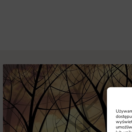
Używamy
dostępu
wyświet
umożliw