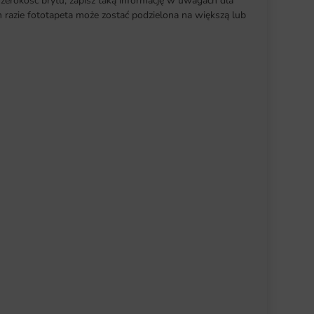
szerokość brytu, zapisz taką informację w uwagach dla
razie fototapeta może zostać podzielona na większą lub