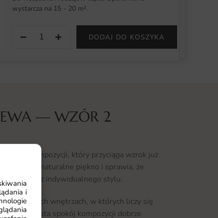
wystarcza na 15 - 20 m².
−
+
DODAJ DO KOSZYKA
ZEWA — WZÓR 2
wa w kompozycji, który przyciąga wzrok już
cja oddaje naturalne piękno i sprawia, że
arakteru oraz indywidualnego stylu.
skiwania
ądania i
hnologie
owoczesnych wnętrzach, w których liczy się
glądania
cją. Wyrazista spokój kompozycji dobrze