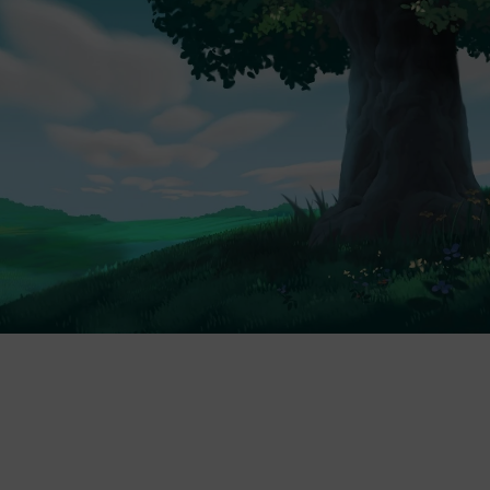
Ekologiczne tusze i certyfikowane
alergików.
Szybka wysyłka i prosty montaż dzię
zamówienia.