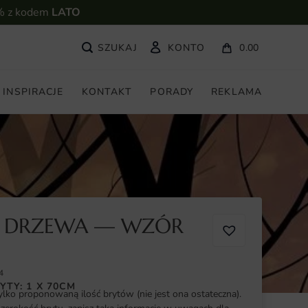
% z kodem
LATO
KONTO
0.00
INSPIRACJE
KONTAKT
PORADY
REKLAMA
A DRZEWA — WZÓR
4
YTY: 1 X 70CM
ylko proponowaną ilość brytów (nie jest ona ostateczna).