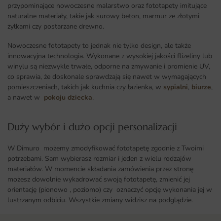
przypominające nowoczesne malarstwo oraz fototapety imitujące
naturalne materiały, takie jak surowy beton, marmur ze złotymi
żyłkami czy postarzane drewno.
Nowoczesne fototapety to jednak nie tylko design, ale także
innowacyjna technologia. Wykonane z wysokiej jakości flizeliny lub
winylu są niezwykle trwałe, odporne na zmywanie i promienie UV,
co sprawia, że doskonale sprawdzają się nawet w wymagających
pomieszczeniach, takich jak kuchnia czy łazienka, w
sypialni
,
biurze
,
a nawet w
pokoju dziecka
,
Duży wybór i dużo opcji personalizacji ​
W Dimuro możemy zmodyfikować fototapetę zgodnie z Twoimi
potrzebami. Sam wybierasz rozmiar i jeden z wielu rodzajów
materiałów. W momencie składania zamówienia przez stronę
możesz dowolnie wykadrować swoją fototapetę, zmienić jej
orientację (pionowo , poziomo) czy oznaczyć opcję wykonania jej w
lustrzanym odbiciu. Wszystkie zmiany widzisz na podglądzie.