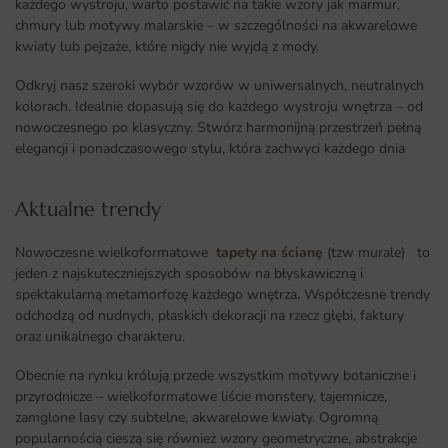
każdego wystroju, warto postawić na takie wzory jak marmur,
chmury lub motywy malarskie – w szczególności na akwarelowe
kwiaty lub pejzaże, które nigdy nie wyjdą z mody.
Odkryj nasz szeroki wybór wzorów w uniwersalnych, neutralnych
kolorach. Idealnie dopasują się do każdego wystroju wnętrza – od
nowoczesnego po klasyczny. Stwórz harmonijną przestrzeń pełną
elegancji i ponadczasowego stylu, która zachwyci każdego dnia
Aktualne trendy​
Nowoczesne wielkoformatowe
tapety na ścianę
(tzw murale) to
jeden z najskuteczniejszych sposobów na błyskawiczną i
spektakularną metamorfozę każdego wnętrza
.
Współczesne trendy
odchodzą od nudnych, płaskich dekoracji na rzecz głębi, faktury
oraz unikalnego charakteru.
Obecnie na rynku królują przede wszystkim motywy botaniczne i
przyrodnicze – wielkoformatowe liście monstery, tajemnicze,
zamglone lasy czy subtelne, akwarelowe kwiaty. Ogromną
popularnością cieszą się również wzory geometryczne, abstrakcje