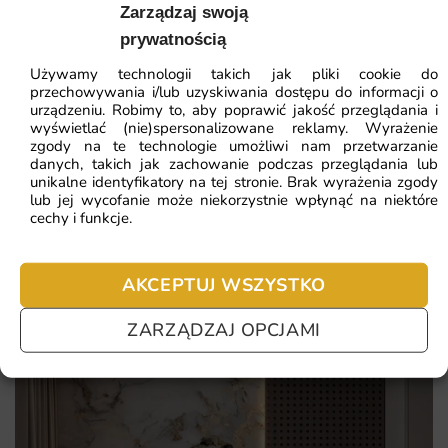
64.51
zł
Zarządzaj swoją
potrzeb.
Najniższa cena z 30 dni:
41.93
zł
prywatnością
Używamy technologii takich jak pliki cookie do
ZOBACZ WSZYSTKIE
przechowywania i/lub uzyskiwania dostępu do informacji o
urządzeniu. Robimy to, aby poprawić jakość przeglądania i
wyświetlać (nie)spersonalizowane reklamy. Wyrażenie
zgody na te technologie umożliwi nam przetwarzanie
danych, takich jak zachowanie podczas przeglądania lub
Najczęściej zadawane pytania
unikalne identyfikatory na tej stronie. Brak wyrażenia zgody
lub jej wycofanie może niekorzystnie wpłynąć na niektóre
Pomagamy i doradzamy przy każdym zakupie. Ale jeżeli
cechy i funkcje.
nie chcesz czekać – sprawdź najczęściej zadawane pytania.
AKCEPTUJ WSZYSTKO
ZARZĄDZAJ OPCJAMI