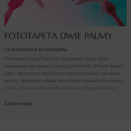
FOTOTAPETA DWIE PALMY
Co przedstawia ta fototapeta
Fototapeta Dwie Palmy to wyjątkowy obraz, który
wprowadza do wnętrza egzotyczny klimat. Motyw dwóch
palm, otoczonych delikatnym błękitem nieba i odrobiną
piasku, doskonale oddaje atmosferę tropikalnych wakacji.
Dzięki starannie dobranym kolorom i szczegółowemu
wykonaniu, fototapeta ta przenosi nas w malownicze
zakątki przyrody, sprawiając, że każde pomieszczenie staje
Czytaj więcej
się bardziej przytulne i pełne życia.
Gdzie sprawdzi się fototapeta Dwie Palmy