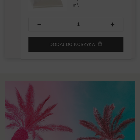
m².
−
+
DODAJ DO KOSZYKA