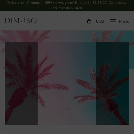
Tylko u nas! Promocja -35% na wszystko! Pozostało
11:16:27
. Dodatkowe
-5% z kodem
LATO
0.00