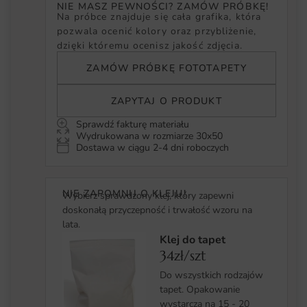
NIE MASZ PEWNOŚCI? ZAMÓW PRÓBKĘ!
Na próbce znajduje się cała grafika, która
pozwala ocenić kolory oraz przybliżenie,
dzięki któremu ocenisz jakość zdjęcia.
ZAMÓW PRÓBKĘ FOTOTAPETY
ZAPYTAJ O PRODUKT
Sprawdź fakturę materiału
Wydrukowana w rozmiarze 30x50
Dostawa w ciągu 2-4 dni roboczych
NIE ZAPOMNIJ O KLEJU!
Wybierz sprawdzony klej, który zapewni
doskonałą przyczepność i trwałość wzoru na
lata.
Klej do tapet
34zł/szt
Do wszystkich rodzajów
tapet. Opakowanie
wystarcza na 15 - 20