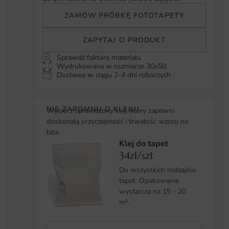
ZAMÓW PRÓBKĘ FOTOTAPETY
ZAPYTAJ O PRODUKT
Sprawdź fakturę materiału
Wydrukowana w rozmiarze 30x50
Dostawa w ciągu 2-4 dni roboczych
NIE ZAPOMNIJ O KLEJU!
Wybierz sprawdzony klej, który zapewni
doskonałą przyczepność i trwałość wzoru na
lata.
Klej do tapet
34zł/szt
Do wszystkich rodzajów
tapet. Opakowanie
wystarcza na 15 - 20
m².