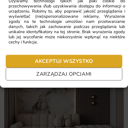
Używamy technologii takich jak pliki cookie do
wnętrza w krótkim czasie.
przechowywania i/lub uzyskiwania dostępu do informacji o
Najczęściej zadawane pytania
urządzeniu. Robimy to, aby poprawić jakość przeglądania i
wyświetlać (nie)spersonalizowane reklamy. Wyrażenie
Dlaczego warto wybrać tę fototapetę
Pomagamy i doradzamy przy każdym zakupie. Ale jeżeli
zgody na te technologie umożliwi nam przetwarzanie
nie chcesz czekać – sprawdź najczęściej zadawane pytania.
Wysoka jakość druku i materiału zapewniająca trwałość i
danych, takich jak zachowanie podczas przeglądania lub
unikalne identyfikatory na tej stronie. Brak wyrażenia zgody
estetykę.
lub jej wycofanie może niekorzystnie wpłynąć na niektóre
cechy i funkcje.
Uniwersalność wzoru, który pasuje do wielu stylów
wnętrzarskich.
Łatwy i szybki montaż, który można przeprowadzić
AKCEPTUJ WSZYSTKO
samodzielnie.
ZARZĄDZAJ OPCJAMI
Możliwość dostosowania wymiarów do indywidualnych
potrzeb, co sprawia, że fototapeta idealnie wkomponuje się
w przestrzeń.