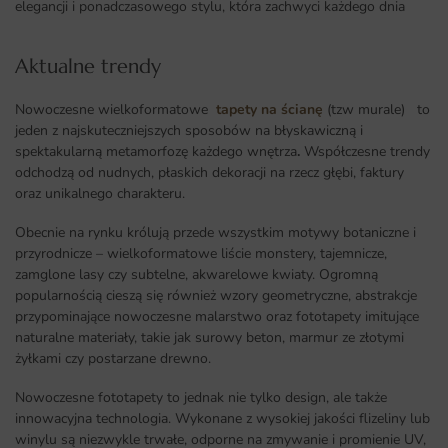
elegancji i ponadczasowego stylu, która zachwyci każdego dnia
Aktualne trendy​
Nowoczesne wielkoformatowe
tapety na ścianę
(tzw murale) to
jeden z najskuteczniejszych sposobów na błyskawiczną i
spektakularną metamorfozę każdego wnętrza
.
Współczesne trendy
odchodzą od nudnych, płaskich dekoracji na rzecz głębi, faktury
oraz unikalnego charakteru.
Obecnie na rynku królują przede wszystkim motywy botaniczne i
przyrodnicze – wielkoformatowe liście monstery, tajemnicze,
zamglone lasy czy subtelne, akwarelowe kwiaty. Ogromną
popularnością cieszą się również wzory geometryczne, abstrakcje
przypominające nowoczesne malarstwo oraz fototapety imitujące
naturalne materiały, takie jak surowy beton, marmur ze złotymi
żyłkami czy postarzane drewno.
Nowoczesne fototapety to jednak nie tylko design, ale także
innowacyjna technologia. Wykonane z wysokiej jakości flizeliny lub
winylu są niezwykle trwałe, odporne na zmywanie i promienie UV,