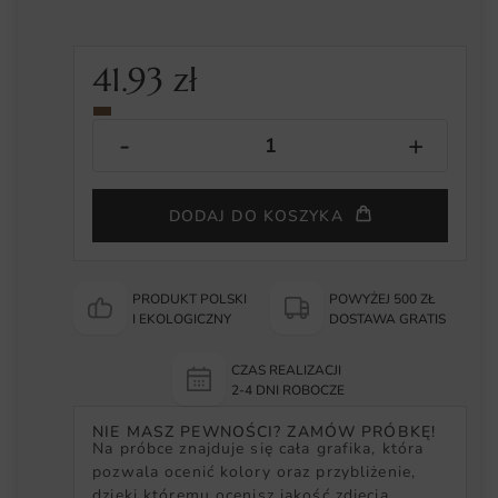
41.93
zł
DODAJ DO KOSZYKA
PRODUKT POLSKI
POWYŻEJ 500 ZŁ
I EKOLOGICZNY
DOSTAWA GRATIS
CZAS REALIZACJI
2-4 DNI ROBOCZE
NIE MASZ PEWNOŚCI? ZAMÓW PRÓBKĘ!
Na próbce znajduje się cała grafika, która
pozwala ocenić kolory oraz przybliżenie,
dzięki któremu ocenisz jakość zdjęcia.