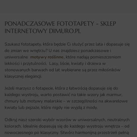
PONADCZASOWE FOTOTAPETY - SKLEP
INTERNETOWY DIMURO.PL​
Szukasz fototapety, która będzie Ci służyć przez lata i dopasuje się
do zmian we wnętrzu? U nas znajdziesz ponadczasowe i
uniwersalne
motywy roślinne
, które nadają pomieszczeniom
lekkości i przytulności. Lasy, liście, kwiaty i drzewa w
stonowanych barwach od lat wybierane są przez miłośników
klasycznej elegancji.
Jeżeli marzysz o fotapecie, która z łatwością dopasuje się do
każdego wystroju, warto postawić na takie wzory jak marmur,
chmury lub motywy malarskie – w szczególności na akwarelowe
kwiaty lub pejzaże, które nigdy nie wyjdą z mody.
Odkryj nasz szeroki wybór wzorów w uniwersalnych, neutralnych
kolorach. Idealnie dopasują się do każdego wystroju wnętrza – od
nowoczesnego po klasyczny. Stwórz harmonijną przestrzeń pełną