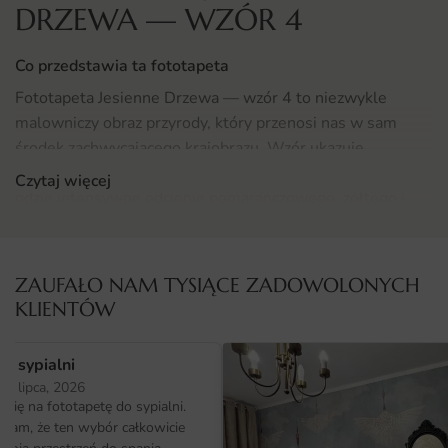
DRZEWA — WZÓR 4
Co przedstawia ta fototapeta
Fototapeta Jesienne Drzewa — wzór 4 to niezwykle
malowniczy obraz przyrody, który przenosi nas w sam
środek zachwycającego krajobrazu. Wzór ukazuje
majestatyczne drzewa w pełni jesiennego ubarwienia,
Czytaj więcej
gdzie intensywne odcienie pomarańczowego, żółtego i
czerwonego harmonijnie współgrają z delikatnym
światłem słonecznym. To idealna propozycja dla
miłośników natury oraz osób pragnących wprowadzić
ZAUFAŁO NAM TYSIĄCE ZADOWOLONYCH
odrobinę ciepła i przytulności do swojego wnętrza. Wzór
KLIENTÓW
ten doskonale oddaje urok jesieni, tworząc atmosferę
spokoju i relaksu, której tak często szukamy w
o sypialni
codziennym życiu.
25 lipca, 2026
ię na fototapetę do sypialni.
Gdzie sprawdzi się fototapeta Jesienne Drzewa 4
ałam, że ten wybór całkowicie