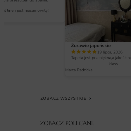
moją przestrzeń do spania.
Fototapeta Jesienne Drzewa 4 sprawdzi się doskonale w
różnych pomieszczeniach, dodając im wyjątkowego
iał linen jest niesamowity!
charakteru. Jest idealnym rozwiązaniem do jadalni, gdzie
stworzy przytulną atmosferę podczas rodzinnych posiłków
i spotkań z przyjaciółmi. Dzięki swojemu uniwersalnemu
wzornictwu, może być również zastosowana w salonie,
biurze czy sypialni. Jej ciepłe barwy i naturalny motyw
Żurawie japońskie
wprowadzą do każdego wnętrza harmonię oraz spokój.
19 lipca, 2026
Tapeta jest przepiękna,a jakość n
Warto rozważyć umieszczenie jej w przestrzeniach, gdzie
klasy.
relaks i bliskość natury są na pierwszym miejscu, co czyni
Marta Radzicka
ją również doskonałym wyborem do miejsc takich jak
Do
Jadalni
.
Materiał i jakość druku
ZOBACZ WSZYSTKIE
Fototapeta Jesienne Drzewa 4 została wykonana z
wysokiej jakości materiałów, które zapewniają trwałość i
odporność na czynniki zewnętrzne. Druk odbywa się przy
ZOBACZ POLECANE
użyciu nowoczesnych technologii, co gwarantuje żywe