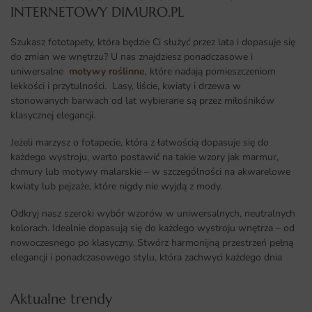
INTERNETOWY DIMURO.PL​
Szukasz fototapety, która będzie Ci służyć przez lata i dopasuje się
do zmian we wnętrzu? U nas znajdziesz ponadczasowe i
uniwersalne
motywy roślinne
, które nadają pomieszczeniom
lekkości i przytulności. Lasy, liście, kwiaty i drzewa w
stonowanych barwach od lat wybierane są przez miłośników
klasycznej elegancji.
Jeżeli marzysz o fotapecie, która z łatwością dopasuje się do
każdego wystroju, warto postawić na takie wzory jak marmur,
chmury lub motywy malarskie – w szczególności na akwarelowe
kwiaty lub pejzaże, które nigdy nie wyjdą z mody.
Odkryj nasz szeroki wybór wzorów w uniwersalnych, neutralnych
kolorach. Idealnie dopasują się do każdego wystroju wnętrza – od
nowoczesnego po klasyczny. Stwórz harmonijną przestrzeń pełną
elegancji i ponadczasowego stylu, która zachwyci każdego dnia
Aktualne trendy​