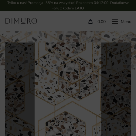
Tylko u nas! Promocja -35% na wszystko! Pozostało
04:11:59
. Dodatkowe
-5% z kodem
LATO
0.00