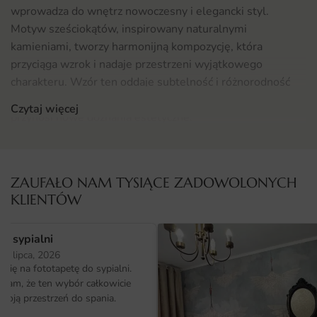
wprowadza do wnętrz nowoczesny i elegancki styl.
Motyw sześciokątów, inspirowany naturalnymi
kamieniami, tworzy harmonijną kompozycję, która
przyciąga wzrok i nadaje przestrzeni wyjątkowego
charakteru. Wzór ten oddaje subtelność i różnorodność
tekstur, co sprawia, że każde spojrzenie na fototapetę
Czytaj więcej
przynosi nowe doznania estetyczne.
Gdzie sprawdzi się fototapeta Kamienne Geometryczne
Sześciokąty
ZAUFAŁO NAM TYSIĄCE ZADOWOLONYCH
Fototapeta Kamienne Geometryczne Sześciokąty
KLIENTÓW
doskonale sprawdzi się w wielu aranżacjach wnętrz.
Idealnie pasuje do nowoczesnych biur, gdzie może stać się
o sypialni
eleganckim tłem dla spotkań biznesowych. Jej unikalny
25 lipca, 2026
design sprawia, że będzie również efektownym dodatkiem
ię na fototapetę do sypialni.
do gabinetów lekarskich, hoteli, jadalni oraz sypialni.
ałam, że ten wybór całkowicie
Dzięki swojej uniwersalności, fototapeta ta może być
moją przestrzeń do spania.
zastosowana w różnych pomieszczeniach, wprowadzając