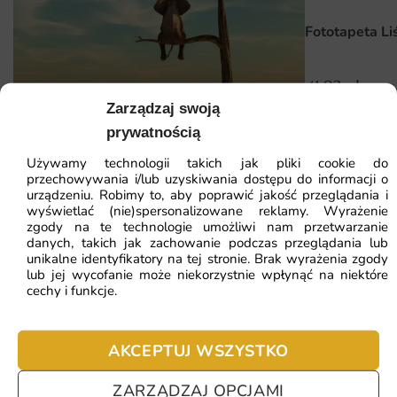
prosty i szybki, co sprawia, że nawet osoby bez
doświadczenia mogą samodzielnie zrealizować to zadanie.
Fototapeta Li
Wystarczy kilka prostych kroków, aby cieszyć się nową
dekoracją na ścianie.
41.93
zł
64.5
Dlaczego warto wybrać tę fototapetę
Zarządzaj swoją
Najniższa cena z
prywatnością
Fototapeta Słoń Obserwator
Unikalny wzór, który przyciąga wzrok i nadaje charakter
każdemu wnętrzu.
Używamy technologii takich jak pliki cookie do
przechowywania i/lub uzyskiwania dostępu do informacji o
Wysoka jakość materiałów i druku, co zapewnia
41.93
zł
urządzeniu. Robimy to, aby poprawić jakość przeglądania i
64.51
zł
wyświetlać (nie)spersonalizowane reklamy. Wyrażenie
długotrwałe użytkowanie.
Najniższa cena z 30 dni:
41.93
zł
zgody na te technologie umożliwi nam przetwarzanie
danych, takich jak zachowanie podczas przeglądania lub
Możliwość personalizacji wymiarów, aby idealnie
unikalne identyfikatory na tej stronie. Brak wyrażenia zgody
ZOBACZ WSZYSTKIE
pasowała do Twojej przestrzeni.
lub jej wycofanie może niekorzystnie wpłynąć na niektóre
cechy i funkcje.
Łatwy montaż, który nie wymaga specjalistycznych
umiejętności.
Najczęściej zadawane pytania
AKCEPTUJ WSZYSTKO
Pomagamy i doradzamy przy każdym zakupie. Ale jeżeli
ZARZĄDZAJ OPCJAMI