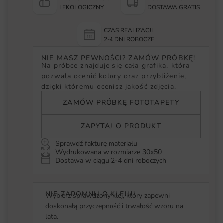
I EKOLOGICZNY
DOSTAWA GRATIS
CZAS REALIZACJI
2-4 DNI ROBOCZE
NIE MASZ PEWNOŚCI? ZAMÓW PRÓBKĘ!
Na próbce znajduje się cała grafika, która
pozwala ocenić kolory oraz przybliżenie,
dzięki któremu ocenisz jakość zdjęcia.
ZAMÓW PRÓBKĘ FOTOTAPETY
ZAPYTAJ O PRODUKT
Sprawdź fakturę materiału
Wydrukowana w rozmiarze 30x50
Dostawa w ciągu 2-4 dni roboczych
NIE ZAPOMNIJ O KLEJU!
Wybierz sprawdzony klej, który zapewni
doskonałą przyczepność i trwałość wzoru na
lata.