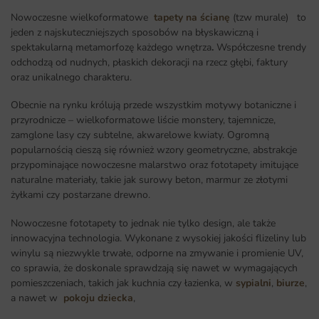
Nowoczesne wielkoformatowe
tapety na ścianę
(tzw murale) to
jeden z najskuteczniejszych sposobów na błyskawiczną i
spektakularną metamorfozę każdego wnętrza
.
Współczesne trendy
odchodzą od nudnych, płaskich dekoracji na rzecz głębi, faktury
oraz unikalnego charakteru.
Obecnie na rynku królują przede wszystkim motywy botaniczne i
przyrodnicze – wielkoformatowe liście monstery, tajemnicze,
zamglone lasy czy subtelne, akwarelowe kwiaty. Ogromną
popularnością cieszą się również wzory geometryczne, abstrakcje
przypominające nowoczesne malarstwo oraz fototapety imitujące
naturalne materiały, takie jak surowy beton, marmur ze złotymi
żyłkami czy postarzane drewno.
Nowoczesne fototapety to jednak nie tylko design, ale także
innowacyjna technologia. Wykonane z wysokiej jakości flizeliny lub
winylu są niezwykle trwałe, odporne na zmywanie i promienie UV,
co sprawia, że doskonale sprawdzają się nawet w wymagających
pomieszczeniach, takich jak kuchnia czy łazienka, w
sypialni
,
biurze
,
a nawet w
pokoju dziecka
,