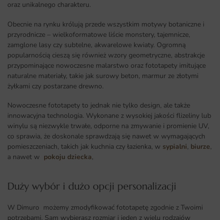
oraz unikalnego charakteru.
Obecnie na rynku królują przede wszystkim motywy botaniczne i
przyrodnicze – wielkoformatowe liście monstery, tajemnicze,
zamglone lasy czy subtelne, akwarelowe kwiaty. Ogromną
popularnością cieszą się również wzory geometryczne, abstrakcje
przypominające nowoczesne malarstwo oraz fototapety imitujące
naturalne materiały, takie jak surowy beton, marmur ze złotymi
żyłkami czy postarzane drewno.
Nowoczesne fototapety to jednak nie tylko design, ale także
innowacyjna technologia. Wykonane z wysokiej jakości flizeliny lub
winylu są niezwykle trwałe, odporne na zmywanie i promienie UV,
co sprawia, że doskonale sprawdzają się nawet w wymagających
pomieszczeniach, takich jak kuchnia czy łazienka, w
sypialni
,
biurze
,
a nawet w
pokoju dziecka
,
Duży wybór i dużo opcji personalizacji ​
W Dimuro możemy zmodyfikować fototapetę zgodnie z Twoimi
potrzebami. Sam wybierasz rozmiar i jeden z wielu rodzajów