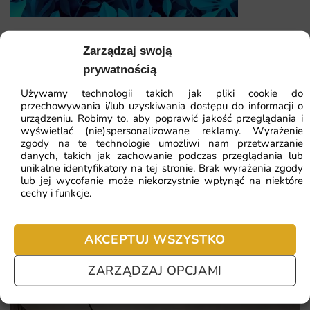
jakość druku i pełną elastyczność wymiarów.
Fototapeta Liście Tropikalne — wzór 11
Sprawdź, co konkretnie wyróżnia tę propozycję:
Zarządzaj swoją
prywatnością
plastyczny efekt głębi i przestrzeni
41.93
zł
64.51
zł
Używamy technologii takich jak pliki cookie do
Najniższa cena z 30 dni:
41.93
zł
nowoczesna, designerska estetyka 3D
przechowywania i/lub uzyskiwania dostępu do informacji o
urządzeniu. Robimy to, aby poprawić jakość przeglądania i
wzór otwierający ścianę na trzeci wymiar
wyświetlać (nie)spersonalizowane reklamy. Wyrażenie
ZOBACZ WSZYSTKIE
zgody na te technologie umożliwi nam przetwarzanie
precyzyjna gra światła i cienia
danych, takich jak zachowanie podczas przeglądania lub
unikalne identyfikatory na tej stronie. Brak wyrażenia zgody
lub jej wycofanie może niekorzystnie wpłynąć na niektóre
cechy i funkcje.
Najczęściej zadawane pytania
Pomagamy i doradzamy przy każdym zakupie. Ale jeżeli
AKCEPTUJ WSZYSTKO
nie chcesz czekać – sprawdź najczęściej zadawane pytania.
ZARZĄDZAJ OPCJAMI