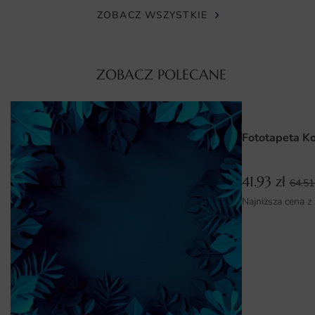
strukturach tynku czy płótna — każdy odporny na
ZOBACZ WSZYSTKIE
blaknięcie. Materiały mają atesty, więc nadają się także do
pokoju dziecka.
ZOBACZ POLECANE
Wymiary na miarę i łatwy montaż
Fototapetę Kompozycja 3D produkujemy na wymiar —
wystarczy podać szerokość i wysokość ściany, a wzór
Fototapeta K
dopasowujemy bez utraty proporcji. Dzięki temu
kompozycja idealnie wpisuje się w każdy format ściany.
41.93
zł
64.5
Montaż jest prosty i nie wymaga ekipy — wystarczy klej
Najniższa cena z
do fototapet i kilka godzin pracy. Oferujemy także
instrukcję krok po kroku, która prowadzi przez cały proces.
Dlaczego warto wybrać tę fototapetę
Fototapeta Kompozycja 3D to nie tylko ozdoba ściany, ale
i sposób na zbudowanie wyjątkowej atmosfery wnętrza.
Wybierając ten wzór, stawiasz na autorski design, trwałą