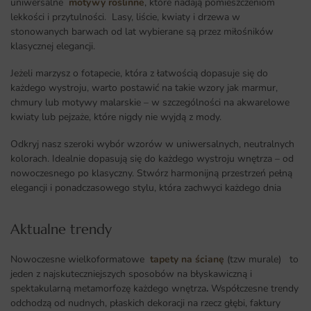
uniwersalne
motywy roślinne
, które nadają pomieszczeniom
lekkości i przytulności. Lasy, liście, kwiaty i drzewa w
stonowanych barwach od lat wybierane są przez miłośników
klasycznej elegancji.
Jeżeli marzysz o fotapecie, która z łatwością dopasuje się do
każdego wystroju, warto postawić na takie wzory jak marmur,
chmury lub motywy malarskie – w szczególności na akwarelowe
kwiaty lub pejzaże, które nigdy nie wyjdą z mody.
Odkryj nasz szeroki wybór wzorów w uniwersalnych, neutralnych
kolorach. Idealnie dopasują się do każdego wystroju wnętrza – od
nowoczesnego po klasyczny. Stwórz harmonijną przestrzeń pełną
elegancji i ponadczasowego stylu, która zachwyci każdego dnia
Aktualne trendy​
Nowoczesne wielkoformatowe
tapety na ścianę
(tzw murale) to
jeden z najskuteczniejszych sposobów na błyskawiczną i
spektakularną metamorfozę każdego wnętrza
.
Współczesne trendy
odchodzą od nudnych, płaskich dekoracji na rzecz głębi, faktury