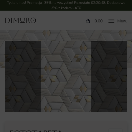
Tylko u nas! Promocja -35% na wszystko! Pozostało
02:20:47
. Dodatkowe
-5% z kodem
LATO
0.00