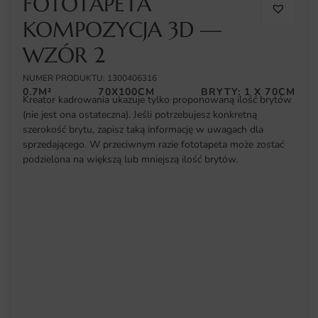
FOTOTAPETA
KOMPOZYCJA 3D —
WZÓR 2
NUMER PRODUKTU: 1300406316
0.7M²
70X100CM
BRYTY: 1 X 70CM
Kreator kadrowania ukazuje tylko proponowaną ilość brytów
(nie jest ona ostateczna). Jeśli potrzebujesz konkretną
szerokość brytu, zapisz taką informację w uwagach dla
sprzedającego. W przeciwnym razie fototapeta może zostać
podzielona na większą lub mniejszą ilość brytów.