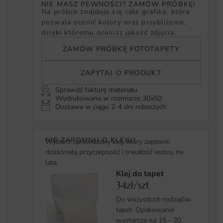
NIE MASZ PEWNOŚCI? ZAMÓW PRÓBKĘ!
Na próbce znajduje się cała grafika, która
pozwala ocenić kolory oraz przybliżenie,
dzięki któremu ocenisz jakość zdjęcia.
ZAMÓW PRÓBKĘ FOTOTAPETY
ZAPYTAJ O PRODUKT
Sprawdź fakturę materiału
Wydrukowana w rozmiarze 30x50
Dostawa w ciągu 2-4 dni roboczych
NIE ZAPOMNIJ O KLEJU!
Wybierz sprawdzony klej, który zapewni
doskonałą przyczepność i trwałość wzoru na
lata.
Klej do tapet
34zł/szt
Do wszystkich rodzajów
tapet. Opakowanie
wystarcza na 15 - 20