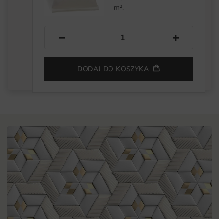
m².
−
+
DODAJ DO KOSZYKA