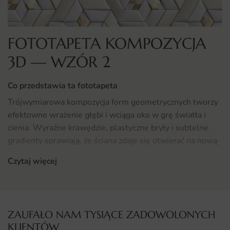
FOTOTAPETA KOMPOZYCJA
3D — WZÓR 2
Co przedstawia ta fototapeta
Trójwymiarowa kompozycja form geometrycznych tworzy
efektowne wrażenie głębi i wciąga oko w grę światła i
cienia. Wyraźne krawędzie, plastyczne bryły i subtelne
gradienty sprawiają, że ściana zdaje się otwierać na nową
przestrzeń.
Czytaj więcej
Motyw doskonale wpisuje się w nowoczesną estetykę 3D
i designerskie wnętrza. To wzór dla osób, które kochają
architektoniczne akcenty i niebanalne efekty wizualne.
ZAUFAŁO NAM TYSIĄCE ZADOWOLONYCH
Gdzie sprawdzi się fototapeta Kompozycja 3D
KLIENTÓW