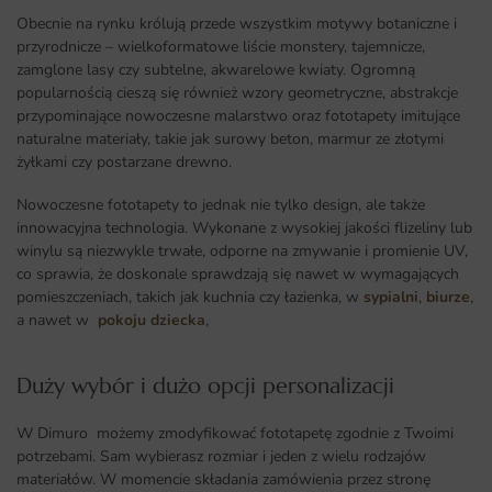
Obecnie na rynku królują przede wszystkim motywy botaniczne i
przyrodnicze – wielkoformatowe liście monstery, tajemnicze,
zamglone lasy czy subtelne, akwarelowe kwiaty. Ogromną
popularnością cieszą się również wzory geometryczne, abstrakcje
przypominające nowoczesne malarstwo oraz fototapety imitujące
naturalne materiały, takie jak surowy beton, marmur ze złotymi
żyłkami czy postarzane drewno.
Nowoczesne fototapety to jednak nie tylko design, ale także
innowacyjna technologia. Wykonane z wysokiej jakości flizeliny lub
winylu są niezwykle trwałe, odporne na zmywanie i promienie UV,
co sprawia, że doskonale sprawdzają się nawet w wymagających
pomieszczeniach, takich jak kuchnia czy łazienka, w
sypialni
,
biurze
,
a nawet w
pokoju dziecka
,
Duży wybór i dużo opcji personalizacji ​
W Dimuro możemy zmodyfikować fototapetę zgodnie z Twoimi
potrzebami. Sam wybierasz rozmiar i jeden z wielu rodzajów
materiałów. W momencie składania zamówienia przez stronę