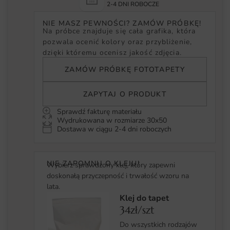
2-4 DNI ROBOCZE
NIE MASZ PEWNOŚCI? ZAMÓW PRÓBKĘ!
Na próbce znajduje się cała grafika, która
pozwala ocenić kolory oraz przybliżenie,
dzięki któremu ocenisz jakość zdjęcia.
ZAMÓW PRÓBKĘ FOTOTAPETY
ZAPYTAJ O PRODUKT
Sprawdź fakturę materiału
Wydrukowana w rozmiarze 30x50
Dostawa w ciągu 2-4 dni roboczych
NIE ZAPOMNIJ O KLEJU!
Wybierz sprawdzony klej, który zapewni
doskonałą przyczepność i trwałość wzoru na
lata.
Klej do tapet
34zł/szt
Do wszystkich rodzajów