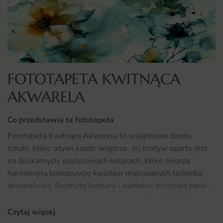
FOTOTAPETA KWITNĄCA
AKWARELA
Co przedstawia ta fototapeta
Fototapeta Kwitnąca Akwarela to wyjątkowe dzieło
sztuki, które ożywi każde wnętrze. Jej motyw oparty jest
na delikatnych, pastelowych kolorach, które tworzą
harmonijną kompozycję kwiatów malowanych techniką
akwarelową. Rozmyte kontury i subtelne przejścia barw
wprowadzają do pomieszczenia atmosferę lekkości i
romantyzmu. Dzięki temu obrazowi, każdy może poczuć
Czytaj więcej
się jak w ogrodzie pełnym kwiatów, niezależnie od pory