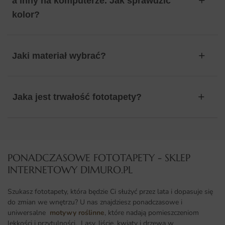
a inny na komputerze. Jak sprawdzić
kolor?
Jaki materiał wybrać?
Jaka jest trwałość fototapety?
PONADCZASOWE FOTOTAPETY - SKLEP
INTERNETOWY DIMURO.PL​
Szukasz fototapety, która będzie Ci służyć przez lata i dopasuje się
do zmian we wnętrzu? U nas znajdziesz ponadczasowe i
uniwersalne
motywy roślinne
, które nadają pomieszczeniom
lekkości i przytulności. Lasy, liście, kwiaty i drzewa w