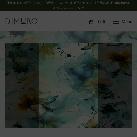
Tylko u nas! Promocja -35% na wszystko! Pozostało
19:50:38
. Dodatkowe
-5% z kodem
LATO
0.00