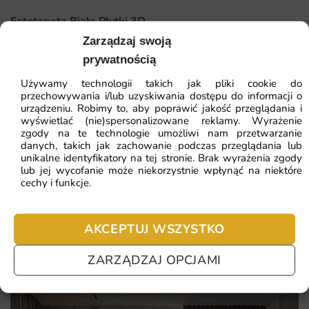
będzie zachwycający.
Fototapeta Białe Płytki 3D
Dlaczego warto wybrać tę fototapetę
Zarządzaj swoją
prywatnością
41.93
zł
Wprowadza do wnętrza świeżość i elegancję.
64.51
zł
Używamy technologii takich jak pliki cookie do
Najniższa cena z 30 dni:
41.93
zł
Wysoka jakość druku zapewnia trwałość i intensywność
przechowywania i/lub uzyskiwania dostępu do informacji o
kolorów.
urządzeniu. Robimy to, aby poprawić jakość przeglądania i
ZOBACZ WSZYSTKIE
wyświetlać (nie)spersonalizowane reklamy. Wyrażenie
Możliwość zamówienia na wymiar dla idealnego
zgody na te technologie umożliwi nam przetwarzanie
danych, takich jak zachowanie podczas przeglądania lub
dopasowania.
unikalne identyfikatory na tej stronie. Brak wyrażenia zgody
Łatwy montaż, który można wykonać samodzielnie.
lub jej wycofanie może niekorzystnie wpłynąć na niektóre
Najczęściej zadawane pytania
cechy i funkcje.
Pomagamy i doradzamy przy każdym zakupie. Ale jeżeli
nie chcesz czekać – sprawdź najczęściej zadawane pytania.
AKCEPTUJ WSZYSTKO
ZARZĄDZAJ OPCJAMI