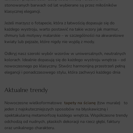
stonowanych barwach od lat wybierane są przez miłośników
klasycznej elegancji.
Jeżeli marzysz o fotapecie, która z łatwością dopasuje się do
każdego wystroju, warto postawić na takie wzory jak marmur,
chmury lub motywy malarskie – w szczególności na akwarelowe
kwiaty lub pejzaże, które nigdy nie wyjdą z mody.
Odkryj nasz szeroki wybór wzorów w uniwersalnych, neutralnych
kolorach. Idealnie dopasują się do każdego wystroju wnętrza – od
nowoczesnego po klasyczny. Stwórz harmonijną przestrzeń pełną
elegancji i ponadczasowego stylu, która zachwyci każdego dnia
Aktualne trendy​
Nowoczesne wielkoformatowe
tapety na ścianę
(tzw murale) to
jeden z najskuteczniejszych sposobów na błyskawiczną i
spektakularną metamorfozę każdego wnętrza
.
Współczesne trendy
odchodzą od nudnych, płaskich dekoracji na rzecz głębi, faktury
oraz unikalnego charakteru.