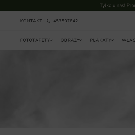
Tylko u nas! Pr
KONTAKT:
453507842
FOTOTAPETY
OBRAZY
PLAKATY
WŁAS