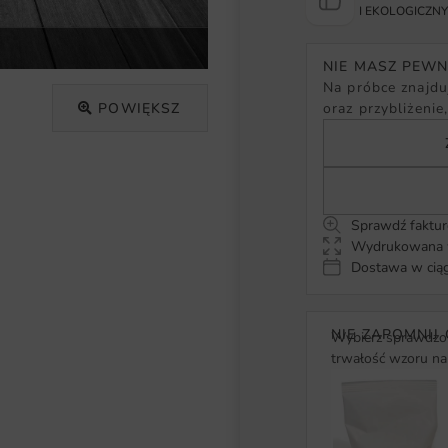
I EKOLOGICZN
NIE MASZ PEW
Na próbce znajduj
POWIĘKSZ
oraz przybliżenie
Sprawdź faktur
Wydrukowana w
Dostawa w ciąg
NIE ZAPOMNIJ 
Wybierz sprawdzon
trwałość wzoru na 