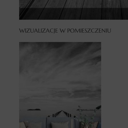
WIZUALIZACJE W POMIESZCZENIU