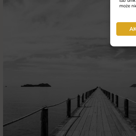
lub unik
może nie
A