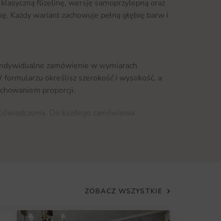
klasyczną flizelinę, wersję samoprzylepną oraz
tynę. Każdy wariant zachowuje pełną głębię barw i
indywidualne zamówienie w wymiarach
formularzu określisz szerokość i wysokość, a
chowaniem proporcji.
doświadczenia. Do każdego zamówienia
sów. Flizelinę przykleja się klejem na ścianę, a
kleju w ogóle.
petę
styczną wartość z funkcjonalnością nowoczesnej
element aranżacji, który będzie cieszyć oko przez
ZOBACZ WSZYSTKIE