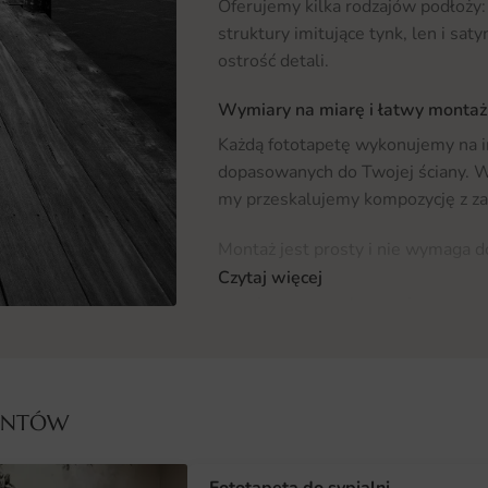
Oferujemy kilka rodzajów podłoży: 
struktury imitujące tynk, len i sa
ostrość detali.
Wymiary na miarę i łatwy montaż
Każdą fototapetę wykonujemy na 
dopasowanych do Twojej ściany. W 
my przeskalujemy kompozycję z za
Montaż jest prosty i nie wymaga 
dołączamy instrukcję i numerację pa
Czytaj więcej
wersja samoprzylepna nie wymaga 
Dlaczego warto wybrać tę fotota
Fototapeta Most Wodny łączy arty
dekoracji. To inwestycja w trwały 
IENTÓW
lata.