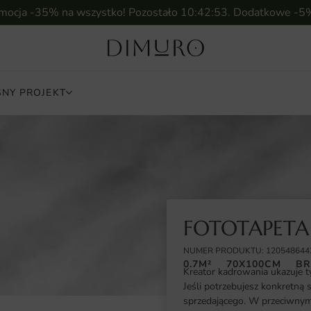
omocja -35% na wszystko! Pozostało
10:42:52
. Dodatkowe -5
NY PROJEKT
FOTOTAPET
NUMER PRODUKTU: 120548644
0.7M²
70X100CM
BR
Kreator kadrowania ukazuje t
Jeśli potrzebujesz konkretną 
sprzedającego. W przeciwnym 