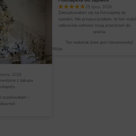
Fototapeta do sypialni
Architektoniczny motyw mostu
25 lipca, 2026
Klasyczna kompozycja z lustrem 
Zdecydowałam się na fototapetę do
sypialni. Nie przypuszczałam, że ten wyb
Wyrafinowana paleta neutrałów
całkowicie odmieni moją przestrzeń do
spania.
Niebanalny akcent dla koneserów
Ten materiał linen jest niesamowity!
Alicja
erpnia, 2026
owolona z zakupu
totapety.
iż oczekiwałam –
downie!