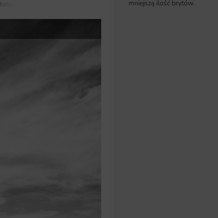
mniejszą ilość brytów.
totapety do salonu
Fototapeta Most Wodny