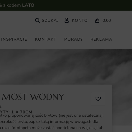
% z kodem
LATO
KONTO
0.00
INSPIRACJE
KONTAKT
PORADY
REKLAMA
A MOST WODNY
2
YTY: 1 X 70CM
ylko proponowaną ilość brytów (nie jest ona ostateczna).
szerokość brytu, zapisz taką informację w uwagach dla
razie fototapeta może zostać podzielona na większą lub