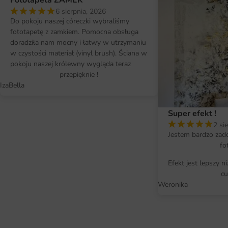
Fototapeta ZAMEK
6 sierpnia, 2026
Do pokoju naszej córeczki wybraliśmy
fototapetę z zamkiem. Pomocna obsługa
doradziła nam mocny i łatwy w utrzymaniu
w czystości materiał (vinyl brush). Ściana w
pokoju naszej królewny wygląda teraz
przepięknie !
IzaBella
Super efekt !
2 si
Jestem bardzo zad
fo
Efekt jest lepszy n
cu
Weronika