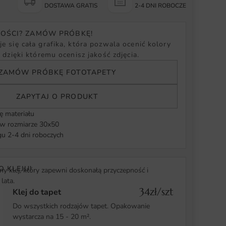
Y
DOSTAWA GRATIS
2-4 DNI ROBOCZE
NOŚCI? ZAMÓW PRÓBKĘ!
e się cała grafika, która pozwala ocenić kolory
, dzięki któremu ocenisz jakość zdjęcia.
ZAMÓW PRÓBKĘ FOTOTAPETY
ZAPYTAJ O PRODUKT
ę materiału
 rozmiarze 30x50
u 2-4 dni roboczych
O KLEJU!
y klej, który zapewni doskonałą przyczepność i
lata.
34zł/szt
Klej do tapet
Do wszystkich rodzajów tapet. Opakowanie
wystarcza na 15 - 20 m².