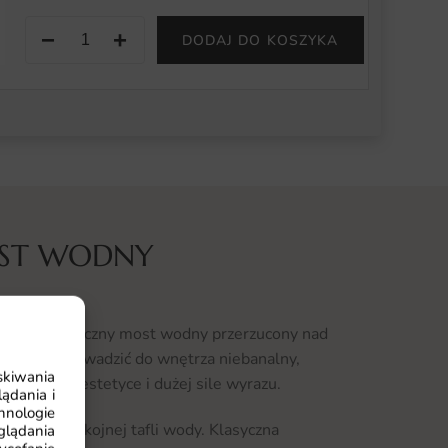
−
+
DODAJ DO KOSZYKA
OST WODNY
e majestatyczny most wodny przerzucony nad
óre chcą wprowadzić do wnętrza niebanalny,
skiwania
dczasowej estetyce i dużej sile wyrazu.
ądania i
hnologie
ją się w spokojnej tafli wody. Klasyczna
glądania