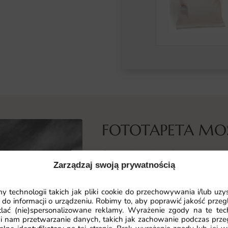
FOTOTAPETA M
Co przedstawia ta fototapeta
Zarządzaj swoją prywatnością
Fototapeta Most Wodny prezentuj
rzeką. To propozycja dla osób, kt
 technologii takich jak pliki cookie do przechowywania i/lub uzy
autorski akcent dekoracyjny o pona
 do informacji o urządzeniu. Robimy to, aby poprawić jakość przegl
lać (nie)spersonalizowane reklamy. Wyrażenie zgody na te tec
Architektoniczne łuki mostu odbija
i nam przetwarzanie danych, takich jak zachowanie podczas prze