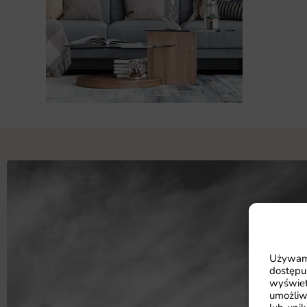
Używamy
dostępu
wyświet
umożliw