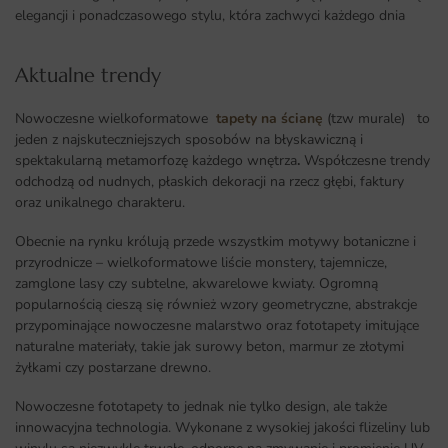
elegancji i ponadczasowego stylu, która zachwyci każdego dnia
Aktualne trendy​
Nowoczesne wielkoformatowe
tapety na ścianę
(tzw murale) to
jeden z najskuteczniejszych sposobów na błyskawiczną i
spektakularną metamorfozę każdego wnętrza
.
Współczesne trendy
odchodzą od nudnych, płaskich dekoracji na rzecz głębi, faktury
oraz unikalnego charakteru.
Obecnie na rynku królują przede wszystkim motywy botaniczne i
przyrodnicze – wielkoformatowe liście monstery, tajemnicze,
zamglone lasy czy subtelne, akwarelowe kwiaty. Ogromną
popularnością cieszą się również wzory geometryczne, abstrakcje
przypominające nowoczesne malarstwo oraz fototapety imitujące
naturalne materiały, takie jak surowy beton, marmur ze złotymi
żyłkami czy postarzane drewno.
Nowoczesne fototapety to jednak nie tylko design, ale także
innowacyjna technologia. Wykonane z wysokiej jakości flizeliny lub