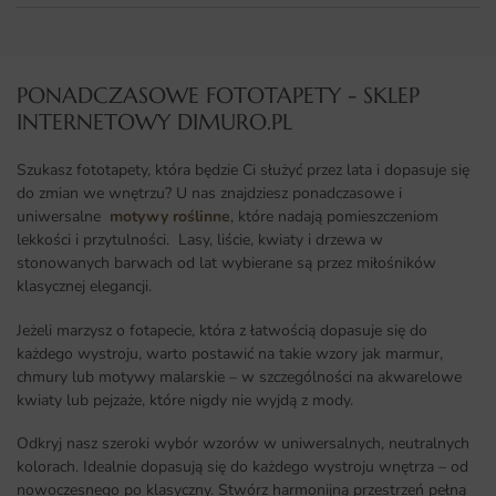
PONADCZASOWE FOTOTAPETY - SKLEP
INTERNETOWY DIMURO.PL​
Szukasz fototapety, która będzie Ci służyć przez lata i dopasuje się
do zmian we wnętrzu? U nas znajdziesz ponadczasowe i
uniwersalne
motywy roślinne
, które nadają pomieszczeniom
lekkości i przytulności. Lasy, liście, kwiaty i drzewa w
stonowanych barwach od lat wybierane są przez miłośników
klasycznej elegancji.
Jeżeli marzysz o fotapecie, która z łatwością dopasuje się do
każdego wystroju, warto postawić na takie wzory jak marmur,
chmury lub motywy malarskie – w szczególności na akwarelowe
kwiaty lub pejzaże, które nigdy nie wyjdą z mody.
Odkryj nasz szeroki wybór wzorów w uniwersalnych, neutralnych
kolorach. Idealnie dopasują się do każdego wystroju wnętrza – od
nowoczesnego po klasyczny. Stwórz harmonijną przestrzeń pełną