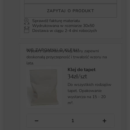
ZAPYTAJ O PRODUKT
Sprawdź fakturę materiału
Wydrukowana w rozmiarze 30x50
Dostawa w ciągu 2-4 dni roboczych
NIE ZAPOMNIJ O KLEJU!
Wybierz sprawdzony klej, który zapewni
doskonałą przyczepność i trwałość wzoru na
lata.
Klej do tapet
34zł/szt
Do wszystkich rodzajów
tapet. Opakowanie
wystarcza na 15 - 20
m².
−
+