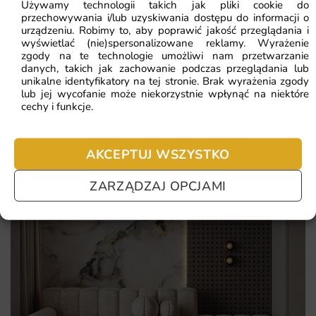
Używamy technologii takich jak pliki cookie do
przechowywania i/lub uzyskiwania dostępu do informacji o
Najczęściej zadawane pytania
urządzeniu. Robimy to, aby poprawić jakość przeglądania i
wyświetlać (nie)spersonalizowane reklamy. Wyrażenie
Pomagamy i doradzamy przy każdym zakupie. Ale jeżeli
zgody na te technologie umożliwi nam przetwarzanie
danych, takich jak zachowanie podczas przeglądania lub
nie chcesz czekać – sprawdź najczęściej zadawane pytania.
unikalne identyfikatory na tej stronie. Brak wyrażenia zgody
lub jej wycofanie może niekorzystnie wpłynąć na niektóre
cechy i funkcje.
AKCEPTUJ WSZYSTKO
ZARZĄDZAJ OPCJAMI