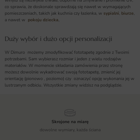
winylu są niezwykle trwałe, odporne na zmywanie i promienie UV,
co sprawia, że doskonale sprawdzają się nawet w wymagających
pomieszczeniach, takich jak kuchnia czy łazienka, w
sypialni
,
biurze
,
a nawet w
pokoju dziecka
,
Duży wybór i dużo opcji personalizacji ​
W Dimuro możemy zmodyfikować fototapetę zgodnie z Twoimi
potrzebami. Sam wybierasz rozmiar i jeden z wielu rodzajów
materiałów. W momencie składania zamówienia przez stronę
możesz dowolnie wykadrować swoją fototapetę, zmienić jej
orientację (pionowo , poziomo) czy oznaczyć opcję wykonania jej w
lustrzanym odbiciu. Wszystkie zmiany widzisz na podglądzie.
Skrojone na miarę
dowolne wymiary, każda ściana