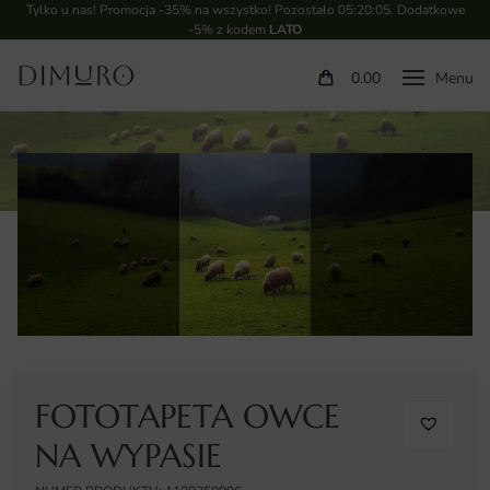
Tylko u nas! Promocja -35% na wszystko! Pozostało
05:20:05
. Dodatkowe
-5% z kodem
LATO
0.00
FOTOTAPETA OWCE
NA WYPASIE