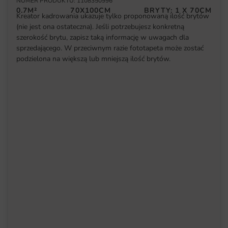
NUMER PRODUKTU: 1108350996
0.7M²
70X100CM
BRYTY: 1 X 70CM
Kreator kadrowania ukazuje tylko proponowaną ilość brytów
(nie jest ona ostateczna). Jeśli potrzebujesz konkretną
szerokość brytu, zapisz taką informację w uwagach dla
sprzedającego. W przeciwnym razie fototapeta może zostać
podzielona na większą lub mniejszą ilość brytów.