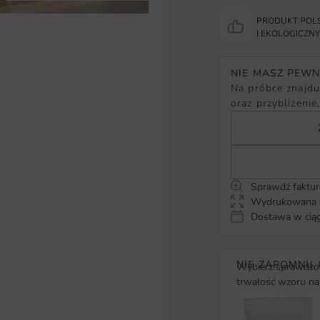
PRODUKT POLS
I EKOLOGICZN
NIE MASZ PEW
Na próbce znajduj
oraz przybliżenie
Sprawdź faktur
Wydrukowana w
Dostawa w ciąg
NIE ZAPOMNIJ 
Wybierz sprawdzon
trwałość wzoru na 