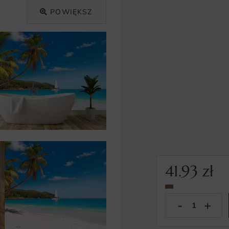
POWIĘKSZ
41.93
zł