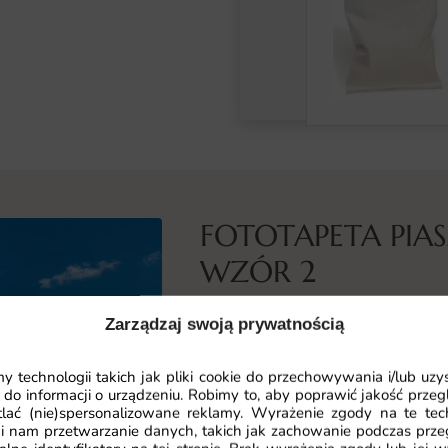
FOTOTAPETA PIA
WZÓR 2
Co przedstawia ta fototapeta
Zarządzaj swoją prywatnością
Fototapeta Piaszczysta Plaża — wz
przeniesie Cię w malownicze miejsc
 technologii takich jak pliki cookie do przechowywania i/lub uzy
 do informacji o urządzeniu. Robimy to, aby poprawić jakość przegl
czystą wodą. Ten realistyczny wido
lać (nie)spersonalizowane reklamy. Wyrażenie zgody na te tec
niebem, wprowadza do wnętrza uczu
i nam przetwarzanie danych, takich jak zachowanie podczas prze