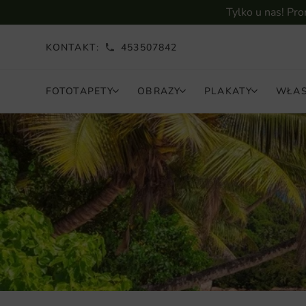
Tylko u nas! Pr
KONTAKT:
453507842
FOTOTAPETY
OBRAZY
PLAKATY
WŁAS