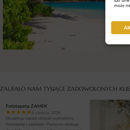
lub unik
może nie
A
ZAUFAŁO NAM TYSIĄCE ZADOWOLONYCH KL
Fototapeta ZAMEK
6 sierpnia, 2026
Do pokoju naszej córeczki wybraliśmy
fototapetę z zamkiem. Pomocna obsługa