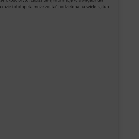
szerokość brytu, zapisz taką informację w uwagach dla
razie fototapeta może zostać podzielona na większą lub