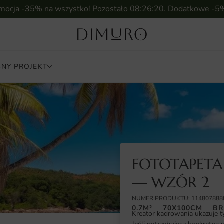
omocja -35% na wszystko! Pozostało
08:26:18
. Dodatkowe -5
NY PROJEKT
FOTOTAPETA
— WZÓR 2
NUMER PRODUKTU: 114807888
0.7M²
70X100CM
BR
Kreator kadrowania ukazuje t