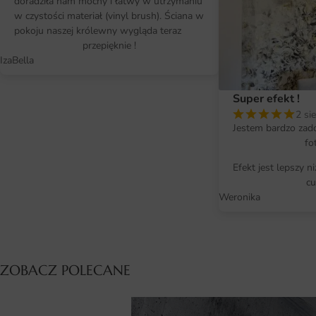
doradziła nam mocny i łatwy w utrzymaniu
w czystości materiał (vinyl brush). Ściana w
pokoju naszej królewny wygląda teraz
przepięknie !
IzaBella
Super efekt !
2 si
Jestem bardzo zad
fo
Efekt jest lepszy n
cu
Weronika
ZOBACZ POLECANE