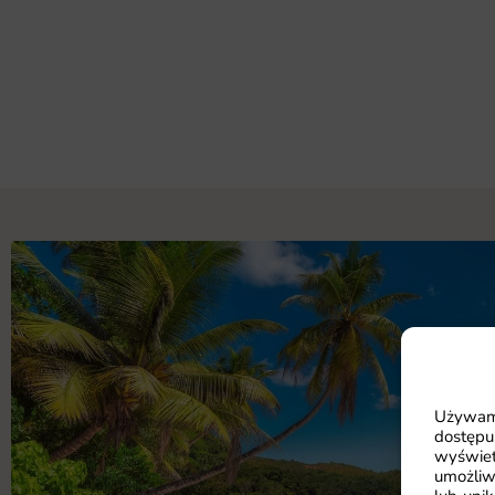
Używamy
dostępu
wyświet
umożliw