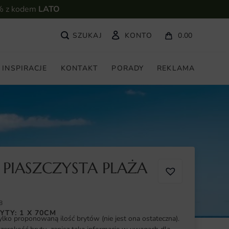
% z kodem
LATO
KONTO
0.00
INSPIRACJE
KONTAKT
PORADY
REKLAMA
 PIASZCZYSTA PLAŻA
8
YTY: 1 X 70CM
ylko proponowaną ilość brytów (nie jest ona ostateczna).