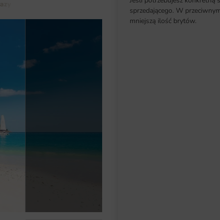
Jeśli potrzebujesz konkretną 
razy
Fototapeta Piaszczysta Plaża
sprzedającego. W przeciwnym 
mniejszą ilość brytów.