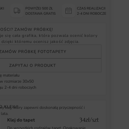
KI
POWYŻEJ 500 ZŁ
CZAS REALIZACJI
Y
DOSTAWA GRATIS
2-4 DNI ROBOCZE
NOŚCI? ZAMÓW PRÓBKĘ!
e się cała grafika, która pozwala ocenić kolory
, dzięki któremu ocenisz jakość zdjęcia.
ZAMÓW PRÓBKĘ FOTOTAPETY
ZAPYTAJ O PRODUKT
ę materiału
 rozmiarze 30x50
u 2-4 dni roboczych
O KLEJU!
y klej, który zapewni doskonałą przyczepność i
lata.
34zł/szt
Klej do tapet
Do wszystkich rodzajów tapet. Opakowanie