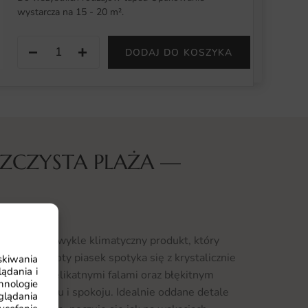
wystarcza na 15 - 20 m².
−
+
DODAJ DO KOSZYKA
SZCZYSTA PLAŻA —
ór 2 to niezwykle klimatyczny produkt, który
e, gdzie złoty piasek spotyka się z krystalicznie
skiwania
ądania i
k plaży, z delikatnymi falami oraz błękitnym
hnologie
cie relaksu i spokoju. Idealnie oddane detale
glądania