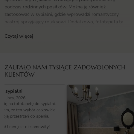
podczas rodzinnych posiłków. Można ją również
zastosować w sypialni, gdzie wprowadzi romantyczny
nastrój sprzyjający relaksowi. Dodatkowo, fototapeta ta
może być doskonałym elementem dekoracyjnym w
Czytaj więcej
salonie, wprowadzając do niego świeżość i naturalność.
Warto rozważyć jej zastosowanie także w przedpokoju,
gdzie stworzy pierwsze wrażenie na gościach. Zachęcamy
do zapoznania się z naszymi propozycjami
Do Jadalni
,
które idealnie współgrają z tym motywem.
ZAUFAŁO NAM TYSIĄCE ZADOWOLONYCH
KLIENTÓW
Materiał i jakość druku
Fototapeta Piękny Bukiet w Stylu Vintage została
o sypialni
wykonana z najwyższej jakości materiałów, co zapewnia jej
25 lipca, 2026
ię na fototapetę do sypialni.
trwałość oraz odporność na uszkodzenia. Wykorzystany w
ałam, że ten wybór całkowicie
produkcji materiał to włóknina, która charakteryzuje się
moją przestrzeń do spania.
łatwością w aplikacji oraz możliwością demontażu bez
iał linen jest niesamowity!
uszkadzania ściany. Druk wykonany jest w technologii HD,