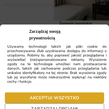
co gwarantuje wyrazistość detali oraz intensywność
kolorów. Dzięki temu, każdy element bukietu jest
doskonale widoczny, a całość prezentuje się niezwykle
efektownie.
Żurawie japońskie
19 lipca, 2026
Wymiary na miarę i łatwy montaż
Zarządzaj swoją
Tapeta jest przepiękna,a jakość n
Fototapeta Piękny Bukiet w Stylu Vintage dostępna jest
prywatnością
klasy.
w różnych wymiarach, co pozwala na idealne dopasowanie
Marta Radzicka
Używamy technologii takich jak pliki cookie do
do każdej przestrzeni. Gwarantujemy możliwość
przechowywania i/lub uzyskiwania dostępu do informacji o
urządzeniu. Robimy to, aby poprawić jakość przeglądania i
zamówienia fototapety w wymiarach na miarę, co sprawia,
wyświetlać (nie)spersonalizowane reklamy. Wyrażenie
że można ją z łatwością dostosować do indywidualnych
zgody na te technologie umożliwi nam przetwarzanie
ZOBACZ WSZYSTKIE
potrzeb. Montaż fototapety jest szybki i prosty, nawet dla
danych, takich jak zachowanie podczas przeglądania lub
unikalne identyfikatory na tej stronie. Brak wyrażenia zgody
osób bez doświadczenia. Dzięki specjalnym instrukcjom
lub jej wycofanie może niekorzystnie wpłynąć na niektóre
oraz prostemu systemowi klejenia, każdy może stać się
cechy i funkcje.
dekoratorem swojego wnętrza.
ZOBACZ POLECANE
AKCEPTUJ WSZYSTKO
Dlaczego warto wybrać tę fototapetę
Subtelny i elegancki design, który ożywi każde wnętrze.
ZARZĄDZAJ OPCJAMI