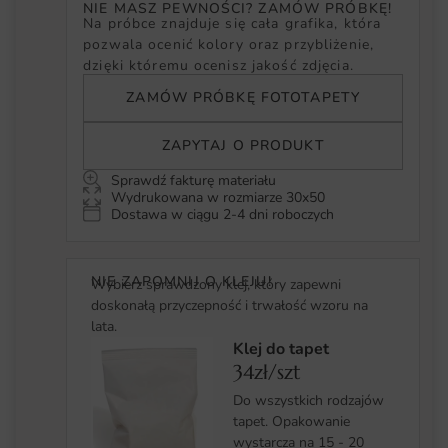
NIE MASZ PEWNOŚCI? ZAMÓW PRÓBKĘ!
Na próbce znajduje się cała grafika, która
pozwala ocenić kolory oraz przybliżenie,
dzięki któremu ocenisz jakość zdjęcia.
ZAMÓW PRÓBKĘ FOTOTAPETY
ZAPYTAJ O PRODUKT
Sprawdź fakturę materiału
Wydrukowana w rozmiarze 30x50
Dostawa w ciągu 2-4 dni roboczych
NIE ZAPOMNIJ O KLEJU!
Wybierz sprawdzony klej, który zapewni
doskonałą przyczepność i trwałość wzoru na
lata.
Klej do tapet
34zł/szt
Do wszystkich rodzajów
tapet. Opakowanie
wystarcza na 15 - 20