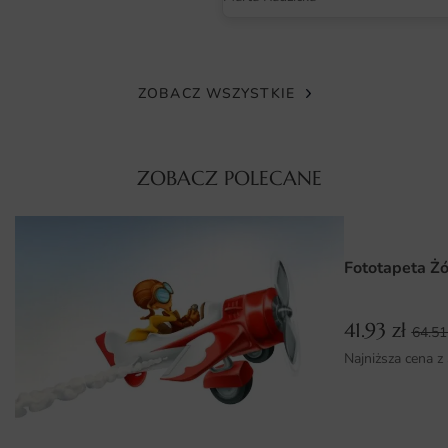
Fototapeta Piwo w Szklankach wykonana jest z wysokiej
jakości materiałów, co zapewnia jej trwałość i odporność
na uszkodzenia. Druk cyfrowy, w który została
wyposażona, gwarantuje żywe kolory oraz doskonałe
ZOBACZ WSZYSTKIE
odwzorowanie detali. Dzięki zastosowaniu ekologicznych
farb, fototapeta jest bezpieczna dla zdrowia i nie wydziela
szkodliwych substancji. Wysoka jakość wykonania
ZOBACZ POLECANE
sprawia, że tapeta nie tylko pięknie wygląda, ale także
przez długi czas zachowuje swoje walory estetyczne,
nawet w trudnych warunkach, takich jak wilgoć czy
Fototapeta Żó
zmienne temperatury.
Wymiary na miarę i łatwy montaż
41.93
zł
64.5
Fototapeta Piwo w Szklankach dostępna jest w różnych
Najniższa cena z
wymiarach, co pozwala na idealne dopasowanie do
każdego wnętrza. Nasza oferta obejmuje zarówno
standardowe rozmiary, jak i możliwość zamówienia
fototapety na wymiar, dzięki czemu idealnie wpasuje się