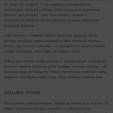
do zmian we wnętrzu? U nas znajdziesz ponadczasowe i
uniwersalne
motywy roślinne
, które nadają pomieszczeniom
lekkości i przytulności. Lasy, liście, kwiaty i drzewa w
stonowanych barwach od lat wybierane są przez miłośników
klasycznej elegancji.
Jeżeli marzysz o fotapecie, która z łatwością dopasuje się do
każdego wystroju, warto postawić na takie wzory jak marmur,
chmury lub motywy malarskie – w szczególności na akwarelowe
kwiaty lub pejzaże, które nigdy nie wyjdą z mody.
Odkryj nasz szeroki wybór wzorów w uniwersalnych, neutralnych
kolorach. Idealnie dopasują się do każdego wystroju wnętrza – od
nowoczesnego po klasyczny. Stwórz harmonijną przestrzeń pełną
elegancji i ponadczasowego stylu, która zachwyci każdego dnia
Aktualne trendy​
Nowoczesne wielkoformatowe
tapety na ścianę
(tzw murale) to
jeden z najskuteczniejszych sposobów na błyskawiczną i