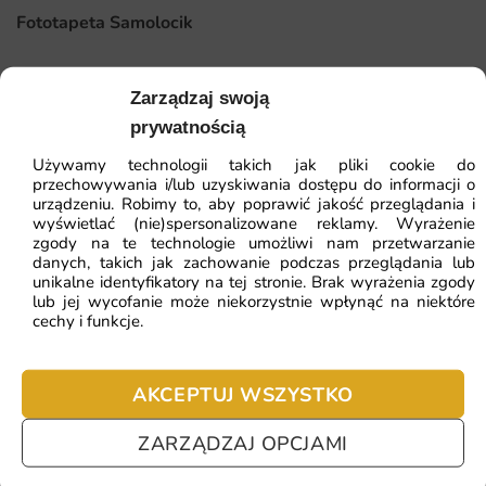
Fototapeta Samolocik
w wybraną przestrzeń. Montaż tapety jest bardzo prosty i
nie wymaga specjalistycznych umiejętności – wystarczy
zastosować się do dołączonej instrukcji, co sprawia, że
41.93
zł
64.51
zł
Zarządzaj swoją
każdy może cieszyć się nową dekoracją w swoim domu.
Najniższa cena z 30 dni:
41.93
zł
prywatnością
Dlaczego warto wybrać tę fototapetę
Używamy technologii takich jak pliki cookie do
przechowywania i/lub uzyskiwania dostępu do informacji o
Dodaje wyjątkowego charakteru i stylu każdemu wnętrzu.
urządzeniu. Robimy to, aby poprawić jakość przeglądania i
wyświetlać (nie)spersonalizowane reklamy. Wyrażenie
Wysokiej jakości materiały i druk zapewniają długotrwałą
zgody na te technologie umożliwi nam przetwarzanie
ZOBACZ WSZYSTKIE
satysfakcję.
danych, takich jak zachowanie podczas przeglądania lub
unikalne identyfikatory na tej stronie. Brak wyrażenia zgody
Łatwy montaż, który można wykonać samodzielnie, bez
lub jej wycofanie może niekorzystnie wpłynąć na niektóre
cechy i funkcje.
potrzeby wynajmowania specjalisty.
Najczęściej zadawane pytania
Uniwersalna tematyka, która sprawdzi się w różnych
miejscach – od klubów po domowe wnętrza.
AKCEPTUJ WSZYSTKO
Pomagamy i doradzamy przy każdym zakupie. Ale jeżeli
nie chcesz czekać – sprawdź najczęściej zadawane pytania.
ZARZĄDZAJ OPCJAMI