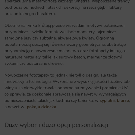
spektakularną metamorfozę każdego wnętrza
.
Współczesne trendy
odchodzą od nudnych, płaskich dekoracji na rzecz głębi, faktury
oraz unikalnego charakteru.
Obecnie na rynku królują przede wszystkim motywy botaniczne i
przyrodnicze – wielkoformatowe liście monstery, tajemnicze,
zamglone lasy czy subtelne, akwarelowe kwiaty. Ogromną
popularnością cieszą się również wzory geometryczne, abstrakcje
przypominające nowoczesne malarstwo oraz fototapety imitujące
naturalne materiały, takie jak surowy beton, marmur ze złotymi
żyłkami czy postarzane drewno.
Nowoczesne fototapety to jednak nie tylko design, ale także
innowacyjna technologia. Wykonane z wysokiej jakości flizeliny lub
winylu są niezwykle trwałe, odporne na zmywanie i promienie UV,
co sprawia, że doskonale sprawdzają się nawet w wymagających
pomieszczeniach, takich jak kuchnia czy łazienka, w
sypialni
,
biurze
,
a nawet w
pokoju dziecka
,
Duży wybór i dużo opcji personalizacji ​