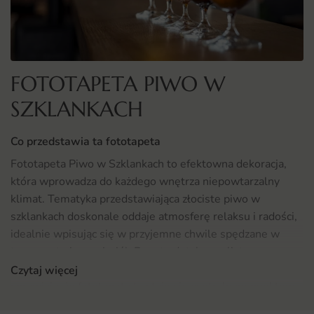
FOTOTAPETA PIWO W
SZKLANKACH
Co przedstawia ta fototapeta
Fototapeta Piwo w Szklankach to efektowna dekoracja,
która wprowadza do każdego wnętrza niepowtarzalny
klimat. Tematyka przedstawiająca złociste piwo w
szklankach doskonale oddaje atmosferę relaksu i radości,
idealnie wpisując się w przyjemne chwile spędzane w
towarzystwie przyjaciół. Bogate detale, realistyczne
odwzorowanie piwa oraz ciepłe odcienie brązu i beżu
Czytaj więcej
sprawiają, że fototapeta ta staje się centralnym punktem
każdego pomieszczenia. Dzięki wykorzystaniu kolorów