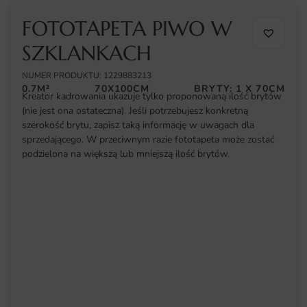
FOTOTAPETA PIWO W
SZKLANKACH
NUMER PRODUKTU: 1229883213
0.7M²
70X100CM
BRYTY: 1 X 70CM
Kreator kadrowania ukazuje tylko proponowaną ilość brytów
(nie jest ona ostateczna). Jeśli potrzebujesz konkretną
szerokość brytu, zapisz taką informację w uwagach dla
sprzedającego. W przeciwnym razie fototapeta może zostać
podzielona na większą lub mniejszą ilość brytów.