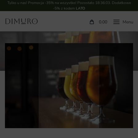
Tylko u nas! Promocja -35% na wszystko! Pozostało
18:36:03
. Dodatkowe
-5% z kodem
LATO
0.00