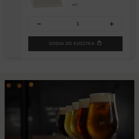
m².
−
+
DODAJ DO KOSZYKA