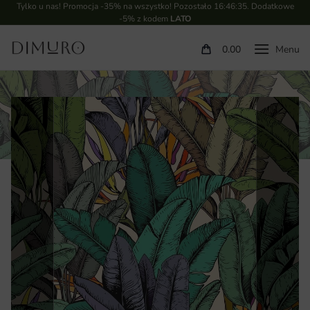
Tylko u nas! Promocja -35% na wszystko! Pozostało
16:46:34
. Dodatkowe
-5% z kodem
LATO
0.00