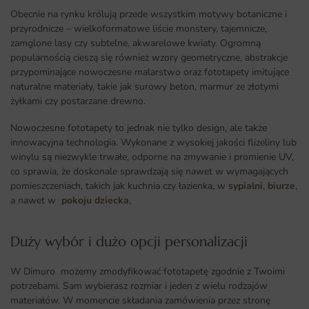
Obecnie na rynku królują przede wszystkim motywy botaniczne i
przyrodnicze – wielkoformatowe liście monstery, tajemnicze,
zamglone lasy czy subtelne, akwarelowe kwiaty. Ogromną
popularnością cieszą się również wzory geometryczne, abstrakcje
przypominające nowoczesne malarstwo oraz fototapety imitujące
naturalne materiały, takie jak surowy beton, marmur ze złotymi
żyłkami czy postarzane drewno.
Nowoczesne fototapety to jednak nie tylko design, ale także
innowacyjna technologia. Wykonane z wysokiej jakości flizeliny lub
winylu są niezwykle trwałe, odporne na zmywanie i promienie UV,
co sprawia, że doskonale sprawdzają się nawet w wymagających
pomieszczeniach, takich jak kuchnia czy łazienka, w
sypialni
,
biurze
,
a nawet w
pokoju dziecka
,
Duży wybór i dużo opcji personalizacji ​
W Dimuro możemy zmodyfikować fototapetę zgodnie z Twoimi
potrzebami. Sam wybierasz rozmiar i jeden z wielu rodzajów
materiałów. W momencie składania zamówienia przez stronę