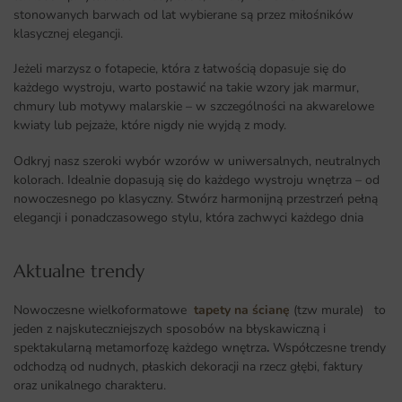
stonowanych barwach od lat wybierane są przez miłośników
klasycznej elegancji.
Jeżeli marzysz o fotapecie, która z łatwością dopasuje się do
każdego wystroju, warto postawić na takie wzory jak marmur,
chmury lub motywy malarskie – w szczególności na akwarelowe
kwiaty lub pejzaże, które nigdy nie wyjdą z mody.
Odkryj nasz szeroki wybór wzorów w uniwersalnych, neutralnych
kolorach. Idealnie dopasują się do każdego wystroju wnętrza – od
nowoczesnego po klasyczny. Stwórz harmonijną przestrzeń pełną
elegancji i ponadczasowego stylu, która zachwyci każdego dnia
Aktualne trendy​
Nowoczesne wielkoformatowe
tapety na ścianę
(tzw murale) to
jeden z najskuteczniejszych sposobów na błyskawiczną i
spektakularną metamorfozę każdego wnętrza
.
Współczesne trendy
odchodzą od nudnych, płaskich dekoracji na rzecz głębi, faktury
oraz unikalnego charakteru.