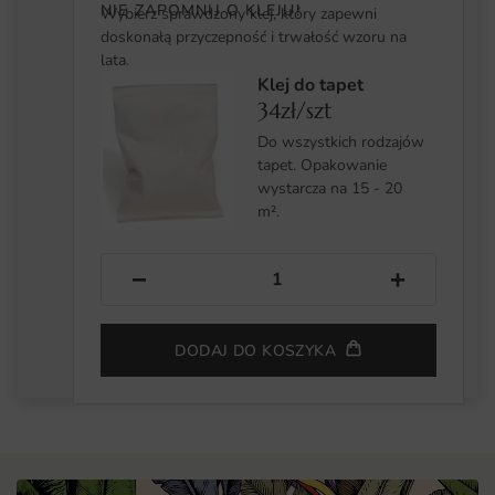
NIE ZAPOMNIJ O KLEJU!
Wybierz sprawdzony klej, który zapewni
doskonałą przyczepność i trwałość wzoru na
lata.
Klej do tapet
34zł/szt
Do wszystkich rodzajów
tapet. Opakowanie
wystarcza na 15 - 20
m².
−
+
DODAJ DO KOSZYKA