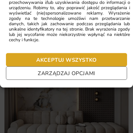
Najczęściej zadawane pytania
przechowywania i/lub uzyskiwania dostępu do informacji o
urządzeniu. Robimy to, aby poprawić jakość przeglądania i
Ekologiczne tusze - bezpieczeństwo dla zdrowia i
Pomagamy i doradzamy przy każdym zakupie. Ale jeżeli
wyświetlać (nie)spersonalizowane reklamy. Wyrażenie
środowiska.
zgody na te technologie umożliwi nam przetwarzanie
nie chcesz czekać – sprawdź najczęściej zadawane pytania.
danych, takich jak zachowanie podczas przeglądania lub
unikalne identyfikatory na tej stronie. Brak wyrażenia zgody
lub jej wycofanie może niekorzystnie wpłynąć na niektóre
cechy i funkcje.
AKCEPTUJ WSZYSTKO
ZARZĄDZAJ OPCJAMI