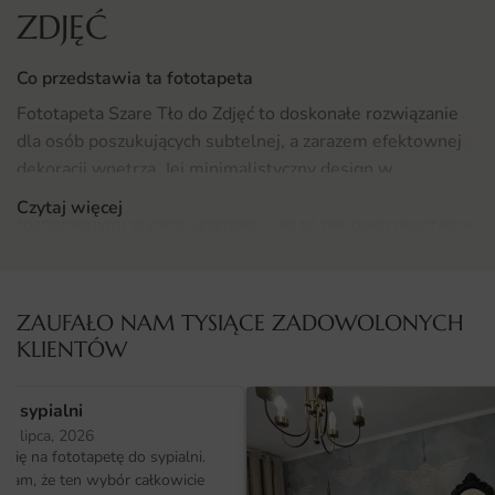
ZDJĘĆ
Co przedstawia ta fototapeta
Fototapeta Szare Tło do Zdjęć to doskonałe rozwiązanie
dla osób poszukujących subtelnej, a zarazem efektownej
dekoracji wnętrza. Jej minimalistyczny design w
odcieniach szarości sprawia, że doskonale komponuje się z
Czytaj więcej
różnorodnymi stylami aranżacji. Tło to nie tylko neutralna
baza, ale także stylowy element, który doda charakteru
każdemu pomieszczeniu. Dzięki swojej uniwersalności,
fototapeta ta może być wykorzystywana w wielu
ZAUFAŁO NAM TYSIĄCE ZADOWOLONYCH
kontekstach, od nowoczesnych po klasyczne wnętrza.
KLIENTÓW
Gdzie sprawdzi się fototapeta Szare Tło do Zdjęć
o sypialni
Fototapeta Szare Tło do Zdjęć to idealny wybór do wielu
25 lipca, 2026
przestrzeni w Twoim domu oraz biurze. Świetnie sprawdzi
ię na fototapetę do sypialni.
się w
biurze
, dodając elegancji i profesjonalizmu. Możesz
ałam, że ten wybór całkowicie