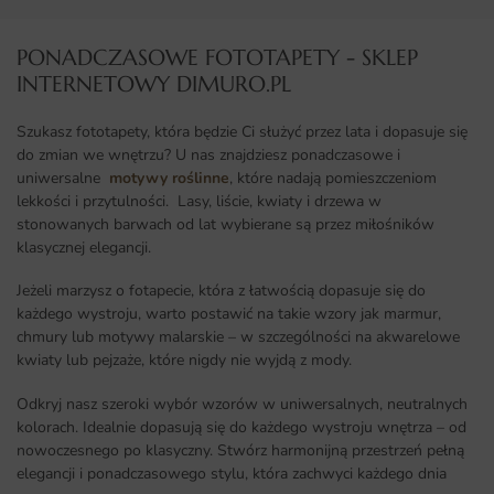
PONADCZASOWE FOTOTAPETY - SKLEP
INTERNETOWY DIMURO.PL​
Szukasz fototapety, która będzie Ci służyć przez lata i dopasuje się
do zmian we wnętrzu? U nas znajdziesz ponadczasowe i
uniwersalne
motywy roślinne
, które nadają pomieszczeniom
lekkości i przytulności. Lasy, liście, kwiaty i drzewa w
stonowanych barwach od lat wybierane są przez miłośników
klasycznej elegancji.
Jeżeli marzysz o fotapecie, która z łatwością dopasuje się do
każdego wystroju, warto postawić na takie wzory jak marmur,
chmury lub motywy malarskie – w szczególności na akwarelowe
kwiaty lub pejzaże, które nigdy nie wyjdą z mody.
Odkryj nasz szeroki wybór wzorów w uniwersalnych, neutralnych
kolorach. Idealnie dopasują się do każdego wystroju wnętrza – od
nowoczesnego po klasyczny. Stwórz harmonijną przestrzeń pełną
elegancji i ponadczasowego stylu, która zachwyci każdego dnia