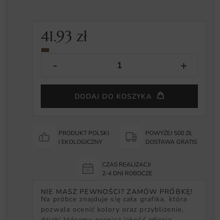
41.93
zł
DODAJ DO KOSZYKA
PRODUKT POLSKI
POWYŻEJ 500 ZŁ
I EKOLOGICZNY
DOSTAWA GRATIS
CZAS REALIZACJI
2-4 DNI ROBOCZE
NIE MASZ PEWNOŚCI? ZAMÓW PRÓBKĘ!
Na próbce znajduje się cała grafika, która
pozwala ocenić kolory oraz przybliżenie,
dzięki któremu ocenisz jakość zdjęcia.