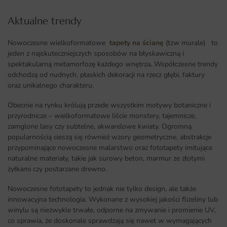
Aktualne trendy​
Nowoczesne wielkoformatowe
tapety na ścianę
(tzw murale) to
jeden z najskuteczniejszych sposobów na błyskawiczną i
spektakularną metamorfozę każdego wnętrza
.
Współczesne trendy
odchodzą od nudnych, płaskich dekoracji na rzecz głębi, faktury
oraz unikalnego charakteru.
Obecnie na rynku królują przede wszystkim motywy botaniczne i
przyrodnicze – wielkoformatowe liście monstery, tajemnicze,
zamglone lasy czy subtelne, akwarelowe kwiaty. Ogromną
popularnością cieszą się również wzory geometryczne, abstrakcje
przypominające nowoczesne malarstwo oraz fototapety imitujące
naturalne materiały, takie jak surowy beton, marmur ze złotymi
żyłkami czy postarzane drewno.
Nowoczesne fototapety to jednak nie tylko design, ale także
innowacyjna technologia. Wykonane z wysokiej jakości flizeliny lub
winylu są niezwykle trwałe, odporne na zmywanie i promienie UV,
co sprawia, że doskonale sprawdzają się nawet w wymagających