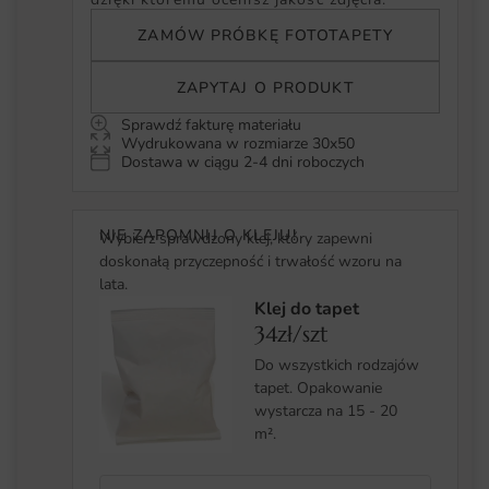
ZAMÓW PRÓBKĘ FOTOTAPETY
ZAPYTAJ O PRODUKT
Sprawdź fakturę materiału
Wydrukowana w rozmiarze 30x50
Dostawa w ciągu 2-4 dni roboczych
NIE ZAPOMNIJ O KLEJU!
Wybierz sprawdzony klej, który zapewni
doskonałą przyczepność i trwałość wzoru na
lata.
Klej do tapet
34zł/szt
Do wszystkich rodzajów
tapet. Opakowanie
wystarcza na 15 - 20
m².