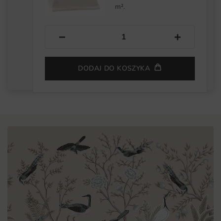
m².
−
+
DODAJ DO KOSZYKA