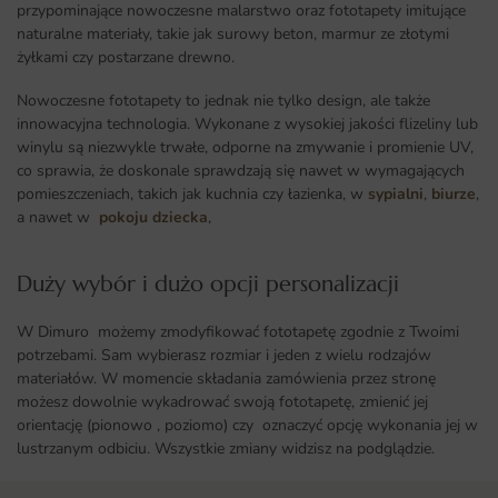
przypominające nowoczesne malarstwo oraz fototapety imitujące
naturalne materiały, takie jak surowy beton, marmur ze złotymi
żyłkami czy postarzane drewno.
Nowoczesne fototapety to jednak nie tylko design, ale także
innowacyjna technologia. Wykonane z wysokiej jakości flizeliny lub
winylu są niezwykle trwałe, odporne na zmywanie i promienie UV,
co sprawia, że doskonale sprawdzają się nawet w wymagających
pomieszczeniach, takich jak kuchnia czy łazienka, w
sypialni
,
biurze
,
a nawet w
pokoju dziecka
,
Duży wybór i dużo opcji personalizacji ​
W Dimuro możemy zmodyfikować fototapetę zgodnie z Twoimi
potrzebami. Sam wybierasz rozmiar i jeden z wielu rodzajów
materiałów. W momencie składania zamówienia przez stronę
możesz dowolnie wykadrować swoją fototapetę, zmienić jej
orientację (pionowo , poziomo) czy oznaczyć opcję wykonania jej w
lustrzanym odbiciu. Wszystkie zmiany widzisz na podglądzie.