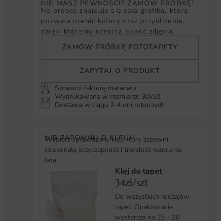
NIE MASZ PEWNOŚCI? ZAMÓW PRÓBKĘ!
Na próbce znajduje się cała grafika, która
pozwala ocenić kolory oraz przybliżenie,
dzięki któremu ocenisz jakość zdjęcia.
ZAMÓW PRÓBKĘ FOTOTAPETY
ZAPYTAJ O PRODUKT
Sprawdź fakturę materiału
Wydrukowana w rozmiarze 30x50
Dostawa w ciągu 2-4 dni roboczych
NIE ZAPOMNIJ O KLEJU!
Wybierz sprawdzony klej, który zapewni
doskonałą przyczepność i trwałość wzoru na
lata.
Klej do tapet
34zł/szt
Do wszystkich rodzajów
tapet. Opakowanie
wystarcza na 15 - 20