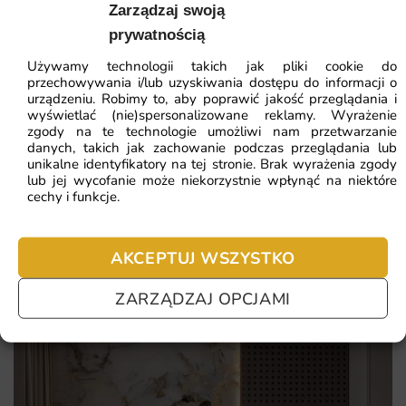
Zarządzaj swoją
Najniższa cena z 30 dni:
41.93
zł
Wybierając ten projekt, otrzymujesz dekorację
prywatnością
dopasowaną do swoich wymiarów, wykonaną z myślą o
Używamy technologii takich jak pliki cookie do
ZOBACZ WSZYSTKIE
codziennym użytkowaniu. Poniżej najważniejsze atuty w
przechowywania i/lub uzyskiwania dostępu do informacji o
urządzeniu. Robimy to, aby poprawić jakość przeglądania i
skrócie:
wyświetlać (nie)spersonalizowane reklamy. Wyrażenie
zgody na te technologie umożliwi nam przetwarzanie
Świetna baza pod aranżacje skandynawskie, loftowe i
danych, takich jak zachowanie podczas przeglądania lub
Najczęściej zadawane pytania
unikalne identyfikatory na tej stronie. Brak wyrażenia zgody
japandi
lub jej wycofanie może niekorzystnie wpłynąć na niektóre
Pomagamy i doradzamy przy każdym zakupie. Ale jeżeli
cechy i funkcje.
Matowa powierzchnia bez refleksów świetlnych
nie chcesz czekać – sprawdź najczęściej zadawane pytania.
Ponadczasowy kompozycja, która nie nudzi się po latach
AKCEPTUJ WSZYSTKO
Bezpieczne, bezzapachowe farby z certyfikatami jakości
ZARZĄDZAJ OPCJAMI