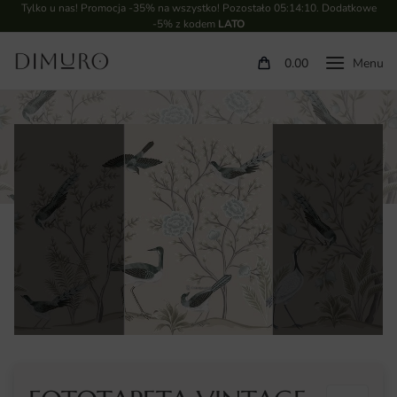
Tylko u nas! Promocja -35% na wszystko! Pozostało
05:14:09
. Dodatkowe
-5% z kodem
LATO
0.00