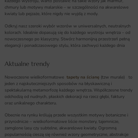
każdego wystroju, warto postawić na takie wzory jak marmur,
chmury lub motywy malarskie – w szczególności na akwarelowe
kwiaty lub pejzaże, które nigdy nie wyjdą z mody.
Odkryj nasz szeroki wybór wzorów w uniwersalnych, neutralnych
kolorach. Idealnie dopasują się do każdego wystroju wnętrza – od
nowoczesnego po klasyczny. Stwórz harmonijną przestrzeń pełną
elegancji i ponadczasowego stylu, która zachwyci każdego dnia
Aktualne trendy​
Nowoczesne wielkoformatowe
tapety na ścianę
(tzw murale) to
jeden z najskuteczniejszych sposobów na błyskawiczną i
spektakularną metamorfozę każdego wnętrza
.
Współczesne trendy
odchodzą od nudnych, płaskich dekoracji na rzecz głębi, faktury
oraz unikalnego charakteru.
Obecnie na rynku królują przede wszystkim motywy botaniczne i
przyrodnicze – wielkoformatowe liście monstery, tajemnicze,
zamglone lasy czy subtelne, akwarelowe kwiaty. Ogromną
popularnością cieszą się również wzory geometryczne, abstrakcje