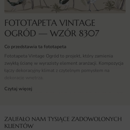
FOTOTAPETA VINTAGE
OGRÓD — WZÓR 8307
Co przedstawia ta fototapeta
Fototapeta Vintage Ogród to projekt, który zamienia
zwykłą ścianę w wyrazisty element aranżacji. Kompozycja
łączy dekoracyjny klimat z czytelnym pomysłem na
dekorację wnętrza.
Czytaj więcej
Stonowana paleta i przemyślany układ planów sprawiają,
że projekt sprawdza się zarówno w nowoczesnych, jak i
klasycznych aranżacjach. To dekoracja, która buduje
nastrój i nie nuży się po kilku miesiącach użytkowania.
ZAUFAŁO NAM TYSIĄCE ZADOWOLONYCH
KLIENTÓW
Gdzie sprawdzi się fototapeta Vintage Ogród