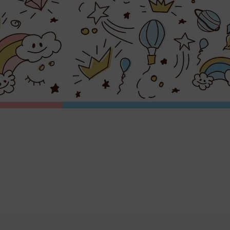
Najważniejsze atuty tej fototapety 
wyjątkowa, niedostępna w sieció
wysoka rozdzielczość druku gwaran
matowa, niełapiąca refleksów pow
możliwość zamówienia idealnie d