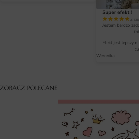
Super efekt !
2 si
Jestem bardzo zad
fo
Efekt jest lepszy n
cu
Weronika
ZOBACZ POLECANE