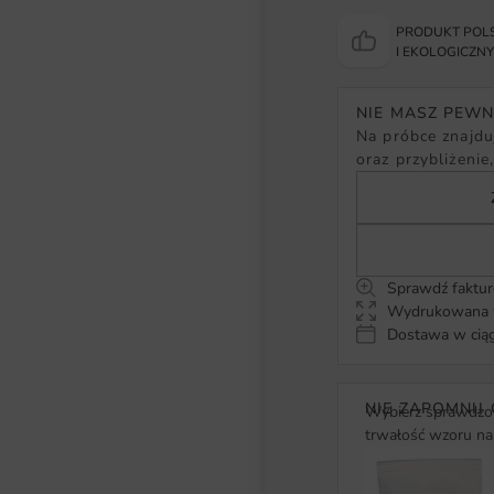
PRODUKT POLS
I EKOLOGICZN
NIE MASZ PEW
Na próbce znajduj
oraz przybliżenie
Sprawdź faktur
Wydrukowana w
Dostawa w ciąg
NIE ZAPOMNIJ 
Wybierz sprawdzon
trwałość wzoru na 