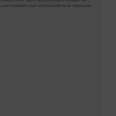
szerokość brytu, zapisz taką informację w uwagach dla
razie fototapeta może zostać podzielona na większą lub