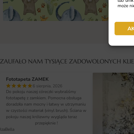
lub unik
może nie
A
ZAUFAŁO NAM TYSIĄCE ZADOWOLONYCH KL
Fototapeta ZAMEK
6 sierpnia, 2026
Do pokoju naszej córeczki wybraliśmy
fototapetę z zamkiem. Pomocna obsługa
doradziła nam mocny i łatwy w utrzymaniu
w czystości materiał (vinyl brush). Ściana w
pokoju naszej królewny wygląda teraz
przepięknie !
IzaBella