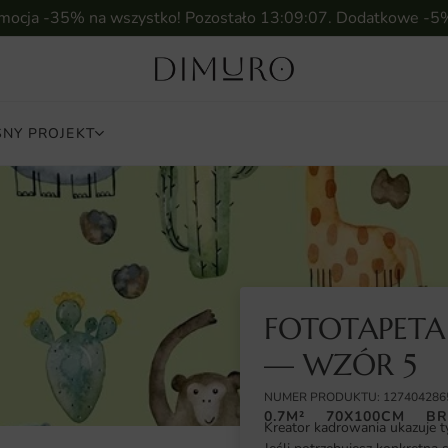
omocja -35% na wszystko! Pozostało
13:09:06
. Dodatkowe -5
NY PROJEKT
FOTOTAPETA
— WZÓR 5
NUMER PRODUKTU: 127404286
0.7M²
70X100CM
BR
Kreator kadrowania ukazuje t