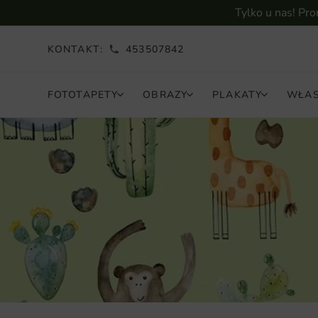
Tylko u nas! Pr
KONTAKT:
453507842
FOTOTAPETY
OBRAZY
PLAKATY
WŁAS