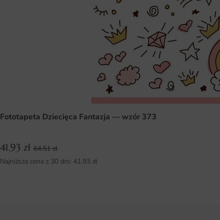
Fototapeta Dziecięca Fantazja — wzór 373
41.93
zł
64.51
zł
Najniższa cena z 30 dni:
41.93
zł