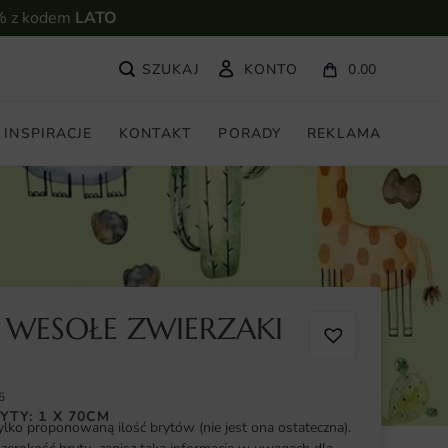
% z kodem
LATO
KONTO
0.00
INSPIRACJE
KONTAKT
PORADY
REKLAMA
 WESOŁE ZWIERZAKI
5
YTY: 1 X 70CM
ylko proponowaną ilość brytów (nie jest ona ostateczna).