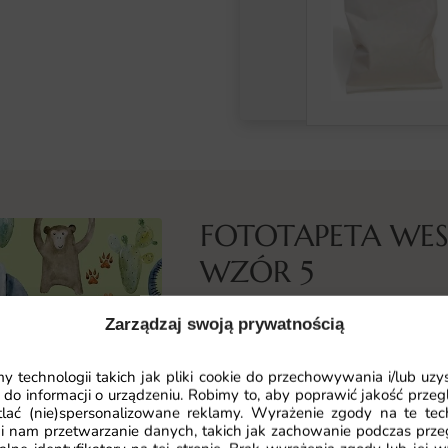
FOTOTAPETA WES
WZÓR 5
Co przedstawia ta fototapeta
Zarządzaj swoją prywatnością
Fototapeta Wesołe Zwierzaki pre
przedstawiona w skandynawskiej, 
 technologii takich jak pliki cookie do przechowywania i/lub uzy
 do informacji o urządzeniu. Robimy to, aby poprawić jakość przegl
charakter, a delikatne kolory podk
lać (nie)spersonalizowane reklamy. Wyrażenie zgody na te tec
kompozycji.
i nam przetwarzanie danych, takich jak zachowanie podczas prze