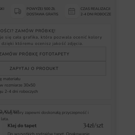
KI
POWYŻEJ 500 ZŁ
CZAS REALIZACJI
Y
DOSTAWA GRATIS
2-4 DNI ROBOCZE
NOŚCI? ZAMÓW PRÓBKĘ!
e się cała grafika, która pozwala ocenić kolory
, dzięki któremu ocenisz jakość zdjęcia.
ZAMÓW PRÓBKĘ FOTOTAPETY
ZAPYTAJ O PRODUKT
ę materiału
 rozmiarze 30x50
u 2-4 dni roboczych
O KLEJU!
y klej, który zapewni doskonałą przyczepność i
lata.
34zł/szt
Klej do tapet
Do wszystkich rodzajów tapet. Opakowanie