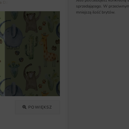
Jeśli potrzebujesz konkretną 
a Dziecka
Dla Chłopca
Fototapeta Wesołe Zwierzaki
sprzedającego. W przeciwnym 
mniejszą ilość brytów.
POWIĘKSZ