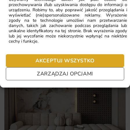
Idealna do pokoju nastolatka oraz kreatywnych przestrzeni.
Najczęściej zadawane pytania
przechowywania i/lub uzyskiwania dostępu do informacji o
urządzeniu. Robimy to, aby poprawić jakość przeglądania i
wyświetlać (nie)spersonalizowane reklamy. Wyrażenie
Pomagamy i doradzamy przy każdym zakupie. Ale jeżeli
zgody na te technologie umożliwi nam przetwarzanie
nie chcesz czekać – sprawdź najczęściej zadawane pytania.
danych, takich jak zachowanie podczas przeglądania lub
unikalne identyfikatory na tej stronie. Brak wyrażenia zgody
lub jej wycofanie może niekorzystnie wpłynąć na niektóre
cechy i funkcje.
AKCEPTUJ WSZYSTKO
ZARZĄDZAJ OPCJAMI