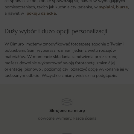
co sprawia, że doskonale sprawdzają się nawet w wymagających
pomieszczeniach, takich jak kuchnia czy łazienka, w
sypialni
,
biurze
,
a nawet w
pokoju dziecka
,
Duży wybór i dużo opcji personalizacji ​
W Dimuro możemy zmodyfikować fototapetę zgodnie z Twoimi
potrzebami. Sam wybierasz rozmiar i jeden z wielu rodzajów
materiałów. W momencie składania zamówienia przez stronę
możesz dowolnie wykadrować swoją fototapetę, zmienić jej
orientację (pionowo , poziomo) czy oznaczyć opcję wykonania jej w
lustrzanym odbiciu. Wszystkie zmiany widzisz na podglądzie.
Skrojone na miarę
dowolne wymiary, każda ściana