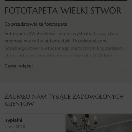
FOTOTAPETA WIELKI STWÓR
Co przedstawia ta fototapeta
Fototapeta Wielki Stwór to niezwykła ilustracja, która
przenosi nas w świat fantastyki. Przedstawia ona
potężnego stwora, otoczonego mistycznym krajobrazem,
który zachwyca bogactwem kolorów i detali. Odcienie
brązu i beżu harmonizują z szarościami, tworząc głębię,
Czytaj więcej
która przyciąga wzrok i pobudza wyobraźnię. Ta fototapeta
to doskonałe połączenie sztuki ilustracyjnej i
nowoczesnego designu, która z pewnością stanie się
centralnym punktem każdego wnętrza.
ZAUFAŁO NAM TYSIĄCE ZADOWOLONYCH
KLIENTÓW
Gdzie sprawdzi się fototapeta Wielki Stwór
Fototapeta Wielki Stwór doskonale sprawdzi się w
o sypialni
różnych pomieszczeniach, ale szczególnie polecamy ją do
25 lipca, 2026
pokoju nastolatka. Dzięki swojej intrygującej tematyce,