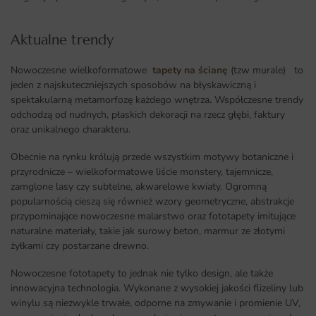
Aktualne trendy​
Nowoczesne wielkoformatowe
tapety na ścianę
(tzw murale) to
jeden z najskuteczniejszych sposobów na błyskawiczną i
spektakularną metamorfozę każdego wnętrza
.
Współczesne trendy
odchodzą od nudnych, płaskich dekoracji na rzecz głębi, faktury
oraz unikalnego charakteru.
Obecnie na rynku królują przede wszystkim motywy botaniczne i
przyrodnicze – wielkoformatowe liście monstery, tajemnicze,
zamglone lasy czy subtelne, akwarelowe kwiaty. Ogromną
popularnością cieszą się również wzory geometryczne, abstrakcje
przypominające nowoczesne malarstwo oraz fototapety imitujące
naturalne materiały, takie jak surowy beton, marmur ze złotymi
żyłkami czy postarzane drewno.
Nowoczesne fototapety to jednak nie tylko design, ale także
innowacyjna technologia. Wykonane z wysokiej jakości flizeliny lub
winylu są niezwykle trwałe, odporne na zmywanie i promienie UV,