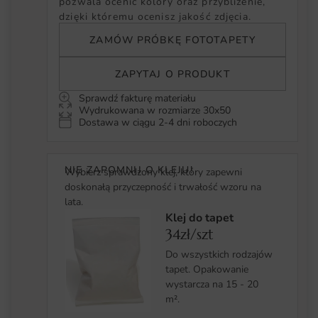
pozwala ocenić kolory oraz przybliżenie,
dzięki któremu ocenisz jakość zdjęcia.
ZAMÓW PRÓBKĘ FOTOTAPETY
ZAPYTAJ O PRODUKT
Sprawdź fakturę materiału
Wydrukowana w rozmiarze 30x50
Dostawa w ciągu 2-4 dni roboczych
NIE ZAPOMNIJ O KLEJU!
Wybierz sprawdzony klej, który zapewni
doskonałą przyczepność i trwałość wzoru na
lata.
Klej do tapet
34zł/szt
Do wszystkich rodzajów
tapet. Opakowanie
wystarcza na 15 - 20
m².