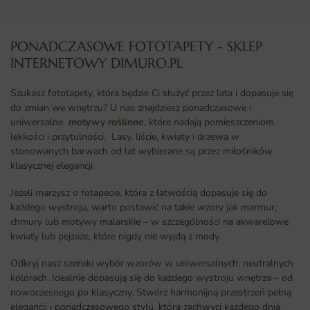
PONADCZASOWE FOTOTAPETY - SKLEP
INTERNETOWY DIMURO.PL​
Szukasz fototapety, która będzie Ci służyć przez lata i dopasuje się
do zmian we wnętrzu? U nas znajdziesz ponadczasowe i
uniwersalne
motywy roślinne
, które nadają pomieszczeniom
lekkości i przytulności. Lasy, liście, kwiaty i drzewa w
stonowanych barwach od lat wybierane są przez miłośników
klasycznej elegancji.
Jeżeli marzysz o fotapecie, która z łatwością dopasuje się do
każdego wystroju, warto postawić na takie wzory jak marmur,
chmury lub motywy malarskie – w szczególności na akwarelowe
kwiaty lub pejzaże, które nigdy nie wyjdą z mody.
Odkryj nasz szeroki wybór wzorów w uniwersalnych, neutralnych
kolorach. Idealnie dopasują się do każdego wystroju wnętrza – od
nowoczesnego po klasyczny. Stwórz harmonijną przestrzeń pełną
elegancji i ponadczasowego stylu, która zachwyci każdego dnia