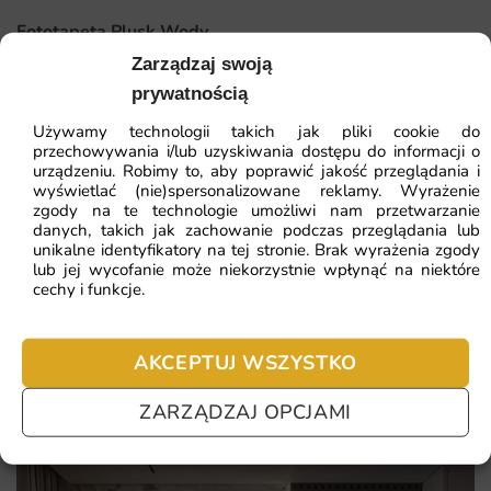
wyrazistość detali.
Fototapeta Plusk Wody
Łatwy montaż i dostępność różnych wymiarów sprawiają,
Zarządzaj swoją
że jest to produkt dostosowany do indywidualnych potrzeb.
prywatnością
41.93
zł
64.51
zł
Trwały materiał odporny na wilgoć, co pozwala na
Używamy technologii takich jak pliki cookie do
Najniższa cena z 30 dni:
41.93
zł
zastosowanie w łazience i kuchni.
przechowywania i/lub uzyskiwania dostępu do informacji o
urządzeniu. Robimy to, aby poprawić jakość przeglądania i
ZOBACZ WSZYSTKIE
wyświetlać (nie)spersonalizowane reklamy. Wyrażenie
zgody na te technologie umożliwi nam przetwarzanie
danych, takich jak zachowanie podczas przeglądania lub
unikalne identyfikatory na tej stronie. Brak wyrażenia zgody
lub jej wycofanie może niekorzystnie wpłynąć na niektóre
Najczęściej zadawane pytania
cechy i funkcje.
Pomagamy i doradzamy przy każdym zakupie. Ale jeżeli
nie chcesz czekać – sprawdź najczęściej zadawane pytania.
AKCEPTUJ WSZYSTKO
ZARZĄDZAJ OPCJAMI