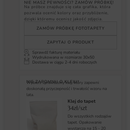
NIE MASZ PEWNOŚCI? ZAMÓW PRÓBKĘ!
Na próbce znajduje się cała grafika, która
pozwala ocenić kolory oraz przybliżenie,
dzięki któremu ocenisz jakość zdjęcia.
ZAMÓW PRÓBKĘ FOTOTAPETY
ZAPYTAJ O PRODUKT
Sprawdź fakturę materiału
Wydrukowana w rozmiarze 30x50
Dostawa w ciągu 2-4 dni roboczych
NIE ZAPOMNIJ O KLEJU!
Wybierz sprawdzony klej, który zapewni
doskonałą przyczepność i trwałość wzoru na
lata.
Klej do tapet
34zł/szt
Do wszystkich rodzajów
tapet. Opakowanie
wystarcza na 15 - 20