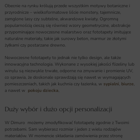
Obecnie na rynku królują przede wszystkim motywy botaniczne i
przyrodnicze – wielkoformatowe liście monstery, tajemnicze,
zamglone lasy czy subtelne, akwarelowe kwiaty. Ogromną
popularnością cieszą się również wzory geometryczne, abstrakcje
przypominające nowoczesne malarstwo oraz fototapety imitujące
naturalne materiały, takie jak surowy beton, marmur ze złotymi
żyłkami czy postarzane drewno.
Nowoczesne fototapety to jednak nie tylko design, ale także
innowacyjna technologia. Wykonane z wysokiej jakości flizeliny lub
winylu są niezwykle trwałe, odporne na zmywanie i promienie UV,
co sprawia, że doskonale sprawdzają się nawet w wymagających
pomieszczeniach, takich jak kuchnia czy łazienka, w
sypialni
,
biurze
,
a nawet w
pokoju dziecka
,
Duży wybór i dużo opcji personalizacji ​
W Dimuro możemy zmodyfikować fototapetę zgodnie z Twoimi
potrzebami. Sam wybierasz rozmiar i jeden z wielu rodzajów
materiałów. W momencie składania zamówienia przez stronę