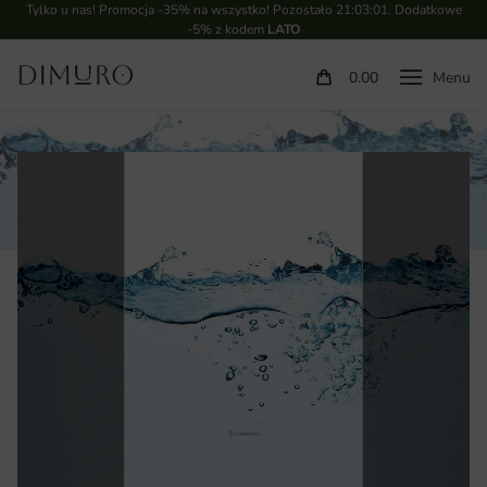
Tylko u nas! Promocja -35% na wszystko! Pozostało
21:03:01
. Dodatkowe
-5% z kodem
LATO
0.00