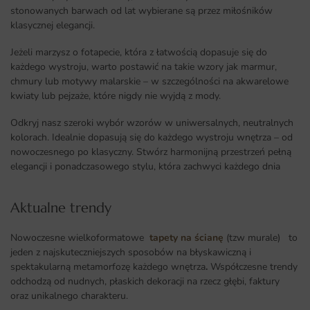
stonowanych barwach od lat wybierane są przez miłośników
klasycznej elegancji.
Jeżeli marzysz o fotapecie, która z łatwością dopasuje się do
każdego wystroju, warto postawić na takie wzory jak marmur,
chmury lub motywy malarskie – w szczególności na akwarelowe
kwiaty lub pejzaże, które nigdy nie wyjdą z mody.
Odkryj nasz szeroki wybór wzorów w uniwersalnych, neutralnych
kolorach. Idealnie dopasują się do każdego wystroju wnętrza – od
nowoczesnego po klasyczny. Stwórz harmonijną przestrzeń pełną
elegancji i ponadczasowego stylu, która zachwyci każdego dnia
Aktualne trendy​
Nowoczesne wielkoformatowe
tapety na ścianę
(tzw murale) to
jeden z najskuteczniejszych sposobów na błyskawiczną i
spektakularną metamorfozę każdego wnętrza
.
Współczesne trendy
odchodzą od nudnych, płaskich dekoracji na rzecz głębi, faktury
oraz unikalnego charakteru.