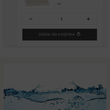
m².
−
+
DODAJ DO KOSZYKA